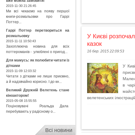
вже можна замовити!
2015-11-30 21:26:45
Ми всі чекаємо на появу першої
книги-розмальовки про Гаррі
Поттер...
Гаррі Поттер перетвориться на
У Києві розпочал
розмальовку
2015-11-11 10:50:43
казок
Захоплююча новина для всіх
16 бер. 2015 22:09:53
поттероманів - улюблені о пригод...
Для мамусь: як полюбити читати із
дітками
У Кив
2015-11-09 12:03:32
прис
Читати з дітками не лише приємно,
Мален
а й надзвчайно корисно. І до кн...
в чар
Великий Дружній Велетень стане
майст
кіноактором!
велетенських ілюстраці
2015-05-08 15:55:55
Поціновувачі Роальда Дала
перебувають у радісному о...
Всі новини