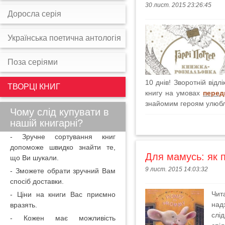
30 лист. 2015 23:26:45
Доросла серія
Українська поетична антологія
Поза серіями
10 днів! Зворотній від
ТВОРЦІ КНИГ
книгу на умовах
перед
знайомим героям улюбле
Чому слід купувати в
нашій книгарні?
- Зручне сортування книг
допоможе швидко знайти те,
Для мамусь: як п
що Ви шукали.
9 лист. 2015 14:03:32
- Зможете обрати зручний Вам
спосіб доставки.
Чит
- Ціни на книги Вас приємно
над
вразять.
слі
- Кожен має можливість