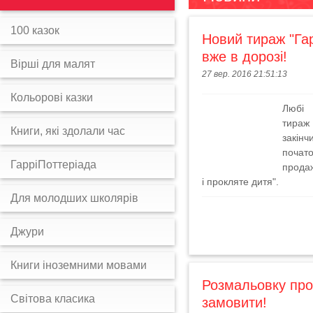
100 казок
Новий тираж "Гар
вже в дорозі!
Вірші для малят
27 вер. 2016 21:51:13
Кольорові казки
Любі 
тира
Книги, які здолали час
закін
поча
ГарріПоттеріада
продаж
і прокляте дитя".
Для молодших школярів
Джури
Книги іноземними мовами
Розмальовку про
Світова класика
замовити!