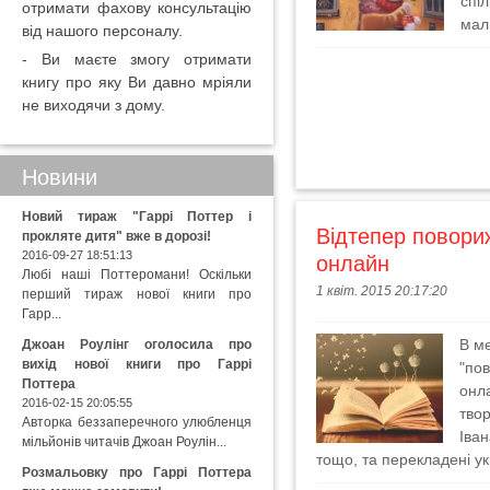
спі
отримати фахову консультацію
мал
від нашого персоналу.
- Ви маєте змогу отримати
книгу про яку Ви давно мріяли
не виходячи з дому.
Новини
Новий тираж "Гаррі Поттер і
Відтепер повори
прокляте дитя" вже в дорозі!
2016-09-27 18:51:13
онлайн
Любі наші Поттеромани! Оскільки
1 квіт. 2015 20:17:20
перший тираж нової книги про
Гарр...
В ме
Джоан Роулінг оголосила про
вихід нової книги про Гаррі
"по
Поттера
онл
2016-02-15 20:05:55
тво
Авторка беззаперечного улюбленця
Іва
мільйонів читачів Джоан Роулін...
тощо, та перекладені у
Розмальовку про Гаррі Поттера