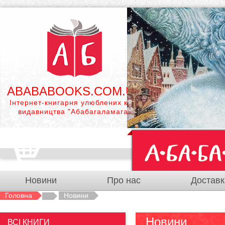
ABABABOOKS.COM.UA
Інтернет-книгарня улюблених книг
видавництва "Абабагаламага"
Новини
Про нас
Доставк
Головна
Новини
Новини
ВСІ КНИГИ