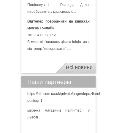
Поціновувачі Роальда Дала
перебувають у радісному о...
Відтепер поворижити на книжках
можна і онлайн
2015-04-01 17:17:20
В менежі з'явилась цікава ініціатива,
відтепер "поворожити" за ...
Всі новини
Наши партнеры
https://cib.com.ua/uk/private/page/depozitarni-
poslugi-1
мережа магазинів Faini-mebli у
Львові