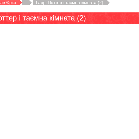
ав Єрко
Гаррі Поттер і таємна кімната (2)
оттер і таємна кімната (2)