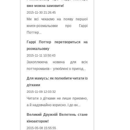
вже можна замовити!
2015-11-30 21:26:45
Ми всі чекаємо на появу першої
книги-розмальовки про Гаррі
Поттер...
Гаррі Поттер перетвориться на
розмальовку
2015-11-11 10:50:43
Захоплююча новина для всіх
поттероманів - улюблені о пригод...
Для мамусь: як полюбити читати із
дітками
2015-11-09 12:03:32
Читати з дітками не лише приємно,
а й надзвчайно корисно. І до кн...
Великий Дружній Велетень стане
кіноактором!
2015-05-08 15:55:55