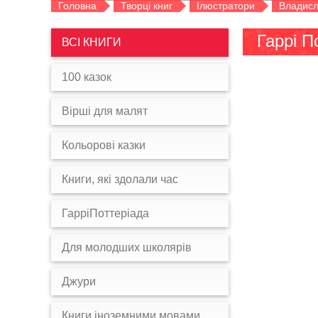
Головна
Творці книг
Ілюстратори
Владисл
Гаррі П
ВСІ КНИГИ
100 казок
Вірші для малят
Кольорові казки
Книги, які здолали час
ГарріПоттеріада
Для молодших школярів
Джури
Книги іноземними мовами