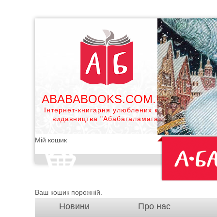
ABABABOOKS.COM.UA
Інтернет-книгарня улюблених книг
видавництва "Абабагаламага"
Мій кошик
Ваш кошик порожній.
Новини
Про нас