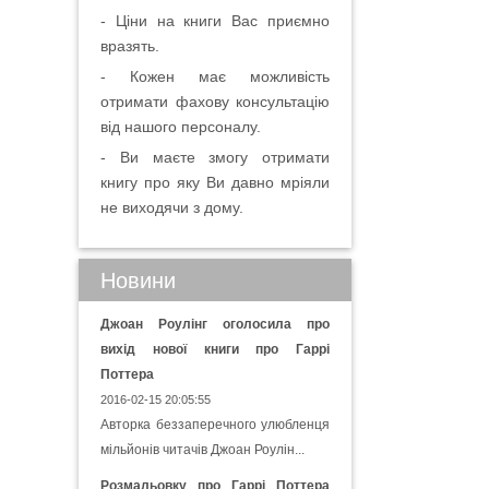
- Ціни на книги Вас приємно
вразять.
- Кожен має можливість
отримати фахову консультацію
від нашого персоналу.
- Ви маєте змогу отримати
книгу про яку Ви давно мріяли
не виходячи з дому.
Новини
Джоан Роулінг оголосила про
вихід нової книги про Гаррі
Поттера
2016-02-15 20:05:55
Авторка беззаперечного улюбленця
мільйонів читачів Джоан Роулін...
Розмальовку про Гаррі Поттера