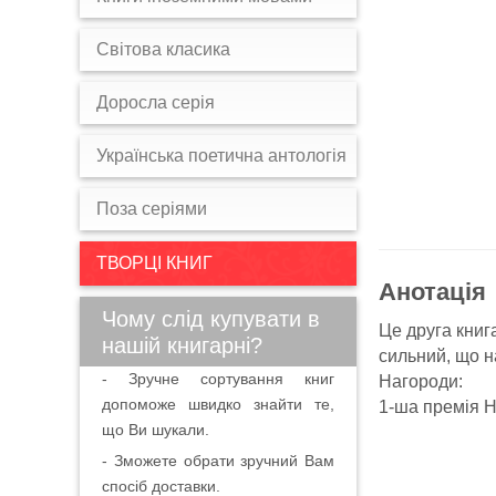
Світова класика
Доросла серія
Українська поетична антологія
Поза серіями
ТВОРЦІ КНИГ
Анотація
Чому слід купувати в
Це друга книг
нашій книгарні?
сильний, що н
- Зручне сортування книг
Нагороди:
допоможе швидко знайти те,
1-ша премія Н
що Ви шукали.
- Зможете обрати зручний Вам
спосіб доставки.