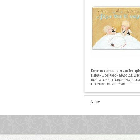
Казково-пізнавальна історія
винайшов Леонардо да Вінч
постатей світового малярст
Євгенія Гапчинська...
6 шт.