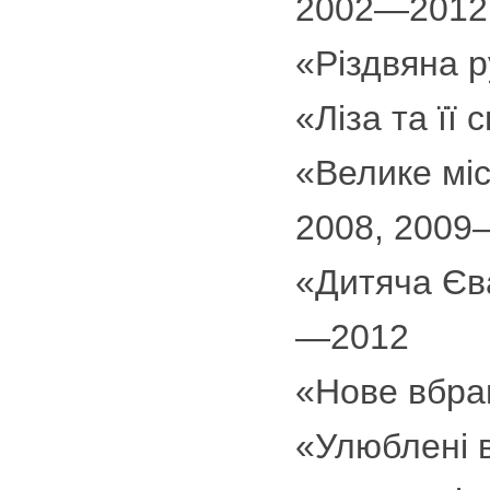
2002—2012
«Різдвяна р
«Ліза та її
«Велике міс
2008, 2009
«Дитяча Єва
—2012
«Нове вбран
«Улюблені 