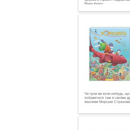
Вічну Книгу...
Чи чули ви коли-небудь, щ
побавитися там зі своїми др
жахливе Морське Страховись