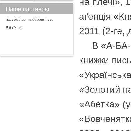
на плечі», 
Наши партнеры
аґенція «Кн
https://cib.com.ua/uk/business
FainiMebli
2011 (2-ге,
В «А-БА-БА
книжки пис
«Українська
«Золотий па
«Абетка» (у
«Вовченятко