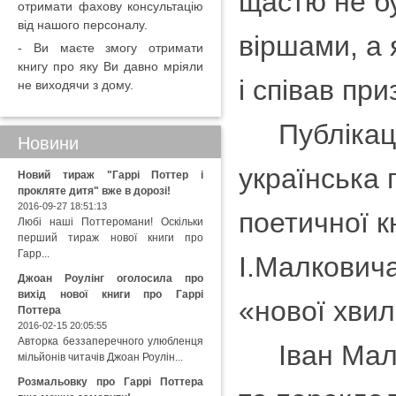
щастю не б
отримати фахову консультацію
від нашого персоналу.
віршами, а я
- Ви маєте змогу отримати
книгу про яку Ви давно мріяли
і співав при
не виходячи з дому.
Публікацію
Новини
українська 
Новий тираж "Гаррі Поттер і
прокляте дитя" вже в дорозі!
2016-09-27 18:51:13
поетичної к
Любі наші Поттеромани! Оскільки
перший тираж нової книги про
Гарр...
І.Малкович
Джоан Роулінг оголосила про
вихід нової книги про Гаррі
«нової хвил
Поттера
2016-02-15 20:05:55
Авторка беззаперечного улюбленця
Іван Малко
мільйонів читачів Джоан Роулін...
Розмальовку про Гаррі Поттера