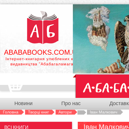
ABABABOOKS.COM.UA
Інтернет-книгарня улюблених книг
видавництва "Абабагаламага"
Новини
Про нас
Доставк
Головна
Творці книг
Автори
Іван Малкович
Іван Малкови
ВСІ КНИГИ