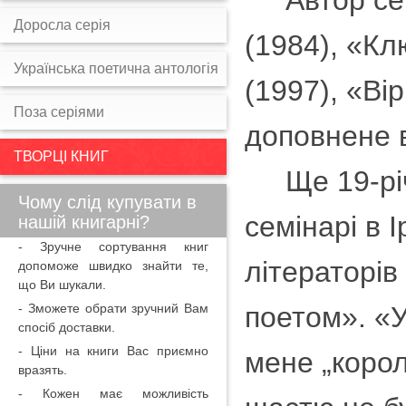
Автор семи
Доросла серія
(1984), «Кл
Українська поетична антологія
(1997), «Ві
Поза серіями
доповнене 
ТВОРЦІ КНИГ
Ще 19-річн
Чому слід купувати в
семінарі в 
нашій книгарні?
- Зручне сортування книг
літераторі
допоможе швидко знайти те,
що Ви шукали.
- Зможете обрати зручний Вам
поетом». «У
спосіб доставки.
- Ціни на книги Вас приємно
мене „коро
вразять.
- Кожен має можливість