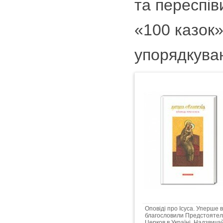
та переспів
«100 казок
упорядкува
Оповіді про Ісуса. Уперше 
благословили Предстоятелі
Церков в Україні. Надзвича