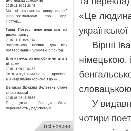
та переклад
вже можна замовити!
2015-11-30 21:26:45
Ми всі чекаємо на появу першої
«Це людина,
книги-розмальовки про Гаррі
Поттер...
української
Гаррі Поттер перетвориться на
розмальовку
2015-11-11 10:50:43
Вірші Іван
Захоплююча новина для всіх
поттероманів - улюблені о пригод...
німецькою, 
Для мамусь: як полюбити читати із
дітками
2015-11-09 12:03:32
бенгальсько
Читати з дітками не лише приємно,
а й надзвчайно корисно. І до кн...
словацькою
Великий Дружній Велетень стане
кіноактором!
2015-05-08 15:55:55
У видавниц
Поціновувачі Роальда Дала
перебувають у радісному о...
чотири поет
Всі новини