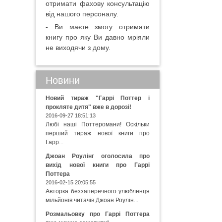
отримати фахову консультацію
від нашого персоналу.
- Ви маєте змогу отримати
книгу про яку Ви давно мріяли
не виходячи з дому.
Новини
Новий тираж "Гаррі Поттер і
прокляте дитя" вже в дорозі!
2016-09-27 18:51:13
Любі наші Поттеромани! Оскільки
перший тираж нової книги про
Гарр...
Джоан Роулінг оголосила про
вихід нової книги про Гаррі
Поттера
2016-02-15 20:05:55
Авторка беззаперечного улюбленця
мільйонів читачів Джоан Роулін...
Розмальовку про Гаррі Поттера