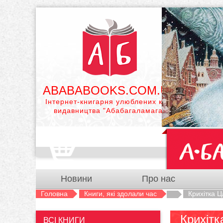
ABABABOOKS.COM.UA
Інтернет-книгарня улюблених книг
видавництва "Абабагаламага"
Новини
Про нас
Головна
Книги, які здолали час
Крихітка Ц
Крихітк
ВСІ КНИГИ