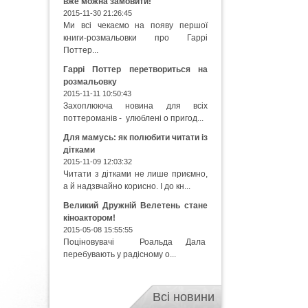
вже можна замовити!
2015-11-30 21:26:45
Ми всі чекаємо на появу першої
книги-розмальовки про Гаррі
Поттер...
Гаррі Поттер перетвориться на
розмальовку
2015-11-11 10:50:43
Захоплююча новина для всіх
поттероманів - улюблені о пригод...
Для мамусь: як полюбити читати із
дітками
2015-11-09 12:03:32
Читати з дітками не лише приємно,
а й надзвчайно корисно. І до кн...
Великий Дружній Велетень стане
кіноактором!
2015-05-08 15:55:55
Поціновувачі Роальда Дала
перебувають у радісному о...
Всі новини