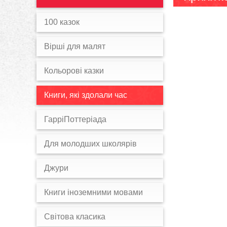
100 казок
Вірші для малят
Кольорові казки
Книги, які здолали час
ГарріПоттеріада
Для молодших школярів
Джури
Книги іноземними мовами
Світова класика