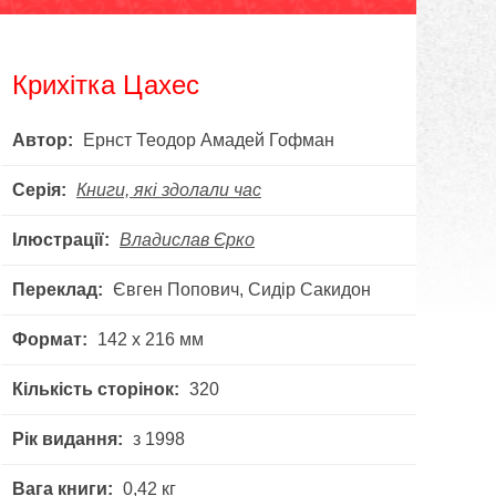
Крихітка Цахес
Автор:
Ернст Теодор Амадей Гофман
Серія:
Книги, які здолали час
Ілюстрації:
Владислав Єрко
Переклад:
Євген Попович, Сидір Сакидон
Формат:
142 х 216 мм
Кількість сторінок:
320
Рік видання:
з 1998
Вага книги:
0,42 кг