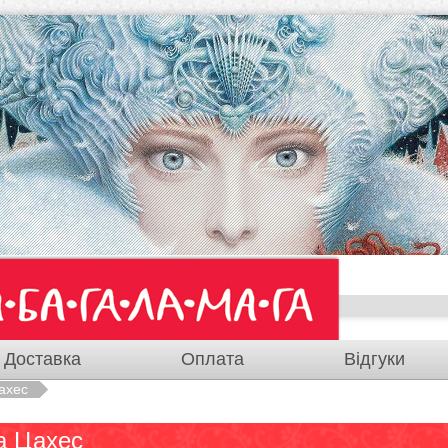
Доставка
Оплата
Відгуки
ахес
а Цахес