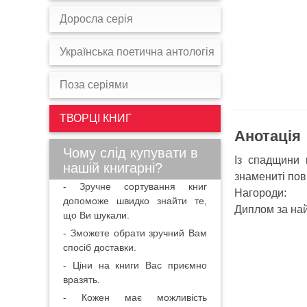
Доросла серія
Українська поетична антологія
Поза серіями
ТВОРЦІ КНИГ
Анотація
Чому слід купувати в
Із спадщини 
нашій книгарні?
знамениті пові
- Зручне сортування книг
Нагороди:
допоможе швидко знайти те,
Диплом за най
що Ви шукали.
- Зможете обрати зручний Вам
спосіб доставки.
- Ціни на книги Вас приємно
вразять.
- Кожен має можливість