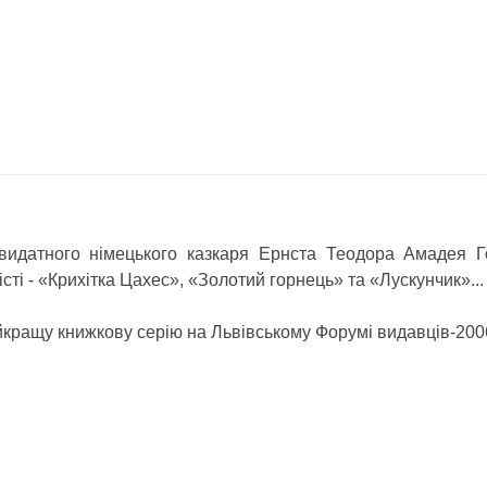
видатного німецького казкаря Ернста Теодора Амадея 
сті - «Крихітка Цахес», «Золотий горнець» та «Лускунчик»...
кращу книжкову серію на Львівському Форумі видавців-200