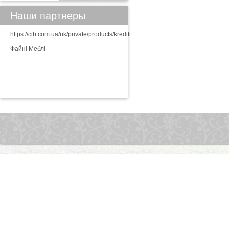
Наши партнеры
https://cib.com.ua/uk/private/products/krediti
Файні Меблі