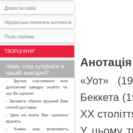
Доросла серія
Українська поетична антологія
Поза серіями
ТВОРЦІ КНИГ
Анотація
Чому слід купувати в
нашій книгарні?
«Уот» (1
- Зручне сортування книг
допоможе швидко знайти те,
що Ви шукали.
Беккета (1
- Зможете обрати зручний Вам
спосіб доставки.
ХХ столітт
- Ціни на книги Вас приємно
вразять.
У цьому тв
- Кожен має можливість