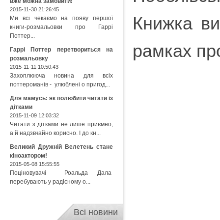
вже можна замовити!
2015-11-30 21:26:45
Книжка ви
Ми всі чекаємо на появу першої
книги-розмальовки про Гаррі
Поттер...
рамках пр
Гаррі Поттер перетвориться на
розмальовку
2015-11-11 10:50:43
Захоплююча новина для всіх
поттероманів - улюблені о пригод...
Для мамусь: як полюбити читати із
дітками
2015-11-09 12:03:32
Читати з дітками не лише приємно,
а й надзвчайно корисно. І до кн...
Великий Дружній Велетень стане
кіноактором!
2015-05-08 15:55:55
Поціновувачі Роальда Дала
перебувають у радісному о...
Всі новини