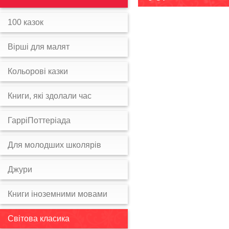
100 казок
Вірші для малят
Кольорові казки
Книги, які здолали час
ГарріПоттеріада
Для молодших школярів
Джури
Книги іноземними мовами
Світова класика