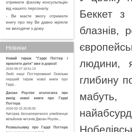
отримати фахову консультацію
від нашого персоналу.
Беккет з
- Ви маєте змогу отримати
книгу про яку Ви давно мріяли
блазнів, 
не виходячи з дому.
європейськ
Новини
Новий тираж "Гаррі Поттер і
людини, 
прокляте дитя" вже в дорозі!
2016-09-27 18:51:13
Любі наші Поттеромани! Оскільки
глибину п
перший тираж нової книги про
Гарр...
мабуть, 
Джоан Роулінг оголосила про
вихід нової книги про Гаррі
Поттера
2016-02-15 20:05:55
найабсурд
Авторка беззаперечного улюбленця
мільйонів читачів Джоан Роулін...
Нобелівськ
Розмальовку про Гаррі Поттера