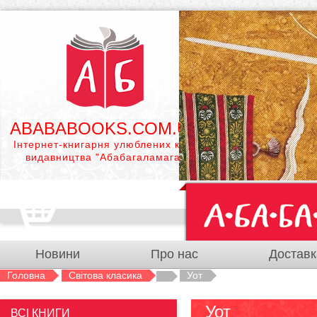
ABABABOOKS.COM.UA
Інтернет-книгарня улюблених книг
видавництва "Абабагаламага"
Новини
Про нас
Доставк
Головна
Світова класика
Уот
Уот
ВСІ КНИГИ