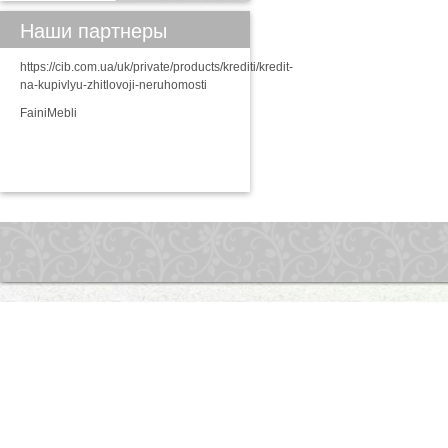
Наши партнеры
https://cib.com.ua/uk/private/products/krediti/kredit-
na-kupivlyu-zhitlovoji-neruhomosti
FainiMebli