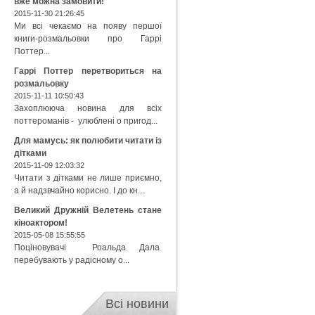
вже можна замовити!
2015-11-30 21:26:45
Ми всі чекаємо на появу першої
книги-розмальовки про Гаррі
Поттер...
Гаррі Поттер перетвориться на
розмальовку
2015-11-11 10:50:43
Захоплююча новина для всіх
поттероманів - улюблені о пригод...
Для мамусь: як полюбити читати із
дітками
2015-11-09 12:03:32
Читати з дітками не лише приємно,
а й надзвчайно корисно. І до кн...
Великий Дружній Велетень стане
кіноактором!
2015-05-08 15:55:55
Поціновувачі Роальда Дала
перебувають у радісному о...
Всі новини