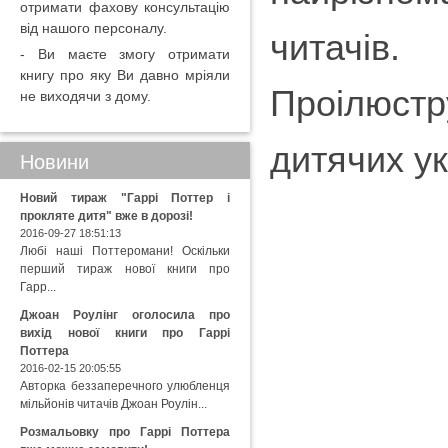
отримати фахову консультацію
від нашого персоналу.
читачів.
- Ви маєте змогу отримати
книгу про яку Ви давно мріяли
Проілюст
не виходячи з дому.
дитячих ук
Новини
Новий тираж "Гаррі Поттер і
прокляте дитя" вже в дорозі!
2016-09-27 18:51:13
Любі наші Поттеромани! Оскільки
перший тираж нової книги про
Гарр...
Джоан Роулінг оголосила про
вихід нової книги про Гаррі
Поттера
2016-02-15 20:05:55
Авторка беззаперечного улюбленця
мільйонів читачів Джоан Роулін...
Розмальовку про Гаррі Поттера