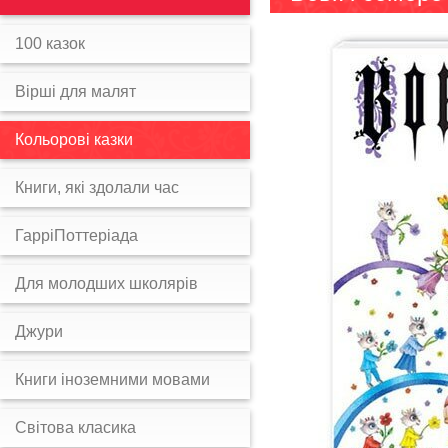
100 казок
Вірші для малят
Кольорові казки
Книги, які здолали час
ГарріПоттеріада
Для молодших школярів
Джури
Книги іноземними мовами
Світова класика