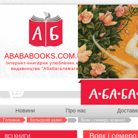
ABABABOOKS.COM.UA
Інтернет-книгарня улюблених книг
видавництва "Абабагаламага"
Новини
Про нас
Доставк
Головна
Кольорові казки
Вовк і семеро козенят
Вовк і семеро
ВСІ КНИГИ