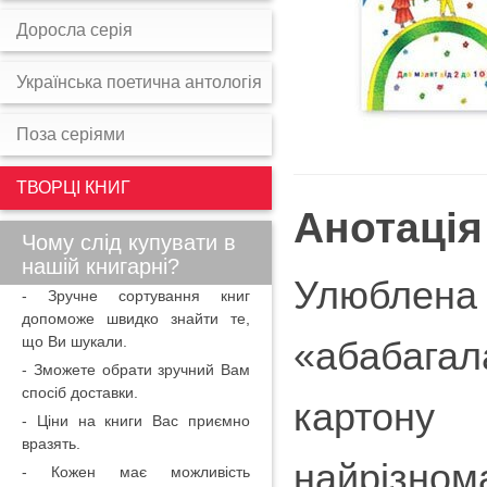
Доросла серія
Українська поетична антологія
Поза серіями
ТВОРЦІ КНИГ
Анотація
Чому слід купувати в
нашій книгарні?
Улюблен
- Зручне сортування книг
допоможе швидко знайти те,
що Ви шукали.
«абабага
- Зможете обрати зручний Вам
спосіб доставки.
картон
- Ціни на книги Вас приємно
вразять.
найрізно
- Кожен має можливість