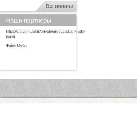
Всі новини
Наши партнеры
https://cib.com.ua/uk/private/products/bankivski-
kartki
Файні Меблі