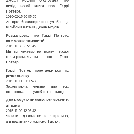
Джоан Роулінг оголосила про
вихід нової книги про Гаррі
Поттера
2016-02-15 20:05:55
Авторка беззаперечного улюбленця
мільйонів читачів Джоан Роулін...
Розмальовку про Гаррі Поттера
вже можна замовити!
2015-11-30 21:26:45
Ми всі чекаємо на появу першої
книги-розмальовки про Гаррі
Поттер...
Гаррі Поттер перетвориться на
розмальовку
2015-11-11 10:50:43
Захоплююча новина для всіх
поттероманів - улюблені о пригод...
Для мамусь: як полюбити читати із
дітками
2015-11-09 12:03:32
Читати з дітками не лише приємно,
а й надзвчайно корисно. І до кн...