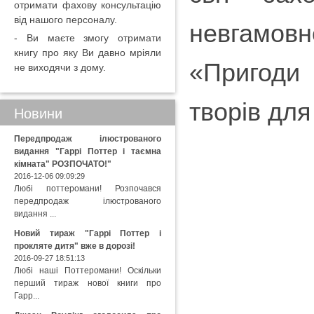
отримати фахову консультацію
від нашого персоналу.
невгамовн
- Ви маєте змогу отримати
книгу про яку Ви давно мріяли
«Пригоди
не виходячи з дому.
творів для
Новини
Передпродаж ілюстрованого
видання "Гаррі Поттер і таємна
кімната" РОЗПОЧАТО!"
2016-12-06 09:09:29
Любі поттеромани! Розпочався
передпродаж ілюстрованого
видання ...
Новий тираж "Гаррі Поттер і
прокляте дитя" вже в дорозі!
2016-09-27 18:51:13
Любі наші Поттеромани! Оскільки
перший тираж нової книги про
Гарр...