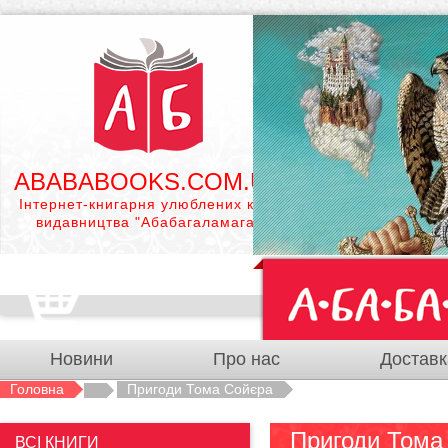
ABABABOOKS.COM.UA
Інтернет-книгарня улюблених книг
видавництва "Абабагаламага"
Новини
Про нас
Доставк
Головна
Пригоди Тома Сойєра
Пригоди Тома
ВСІ КНИГИ