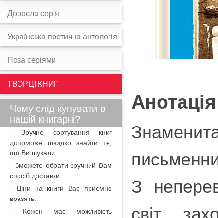
Доросла серія
Українська поетична антологія
Поза серіями
ТВОРЦІ КНИГ
Анотація
Чому слід купувати в
нашій книгарні?
Знаменит
- Зручне сортування книг
допоможе швидко знайти те,
що Ви шукали.
письменни
- Зможете обрати зручний Вам
спосіб доставки.
З непере
- Ціни на книги Вас приємно
вразять.
світ зах
- Кожен має можливість