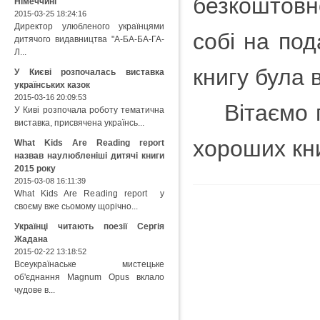
безкоштовн
Німеччині
2015-03-25 18:24:16
Директор улюбленого українцями
собі на по
дитячого видавництва "А-БА-БА-ГА-
Л...
книгу була в
У Києві розпочалась виставка
українських казок
2015-03-16 20:09:53
Вітаємо пе
У Киві розпочала роботу тематична
виставка, присвячена українсь...
хороших кни
What Kids Are Reading report
назвав наулюбленіші дитячі книги
2015 року
2015-03-08 16:11:39
What Kids Are Reading report у
своєму вже сьомому щорічно...
Українці читають поезії Сергія
Жадана
2015-02-22 13:18:52
Всеукраїнаське мистецьке
об'єднання Magnum Opus вклало
чудове в...