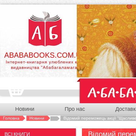
ABABABOOKS.COM.UA
Інтернет-книгарня улюблених книг
видавництва "Абабагаламага"
Новини
Про нас
Доставк
Головна
Новини
Відомий переможець акції "Щаслив
Відомий пере
ВСІ КНИГИ