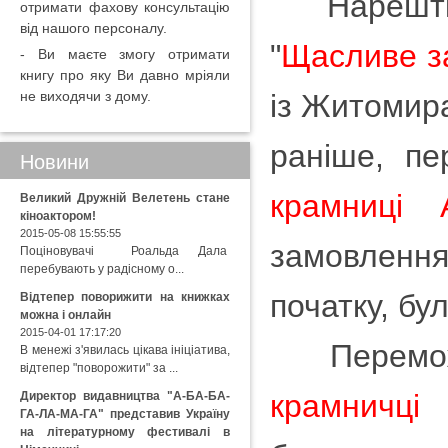
Нарешті
отримати фахову консультацію
від нашого персоналу.
"
Щасливе з
- Ви маєте змогу отримати
книгу про яку Ви давно мріяли
не виходячи з дому.
із Житомир
раніше, п
Новини
крамниці
Великий Дружній Велетень стане
кіноактором!
2015-05-08 15:55:55
замовлення
Поціновувачі Роальда Дала
перебувають у радісному о...
початку, бу
Відтепер поворижити на книжках
можна і онлайн
2015-04-01 17:17:20
Переможец
В менежі з'явилась цікава ініціатива,
відтепер "поворожити" за ...
крамничц
Директор видавництва "А-БА-БА-
ГА-ЛА-МА-ГА" представив Україну
на літературному фестивалі в