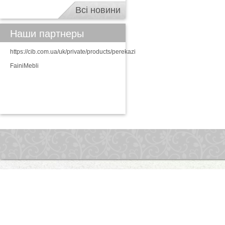
Всі новини
Наши партнеры
https://cib.com.ua/uk/private/products/perekazi
FainiMebli