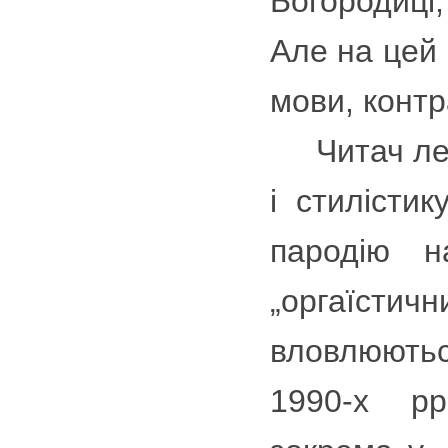
Богородиці
Але на цей 
мови, контр
Читач лег
і стилістик
пародію 
„оргаїсти
вловлюютьс
1990-х рр