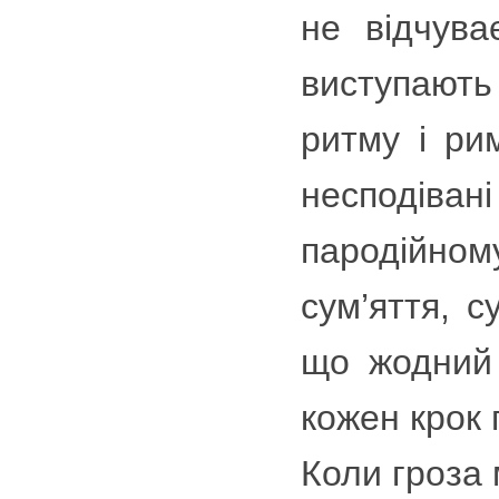
не відчува
виступають
ритму і ри
несподіван
пародійно
сум’яття, с
що жодний 
кожен крок 
Коли гроза