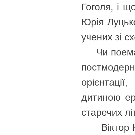
Гоголя, і 
Юрія Луцько
учених зі 
Чи поема п
постмодерні
орієнтаці
дитиною ер
старечих лі
Віктор Неб