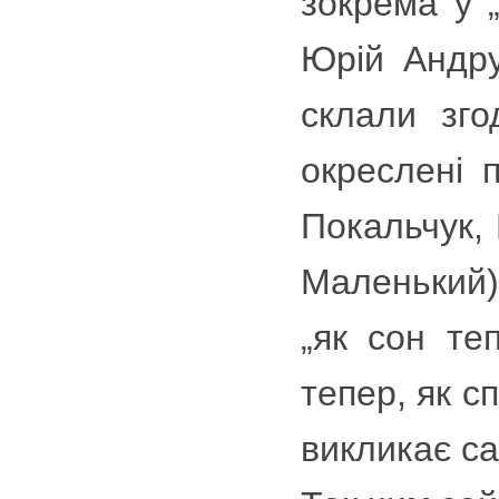
зокрема у „
Юрій Андру
склали зго
окреслені 
Покальчук, 
Маленький)
„як сон те
тепер, як с
викликає са