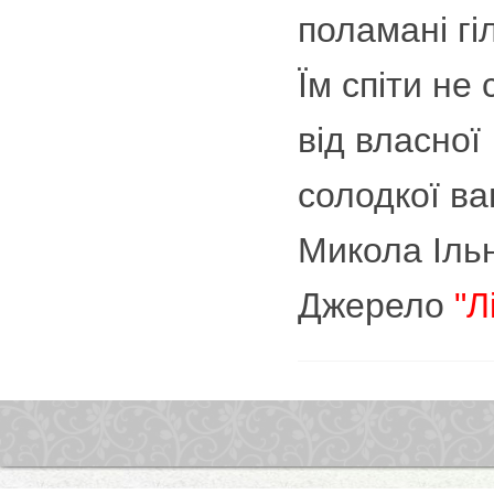
поламані гі
Їм спіти не
від власної
солодкої ва
Микола Іль
Джерело
"Л
Джерело:
<a
href="http://litakcent.com/2
baj-
bohemo-