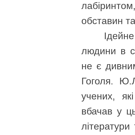
лабіринто
обставин та
Ідейне ос
людини в с
не є дивни
Гоголя. Ю.
учених, як
вбачав у ц
літератури