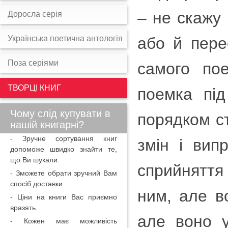
– не скажу
Доросла серія
Українська поетична антологія
або й пере
Поза серіями
самого пое
ТВОРЦІ КНИГ
поемка пі
Чому слід купувати в
порядком с
нашій книгарні?
- Зручне сортування книг
змін і вип
допоможе швидко знайти те,
що Ви шукали.
сприйняття
- Зможете обрати зручний Вам
спосіб доставки.
ним, але в
- Ціни на книги Вас приємно
вразять.
але воно у
- Кожен має можливість