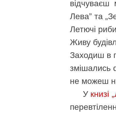
відчуваєш 
Лева” та „З
Летючі риби
Живу будівл
Заходиш в п
змішались ф
не можеш н
У
книзі 
перевтіленн