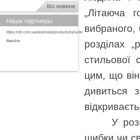
Всі новини
„Літаюча г
Наши партнеры
вибраного, б
https://cib.com.ua/uk/private/products/rahunki
розділах „
Фмебли
стильової 
цим, що він
дивиться з
відкриваєть
У розшифр
шибки чи св