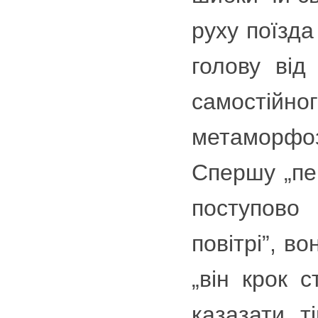
руху поїзда
голову від
самостійн
метаморфози
Спершу „пе
поступово
повітрі”, в
„він крок с
казазати, т