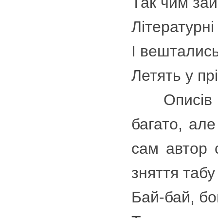
Так чим за
Літературні 
І вешталис
Летять у пр
Описів так
багато, але
сам автор 
зняття табу
Бай-бай, бо