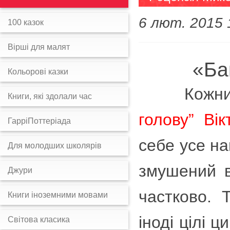
голова"
6 лют. 2015 
100 казок
Вірші для малят
«Ба
Кольорові казки
Кожний, х
Книги, які здолали час
голову” Ві
ГарріПоттеріада
себе усе на
Для молодших школярів
змушений в
Джури
частково. 
Книги іноземними мовами
іноді цілі 
Світова класика