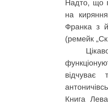
Надто, що 
на кирянн
Франка з й
(ремейк „Ск
Цікаво, щ
функціоную
відчуває 
антоничівс
Книга Лева