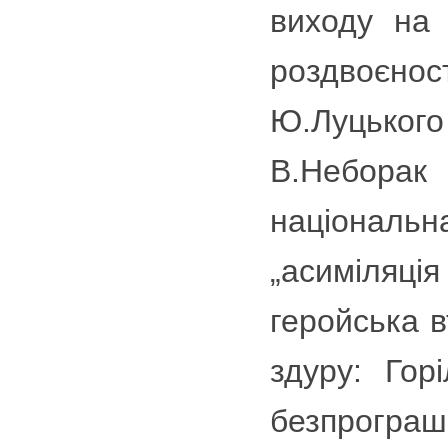
виходу на 
роздвоєно
Ю.Луцьког
В.Небора
національн
„асиміляці
геройська в
здуру: Гор
безпрограш