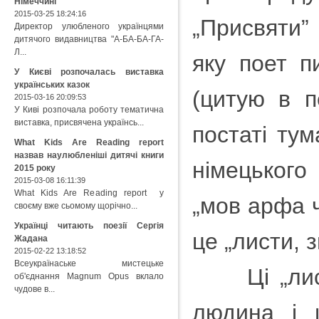
Німеччині
2015-03-25 18:24:16
„Присвяти” 
Директор улюбленого українцями
дитячого видавництва "А-БА-БА-ГА-
Л...
яку поет п
У Києві розпочалась виставка
українських казок
(цитую в п
2015-03-16 20:09:53
У Киві розпочала роботу тематична
виставка, присвячена українсь...
постаті тум
What Kids Are Reading report
назвав наулюбленіші дитячі книги
німецького
2015 року
2015-03-08 16:11:39
What Kids Are Reading report у
„мов арфа ч
своєму вже сьомому щорічно...
Українці читають поезії Сергія
це „листи, з
Жадана
2015-02-22 13:18:52
Всеукраїнаське мистецьке
Ці „листи
об'єднання Magnum Opus вклало
чудове в...
людина і 