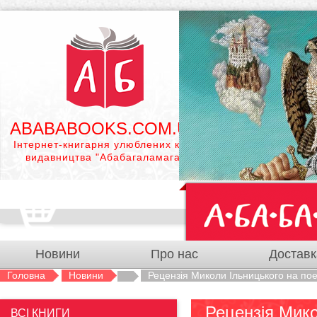
ABABABOOKS.COM.UA
Інтернет-книгарня улюблених книг
видавництва "Абабагаламага"
Новини
Про нас
Доставк
Головна
Новини
Рецензія Миколи Ільницького на пое
Рецензія Мико
ВСІ КНИГИ