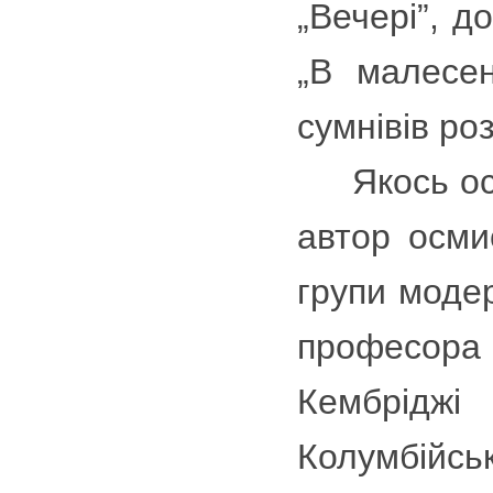
„Вечері”, д
„В малесен
сумнівів ро
Якось осібн
автор осми
групи модер
професора
Кембрідж
Колумбійськ