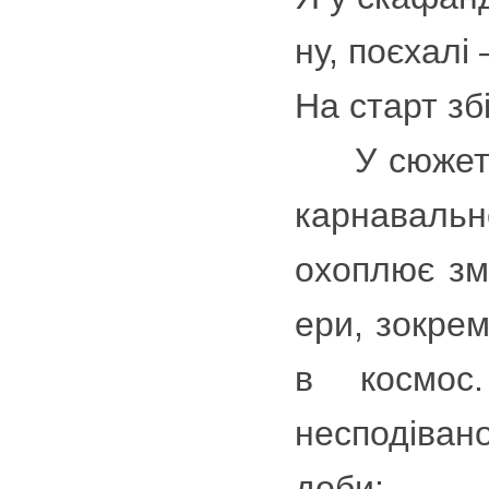
ну, поєхалі 
На старт зб
У сюжетном
карнавально
охоплює змі
ери, зокрем
в космос
несподіван
доби: