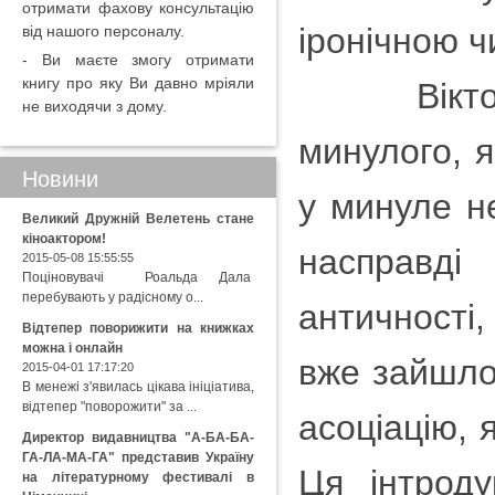
отримати фахову консультацію
іронічною 
від нашого персоналу.
- Ви маєте змогу отримати
книгу про яку Ви давно мріяли
Віктор Не
не виходячи з дому.
минулого, 
Новини
у минуле н
Великий Дружній Велетень стане
кіноактором!
насправді
2015-05-08 15:55:55
Поціновувачі Роальда Дала
перебувають у радісному о...
античності,
Відтепер поворижити на книжках
можна і онлайн
вже зайшло 
2015-04-01 17:17:20
В менежі з'явилась цікава ініціатива,
відтепер "поворожити" за ...
асоціацію, 
Директор видавництва "А-БА-БА-
ГА-ЛА-МА-ГА" представив Україну
Ця інтрод
на літературному фестивалі в