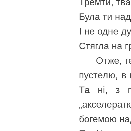
Тремти, тва
Була ти над
І не одне д
Стягла на г
Отже, геть
пустелю, в 
Та ні, з 
„акселерат
богемою на