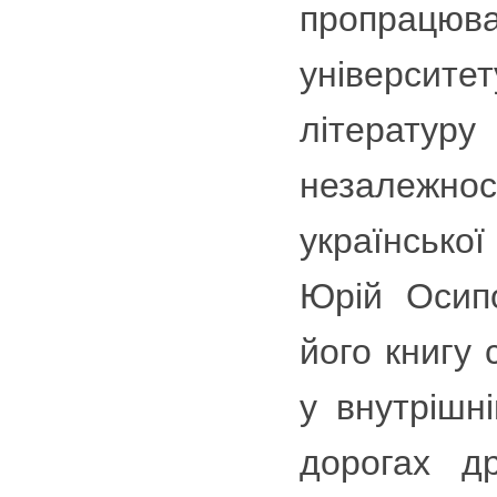
пропрацю
університет
літературу
незалежно
українсько
Юрій Осипо
його книгу 
у внутрішн
дорогах др