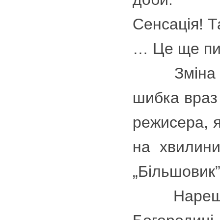
Сенсація! Т
… Це ще пит
Зміна дек
шибка враз 
режисера, я
на хвилини
„Більшовик”
Нарешті, 