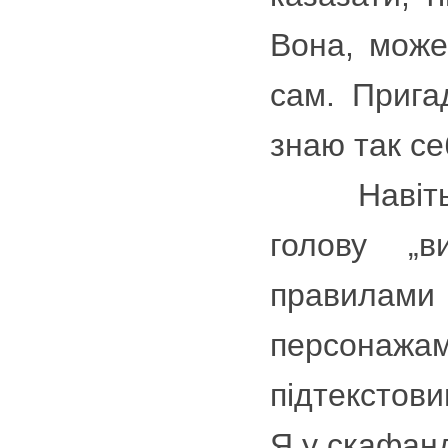
Вона, може
сам. Прига
знаю так се
Навіть то
голову „в
правилами 
персонажа
підтекстов
Я у скафан