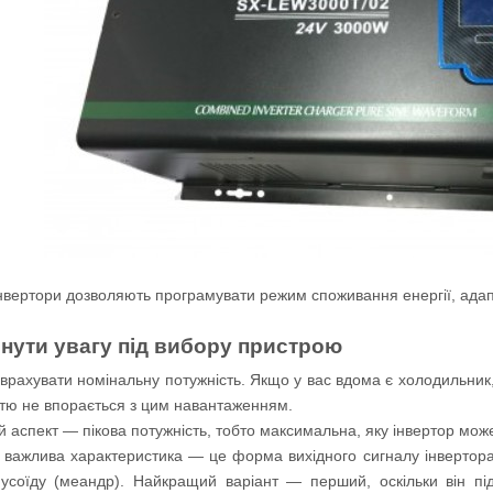
інвертори дозволяють програмувати режим споживання енергії, ада
нути увагу під вибору пристрою
врахувати номінальну потужність. Якщо у вас вдома є холодильник, де
тю не впорається з цим навантаженням.
 аспект — пікова потужність, тобто максимальна, яку інвертор мож
важлива характеристика — це форма вихідного сигналу інвертора. Р
усоїду (меандр). Найкращий варіант — перший, оскільки він під