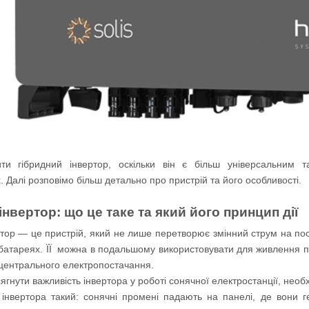
ти гібридний інвертор, оскільки він є більш універсальним т
. Далі розповімо більш детально про пристрій та його особливості.
інвертор: що це таке та який його принцип дії
ртор — це пристрій, який не лише перетворює змінний струм на пос
батареях. ЇЇ можна в подальшому використовувати для живлення поб
 центрального електропостачання.
ягнути важливість інвертора у роботі сонячної електростанції, необх
інвертора такий: сонячні промені падають на панелі, де вони г