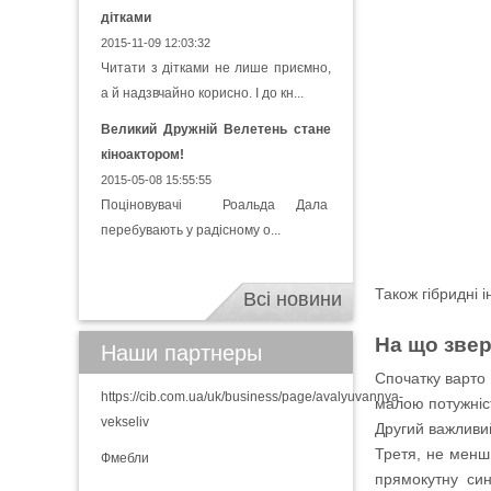
дітками
2015-11-09 12:03:32
Читати з дітками не лише приємно,
а й надзвчайно корисно. І до кн...
Великий Дружній Велетень стане
кіноактором!
2015-05-08 15:55:55
Поціновувачі Роальда Дала
перебувають у радісному о...
Також гібридні 
Всі новини
На що звер
Наши партнеры
Спочатку варто 
https://cib.com.ua/uk/business/page/avalyuvannya-
малою потужніс
vekseliv
Другий важливий
Третя, не менш 
Фмебли
прямокутну син