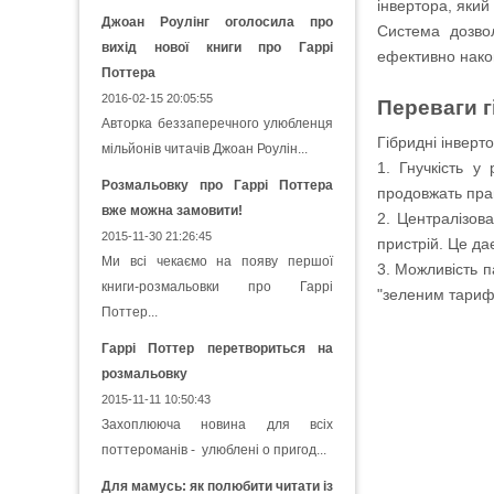
інвертора, який
Джоан Роулінг оголосила про
Система дозвол
вихід нової книги про Гаррі
ефективно нако
Поттера
2016-02-15 20:05:55
Переваги г
Авторка беззаперечного улюбленця
Гібридні інвер
мільйонів читачів Джоан Роулін...
1. Гнучкість у
Розмальовку про Гаррі Поттера
продовжать пра
вже можна замовити!
2. Централізова
2015-11-30 21:26:45
пристрій. Це да
Ми всі чекаємо на появу першої
3. Можливість п
книги-розмальовки про Гаррі
"зеленим тариф
Поттер...
Гаррі Поттер перетвориться на
розмальовку
2015-11-11 10:50:43
Захоплююча новина для всіх
поттероманів - улюблені о пригод...
Для мамусь: як полюбити читати із