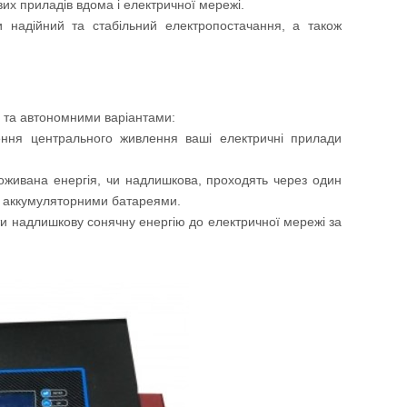
вих приладів вдома і електричної мережі.
 надійний та стабільний електропостачання, а також
 та автономними варіантами:
чення центрального живлення ваші електричні прилади
споживана енергія, чи надлишкова, проходять через один
 і аккумуляторними батареями.
ти надлишкову сонячну енергію до електричної мережі за