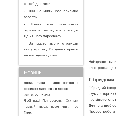
спосіб доставки.
- Ціни на книги Вас приємно
вразять.
- Кожен має можливість
отримати фахову консультацію
від нашого персоналу.
- Ви маєте змогу отримати
книгу про яку Ви давно мріяли
не виходячи з дому.
Найкраще купи
електростанціях
Новини
Гібридний 
Новий тираж "Гаррі Поттер і
Гібридний інве
прокляте дитя" вже в дорозі!
акумуляторних 
2016-09-27 18:51:13
час відключень
Любі наші Поттеромани! Оскільки
Для того щоб ос
перший тираж нової книги про
Процес роботи 
Гарр...