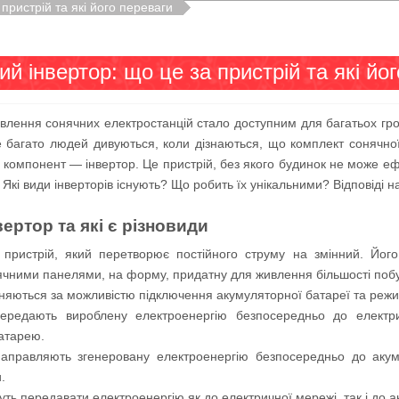
пристрій та які його переваги
ий інвертор: що це за пристрій та які йо
овлення сонячних електростанцій стало доступним для багатьох гро
 багато людей дивуються, коли дізнаються, що комплект сонячної
 компонент — інвертор. Це пристрій, без якого будинок не може еф
Які види інверторів існують? Що робить їх унікальними? Відповіді на 
вертор та які є різновиди
пристрій, який перетворює постійного струму на змінний. Його
ячними панелями, на форму, придатну для живлення більшості побу
зняються за можливістю підключення акумуляторної батареї та реж
передають вироблену електроенергію безпосередньо до електр
атарею.
направляють згенеровану електроенергію безпосередньо до аку
.
жуть передавати електроенергію як до електричної мережі, так і до 