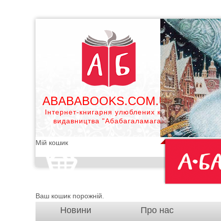
ABABABOOKS.COM.UA
Інтернет-книгарня улюблених книг
видавництва "Абабагаламага"
Мій кошик
Ваш кошик порожній.
Новини
Про нас