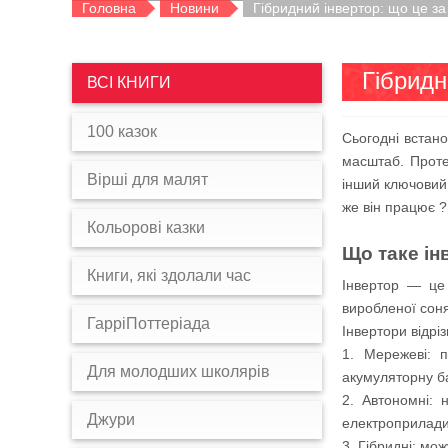
Головна
Новини
Гібридний інвертор: що це за 
Гібридн
ВСІ КНИГИ
100 казок
Сьогодні встан
масштаб. Проте
Вірші для малят
інший ключовий
же він працює ? 
Кольорові казки
Що таке ін
Книги, які здолали час
Інвертор — це 
виробленої сон
ГарріПоттеріада
Інвертори відрі
1. Мережеві: 
Для молодших школярів
акумуляторну б
2. Автономні: 
Джури
електроприлади
3. Гібридні: мо