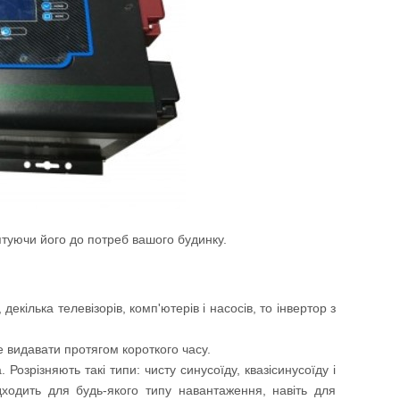
птуючи його до потреб вашого будинку.
кілька телевізорів, комп'ютерів і насосів, то інвертор з
е видавати протягом короткого часу.
озрізняють такі типи: чисту синусоїду, квазісинусоїду і
ходить для будь-якого типу навантаження, навіть для