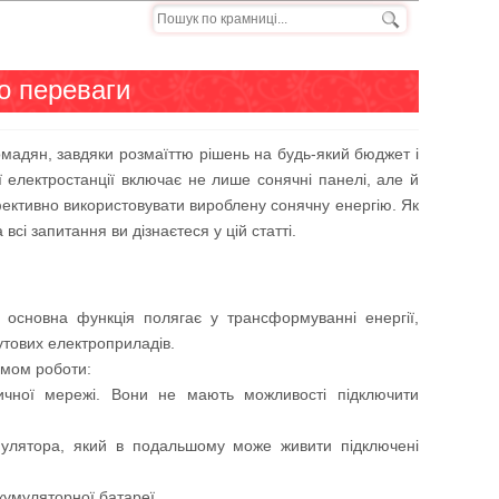
го переваги
мадян, завдяки розмаїттю рішень на будь-який бюджет і
 електростанції включає не лише сонячні панелі, але й
ективно використовувати вироблену сонячну енергію. Як
всі запитання ви дізнаєтеся у цій статті.
 основна функція полягає у трансформуванні енергії,
тових електроприладів.
имом роботи:
ичної мережі. Вони не мають можливості підключити
мулятора, який в подальшому може живити підключені
акумуляторної батареї.