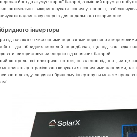
 передає його до акумуляторної батареї, а змінний струм до побуто
яє оптимально використовувати сонячну енергію, забезпечуючи
пичувати надлишкову енергію для подальшого використання.
ібридного інвертора
тори відзначаються численними перевагами порівняно з мережевими
 роботі: дія гібридних моделей передбачає, що під час відклю
цювати, використовуючи енергію від сонячних батарей.
ний контроль: всі електричні потоки, незалежно від того, чи це 
є можливість централізовано керувати як сонячними панелями, так
асивного доходу: завдяки гібридному інвертору ви можете продава
ом".