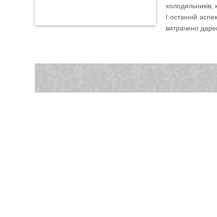
холодильників, к
І останній аспе
витрачено даре