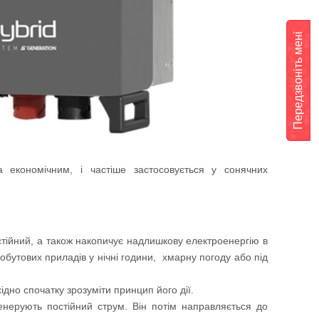
Передзвоніть мені
а економічним, і частіше застосовується у сонячних
тійний, а також накопичує надлишкову електроенергію в
утових приладів у нічні години, хмарну погоду або під
ідно спочатку зрозуміти принцип його дії.
енерують постійний струм. Він потім направляється до