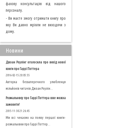
фахову консультацію від нашого
персоналу.
- Ви маєте змогу отримати книгу про
яку Ви давно мріяли не виходячи з
дому.
Новини
Джоан Роулінг оголосила про вихід нової
книги про Гаррі Поттера
2016-02-15 20:05:55
Авторка беззаперечного улюбленця
мільйонів читачів Джоан Роулін...
Розмальовку про Гаррі Поттера вже можна
замовити!
2015-11-30 21:26:45
Ми всі чекаємо на появу першої книги-
розмальовки про Гаррі Поттер...