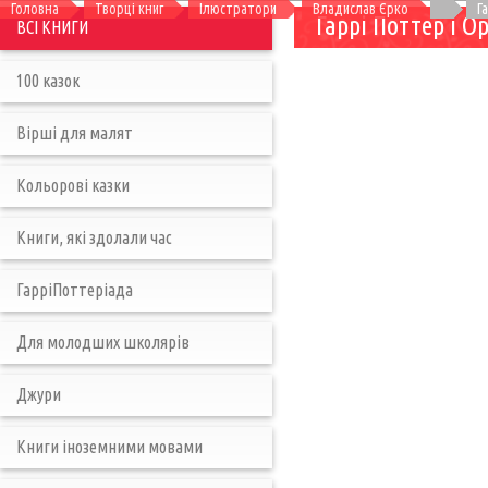
Головна
Творці книг
Ілюстратори
Владислав Єрко
Г
Гаррі Поттер і О
ВСІ КНИГИ
100 казок
Вірші для малят
Кольорові казки
Книги, які здолали час
ГарріПоттеріада
Для молодших школярів
Джури
Книги іноземними мовами