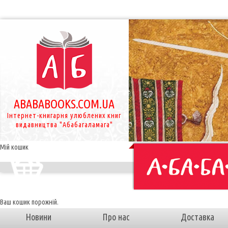
ABABABOOKS.COM.UA
Інтернет-книгарня улюблених книг
видавництва "Абабагаламага"
Мій кошик
Ваш кошик порожній.
Новини
Про нас
Доставка