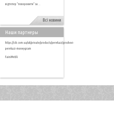
відтепер "поворожити" за ...
Всі новини
Наши партнеры
https://cib.com.ua/uk/private/products/perekazi/groshovi-
perekazi-moneygram
FainiMebli