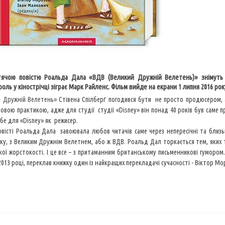
ячою повістю Роальда Дала «ВДВ (Великий Дружній Велетень)» знімуть 
роль у кінострічці зіграє Марк Райленс. Фільм вийде на екрани 1 липня 2016 рок
й Дружній Велетень»
Стівена Спілберґ погодився бути не просто продюсером, а
овою практикою, адже для студії студії «Disney» він понад 40 років був саме 
бе для «Disney» як режисер.
овісті Роальда Дала завоювала любов читачів саме через непересічні та близь
лку, з Великим Дружнім Велетнем, або ж ВДВ. Роальд Дал торкається тем, яких 
кої жорстокості. І це все – з притаманним британському письменникові гумором
2013 році, переклав книжку один із найкращих перекладачі сучасності - Віктор М