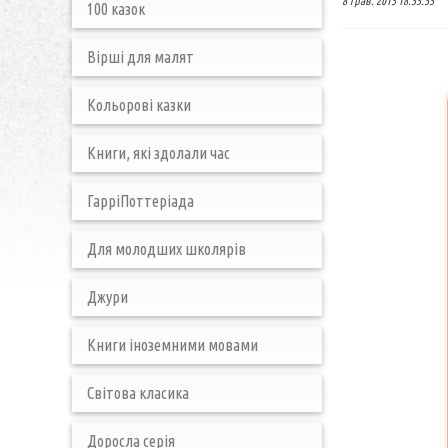
8 трав. 2015 18:55:55
100 казок
Вірші для малят
Кольорові казки
Книги, які здолали час
ГарріПоттеріада
Для молодших школярів
Джури
Книги іноземними мовами
Світова класика
Доросла серія