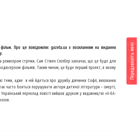
Передзвоніть мені
фільм. Про це повідомляє gazeta.ua з посиланням на видання
у.
 режисером стрічки. Сам Стівен Спілбер зазначає, що це буде для
продюсероом фільмів. Таким чином, це буде перший проект, в якому
кі теми, адже в ній йдеться про дружбу дівчинки Софії, вихованки
так часто бояться порушувати автори дитячої літератури – смерті,
. Український переклад повісті вийшов друком у видавництві
«А-БА-
орозов.