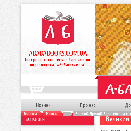
ABABABOOKS.COM.UA
Інтернет-книгарня улюблених книг
видавництва "Абабагаламага"
Новини
Про нас
До
Головна
Новини
Великий Дружній Велетень стане 
Великий 
ВСІ КНИГИ