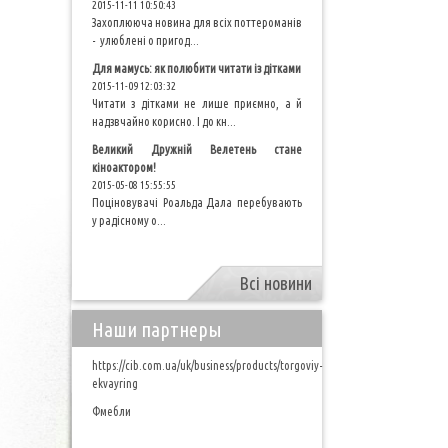
2015-11-11 10:50:43
Захоплююча новина для всіх поттероманів
- улюблені о пригод...
Для мамусь: як полюбити читати із дітками
2015-11-09 12:03:32
Читати з дітками не лише приємно, а й
надзвчайно корисно. І до кн...
Великий Дружній Велетень стане
кіноактором!
2015-05-08 15:55:55
Поціновувачі Роальда Дала перебувають
у радісному о...
Всі новини
Наши партнеры
https://cib.com.ua/uk/business/products/torgoviy-
ekvayring
Фмебли