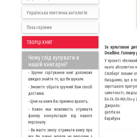
Українська поетична антологія
Поза серіями
ТВОРЦІ КНИГ
За культовою дит
Deadline. Головну 
Чому слід купувати в
У проекті
«Велики
нашій книгарні?
нього абсолютно н
- Зручне сортування книг допоможе
Спілберґ покаже се
швидко знайти те, що Ви шукали.
Нагадаємо, що в п
сирітського приту
- Зможете обрати зручний Вам спосіб
самотності, людсь
доставки.
БА-ГА-ЛА-МА-ГА»
у 
- Ціни на книги Вас приємно вразять.
Джерело:
- Кожен має можливість отримати
gazeta.ua.
фахову консультацію від нашого
БараБука
персоналу.
- Ви маєте змогу отримати книгу про
яку Ви давно мріяли не виходячи з