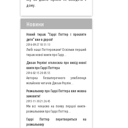
дому.
Новини
Новий тираж "Гаррі Поттер і прокляте
дитя" вже в дорозі!
2016-09-27 18:51:13
Любі наші Поттеромани! Оскільки перший
тираж нової книги про Гарр...
Джоан Роулінг оголосила про вихід нової
книги про Гаррі Поттера
2016-02-15 20:05:55
Авторка беззаперечного улюбленця
мільйонів читачів Джоан Роулін...
Розмальовку про Гаррі Поттера вже можна
замовити!
2015-11-30 21:26:45
Ми всі чекаємо на появу першої книги-
розмальовки про Гаррі Поттер...
Гаррі Поттер перетвориться на
розмальовку