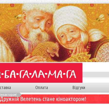
ставка
Оплата
Відгуки
кіноактором!
Дружній Велетень стане кіноактором!