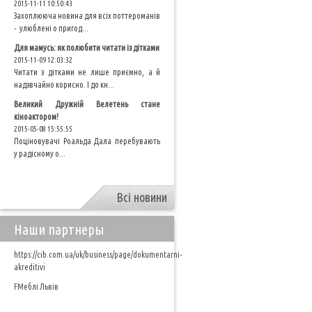
2015-11-11 10:50:43
Захоплююча новина для всіх поттероманів
- улюблені о пригод...
Для мамусь: як полюбити читати із дітками
2015-11-09 12:03:32
Читати з дітками не лише приємно, а й
надзвчайно корисно. І до кн...
Великий Дружній Велетень стане
кіноактором!
2015-05-08 15:55:55
Поціновувачі Роальда Дала перебувають
у радісному о...
Всі новини
Наши партнеры
https://cib.com.ua/uk/business/page/dokumentarni-
akreditivi
FМеблі Львів