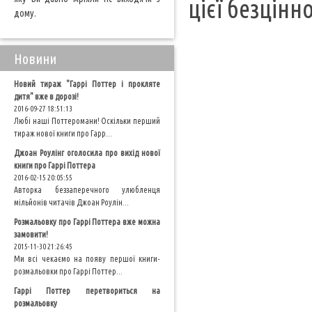
цієї безцінн
дому.
Новини
Новий тираж "Гаррі Поттер і прокляте
дитя" вже в дорозі!
2016-09-27 18:51:13
Любі наші Поттеромани! Оскільки перший
тираж нової книги про Гарр...
Джоан Роулінг оголосила про вихід нової
книги про Гаррі Поттера
2016-02-15 20:05:55
Авторка беззаперечного улюбленця
мільйонів читачів Джоан Роулін...
Розмальовку про Гаррі Поттера вже можна
замовити!
2015-11-30 21:26:45
Ми всі чекаємо на появу першої книги-
розмальовки про Гаррі Поттер...
Гаррі Поттер перетвориться на
розмальовку