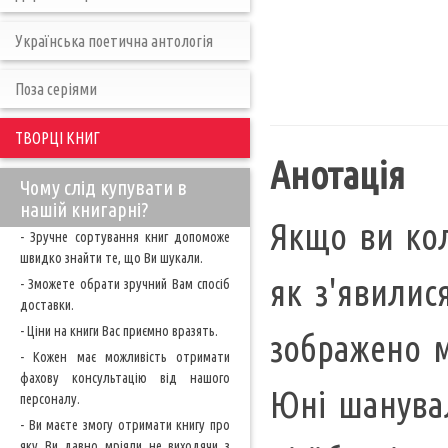
Українська поетична антологія
Поза серіями
ТВОРЦІ КНИГ
Анотація
Чому слід купувати в
нашій книгарні?
Якщо ви кол
- Зручне сортування книг допоможе
швидко знайти те, що Ви шукали.
як з'явилис
- Зможете обрати зручний Вам спосіб
доставки.
- Ціни на книги Вас приємно вразять.
зображено м
- Кожен має можливість отримати
фахову консультацію від нашого
Юні шанува
персоналу.
- Ви маєте змогу отримати книгу про
яку Ви давно мріяли не виходячи з