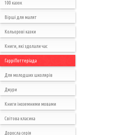
100 казок
Вірші для малят
Кольорові казки
Книги, які здолали час
ГарріПоттеріада
Для молодших школярів
Джури
Книги іноземними мовами
Світова класика
Доросла серія