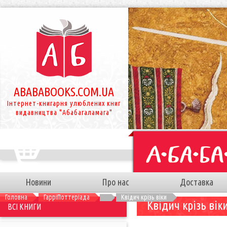
ABABABOOKS.COM.UA
Інтернет-книгарня улюблених книг
видавництва "Абабагаламага"
Новини
Про нас
Доставка
Головна
ГарріПоттеріада
Квідич крізь віки
Квідич крізь вік
ВСІ КНИГИ