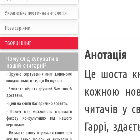
Українська поетична антологія
Поза серіями
ТВОРЦІ КНИГ
Анотація
Чому слід купувати в
нашій книгарні?
Це шоста кн
- Зручне сортування книг допоможе
швидко знайти те, що Ви шукали.
кожною нов
- Зможете обрати зручний Вам спосіб
доставки.
- Ціни на книги Вас приємно вразять.
читачів у с
- Кожен має можливість отримати
фахову консультацію від нашого
Гаррі, здаєт
персоналу.
- Ви маєте змогу отримати книгу про
яку Ви давно мріяли не виходячи з