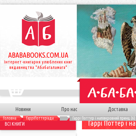
ABABABOOKS.COM.UA
Інтернет-книгарня улюблених книг
видавництва "Абабагаламага"
Новини
Про нас
Доставка
Головна
ГарріПоттеріада
Гаррі Поттер і напівкровний принц (6)
Гаррі Поттер і н
ВСІ КНИГИ