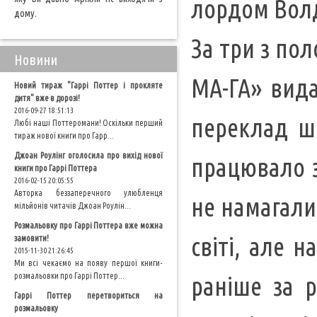
лордом Волд
дому.
За три з по
Новини
МА-ГА» вида
Новий тираж "Гаррі Поттер і прокляте
дитя" вже в дорозі!
2016-09-27 18:51:13
переклад шо
Любі наші Поттеромани! Оскільки перший
тираж нової книги про Гарр...
Джоан Роулінг оголосила про вихід нової
працювало з
книги про Гаррі Поттера
2016-02-15 20:05:55
Авторка беззаперечного улюбленця
не намагали
мільйонів читачів Джоан Роулін...
Розмальовку про Гаррі Поттера вже можна
світі, але 
замовити!
2015-11-30 21:26:45
Ми всі чекаємо на появу першої книги-
розмальовки про Гаррі Поттер...
раніше за р
Гаррі Поттер перетвориться на
розмальовку