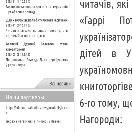
читачів, як
2015-11-11 10:50:43
Захоплююча новина для всіх поттероманів
- улюблені о пригод...
«Гаррі П
Для мамусь: як полюбити читати із дітками
2015-11-09 12:03:32
Читати з дітками не лише приємно, а й
українізатор
надзвчайно корисно. І до кн...
Великий Дружній Велетень стане
дітей в У
кіноактором!
2015-05-08 15:55:55
Поціновувачі Роальда Дала перебувають
у радісному о...
україномов
книготоргів
Всі новини
Наши партнеры
6-го тому, щ
https://cib.com.ua/uk/business/products/krediti-
1
Нагороди:
мережа магазинів Faini-mebli у Львові