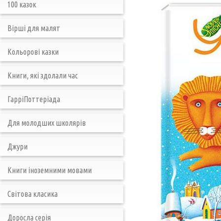
100 казок
Вірші для малят
Кольорові казки
Книги, які здолали час
ГарріПоттеріада
Для молодших школярів
Джури
Книги іноземними мовами
Світова класика
Доросла серія