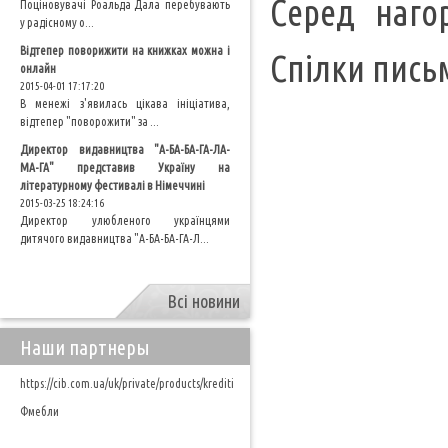
Серед наго
Поціновувачі Роальда Дала перебувають
у радісному о...
Відтепер поворижити на книжках можна і
Спілки пись
онлайн
2015-04-01 17:17:20
В менежі з'явилась цікава ініціатива,
відтепер "поворожити" за ...
Директор видавництва "А-БА-БА-ГА-ЛА-
МА-ГА" представив Україну на
літературному фестивалі в Німеччині
2015-03-25 18:24:16
Директор улюбленого українцями
дитячого видавництва "А-БА-БА-ГА-Л...
Всі новини
Наши партнеры
https://cib.com.ua/uk/private/products/krediti
Фмебли