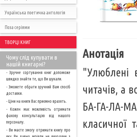
Українська поетична антологія
Поза серіями
ТВОРЦІ КНИГ
Анотація
Чому слід купувати в
нашій книгарні?
"Улюблені 
- Зручне сортування книг допоможе
швидко знайти те, що Ви шукали.
читачів, а в
- Зможете обрати зручний Вам спосіб
доставки.
- Ціни на книги Вас приємно вразять.
БА-ГА-ЛА-МА
- Кожен має можливість отримати
фахову консультацію від нашого
класичної т
персоналу.
- Ви маєте змогу отримати книгу про
яку Ви давно мріяли не виходячи з