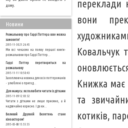
переклади н
дому.
вони прек
Новини
художникам
Розмальовку про Гаррі Поттера вже можна
замовити!
2015-11-30 21:26:45
Ковальчук 
Ми всі чекаємо на появу першої книги-
розмальовки про Гаррі Поттер...
Гаррі Поттер перетвориться на
оновлюється
розмальовку
2015-11-11 10:50:43
Захоплююча новина для всіх поттероманів
Книжка має 
- улюблені о пригод...
Для мамусь: як полюбити читати із дітками
та звичайни
2015-11-09 12:03:32
Читати з дітками не лише приємно, а й
надзвчайно корисно. І до кн...
котиків, пар
Великий Дружній Велетень стане
кіноактором!
2015-05-08 15:55:55