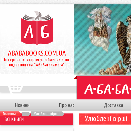
ABABABOOKS.COM.UA
Інтернет-книгарня улюблених книг
видавництва "Абабагаламага"
Новини
Про нас
Доставка
Головна
Улюблені вірші
Улюблені вірші
ВСІ КНИГИ