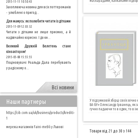
маскарадами, капканами підозрі
2015-11-11 10:50:43
Захоплююча новина для всіх поттероманів
- улюблені о пригод...
Для мамусь: як полюбити читати із дітками
2015-11-09 12:03:32
Читати з дітками не лише приємно, а й
надзвчайно корисно. І до кн...
Великий Дружній Велетень стане
кіноактором!
2015-05-08 15:55:55
Поціновувачі Роальда Дала перебувають
у радісному о...
Всі новини
Наши партнеры
У підсумковій збірці своїх вічн
БА-БУ» Олександр Ірванець, як з
гучно падаючи то в один, то в і
https://cib.com.ua/uk/business/products/krediti-
1
мережа магазинів Faini-mebli у Львові
Товари від 21 до 30 з 144