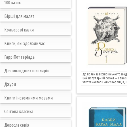
100 казок
Вірші для малят
Кольорові казки
Книги, які здолали час
ГарріПоттеріада
Для молодших школярів
До появи шекспірівської трагед
цей популярний сюжет — одна з п
закоханої пари юних воронців, що
Джури
Книги іноземними мовами
Світова класика
Доросла серія