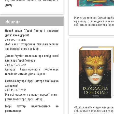
дому.
Маленьке мишеня Сильвестр було
Новини
сіру мишу. Одного дня, почувши
собі з маленького ключика скрипк
Новий тираж "Гаррі Поттер і прокляте
дитя" вже в дорозі!
2016-09-27 18:51:13
Любі наші Поттеромани! Оскільки перший
тираж нової книги про Гарр...
Джоан Роулінг оголосила про вихід нової
книги про Гаррі Поттера
2016-02-15 20:05:55
Авторка беззаперечного улюбленця
мільйонів читачів Джоан Роулін...
Розмальовку про Гаррі Поттера вже можна
замовити!
2015-11-30 21:26:45
Ми всі чекаємо на появу першої книги-
розмальовки про Гаррі Поттер...
Гаррі Поттер перетвориться на
«Володарка Понтиди» – це уніка
розмальовку
лабіринтами королівських двор