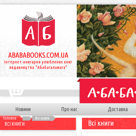
ABABABOOKS.COM.UA
Інтернет-книгарня улюблених книг
видавництва "Абабагаламага"
Новини
Про нас
Доставка
Головна
Всі книги
Всі книги
ВСІ КНИГИ