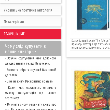
Українська поетична антологія
Поза серіями
ТВОРЦІ КНИГ
Казки барда Бідла («The Tales o
про Гаррі Поттера. Це п’ять абс
Чому слід купувати в
викликає то захоплення, то сміх, 
нашій книгарні?
- Зручне сортування книг допоможе
швидко знайти те, що Ви шукали.
- Зможете обрати зручний Вам спосіб
доставки.
- Ціни на книги Вас приємно вразять.
- Кожен має можливість отримати
фахову консультацію від нашого
персоналу.
- Ви маєте змогу отримати книгу про
яку Ви давно мріяли не виходячи з