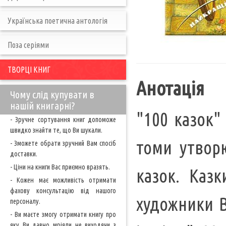
Українська поетична антологія
Поза серіями
ТВОРЦІ КНИГ
Анотація
Чому слід купувати в
нашій книгарні?
"100 казок"
- Зручне сортування книг допоможе
швидко знайти те, що Ви шукали.
томи утвор
- Зможете обрати зручний Вам спосіб
доставки.
- Ціни на книги Вас приємно вразять.
казок. Каз
- Кожен має можливість отримати
фахову консультацію від нашого
художники В
персоналу.
- Ви маєте змогу отримати книгу про
яку Ви давно мріяли не виходячи з