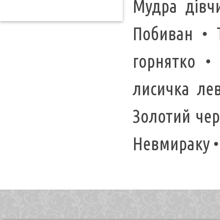
Мудра дівчи
Побиван • 
горнятко •
лисичка лев
Золотий чер
Невмираку •