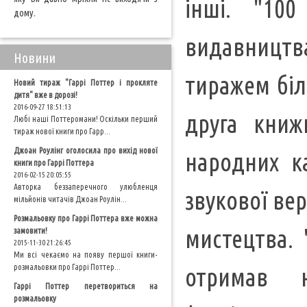
інші. "10
дому.
видавництв
Новини
тиражем біл
Новий тираж "Гаррі Поттер і прокляте
дитя" вже в дорозі!
2016-09-27 18:51:13
друга книж
Любі наші Поттеромани! Оскільки перший
тираж нової книги про Гарр...
Джоан Роулінг оголосила про вихід нової
народних к
книги про Гаррі Поттера
2016-02-15 20:05:55
Авторка беззаперечного улюбленця
звукової вер
мільйонів читачів Джоан Роулін...
Розмальовку про Гаррі Поттера вже можна
мистецтва. 
замовити!
2015-11-30 21:26:45
Ми всі чекаємо на появу першої книги-
розмальовки про Гаррі Поттер...
отримав 
Гаррі Поттер перетвориться на
розмальовку