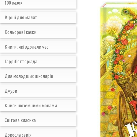
100 казок
Вірші для малят
Кольорові казки
Книги, які здолали час
ГарріПоттеріада
Для молодших школярів
Джури
Книги іноземними мовами
Світова класика
Доросла серія