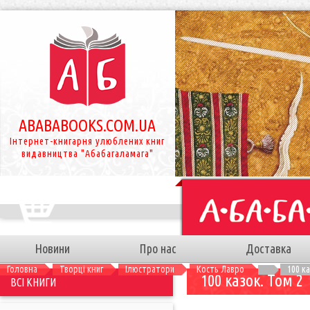
ABABABOOKS.COM.UA
Інтернет-книгарня улюблених книг
видавництва "Абабагаламага"
Новини
Про нас
Доставка
Головна
Творці книг
Ілюстратори
Кость Лавро
100 ка
100 казок. Том 2
ВСІ КНИГИ