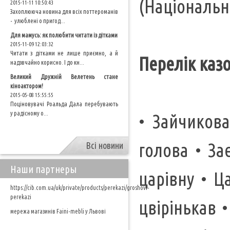
(Національн
2015-11-11 10:50:43
Захоплююча новина для всіх поттероманів
- улюблені о пригод...
Для мамусь: як полюбити читати із дітками
2015-11-09 12:03:32
Читати з дітками не лише приємно, а й
Перелік казо
надзвчайно корисно. І до кн...
Великий Дружній Велетень стане
кіноактором!
2015-05-08 15:55:55
Поціновувачі Роальда Дала перебувають
у радісному о...
• Зайчикова
голова • За
Всі новини
Наши партнеры
царівну • Ц
https://cib.com.ua/uk/private/products/perekazi/groshovi-
perekazi
цвірінькав 
мережа магазинів Faini-mebli у Львові