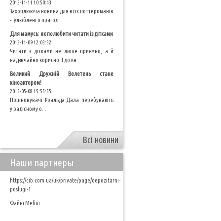
2015-11-11 10:50:43
Захоплююча новина для всіх поттероманів
- улюблені о пригод...
Для мамусь: як полюбити читати із дітками
2015-11-09 12:03:32
Читати з дітками не лише приємно, а й
надзвчайно корисно. І до кн...
Великий Дружній Велетень стане
кіноактором!
2015-05-08 15:55:55
Поціновувачі Роальда Дала перебувають
у радісному о...
Всі новини
Наши партнеры
https://cib.com.ua/uk/private/page/depozitarni-
poslugi-1
Файні Меблі