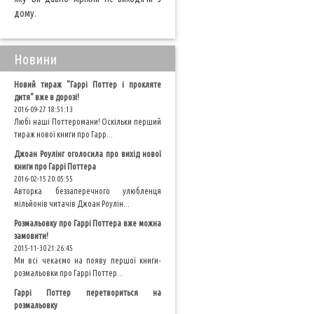
дому.
Новини
Новий тираж "Гаррі Поттер і прокляте
дитя" вже в дорозі!
2016-09-27 18:51:13
Любі наші Поттеромани! Оскільки перший
тираж нової книги про Гарр...
Джоан Роулінг оголосила про вихід нової
книги про Гаррі Поттера
2016-02-15 20:05:55
Авторка беззаперечного улюбленця
мільйонів читачів Джоан Роулін...
Розмальовку про Гаррі Поттера вже можна
замовити!
2015-11-30 21:26:45
Ми всі чекаємо на появу першої книги-
розмальовки про Гаррі Поттер...
Гаррі Поттер перетвориться на
розмальовку