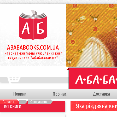
ABABABOOKS.COM.UA
Інтернет-книгарня улюблених книг
видавництва "Абабагаламага"
Новини
Про нас
Доставка
Головна
Опитування
Яка різдвяна к
ВСІ КНИГИ