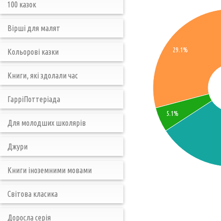
100 казок
Вірші для малят
29.1%
Кольорові казки
Книги, які здолали час
ГарріПоттеріада
5.1%
Для молодших школярів
Джури
Книги іноземними мовами
Світова класика
Доросла серія