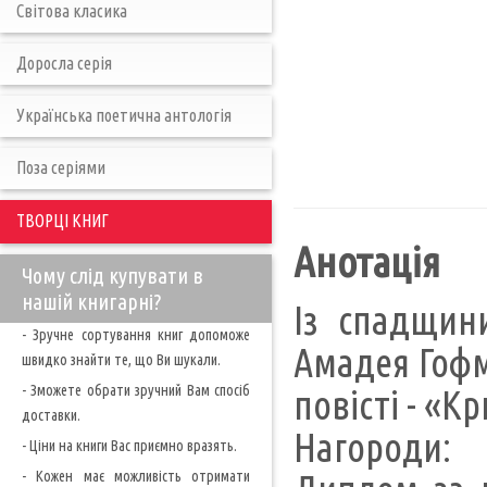
Світова класика
Доросла серія
Українська поетична антологія
Поза серіями
ТВОРЦІ КНИГ
Анотація
Чому слід купувати в
нашій книгарні?
Із спадщин
- Зручне сортування книг допоможе
Амадея Гофм
швидко знайти те, що Ви шукали.
- Зможете обрати зручний Вам спосіб
повісті - «К
доставки.
Нагороди:
- Ціни на книги Вас приємно вразять.
- Кожен має можливість отримати