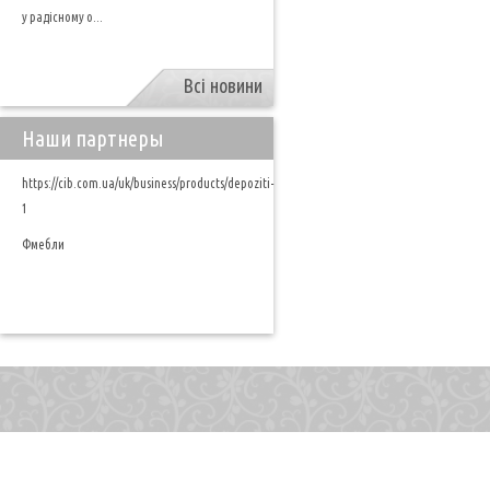
у радісному о...
Всі новини
Наши партнеры
https://cib.com.ua/uk/business/products/depoziti-
1
Фмебли