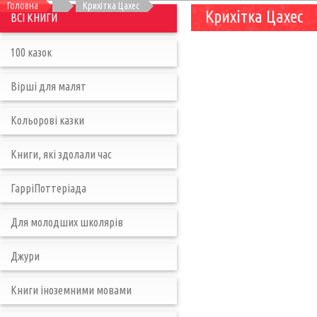
Головна
Крихітка Цахес
Крихітка Цахес
ВСІ КНИГИ
100 казок
Вірші для малят
Кольорові казки
Книги, які здолали час
ГарріПоттеріада
Для молодших школярів
Джури
Книги іноземними мовами