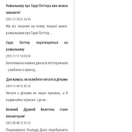
Розмальовку про Гаррі Поттера вже можна
замовити!
2015-11-30 21:26:45
Ми всі чекаємо на появу першої книги-
розмальовки про Гаррі Поттер...
Гаррі Поттер перетвориться на
розмальовку
2015-11-11 10:50:43
Захоплююча новина для всіх поттероманів
- улюблені о пригод...
Для мамусь: як полюбити читати із дітками
2015-11-09 12:03:32
Читати з дітками не лише приємно, а й
надзвчайно корисно. І до кн...
Великий Дружній Велетень стане
кіноактором!
2015-05-08 15:55:55
Поціновувачі Роальда Дала перебувають