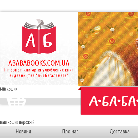
ABABABOOKS.COM.UA
Інтернет-книгарня улюблених книг
видавництва "Абабагаламага"
Мій кошик
Ваш кошик порожній.
Новини
Про нас
Доставка