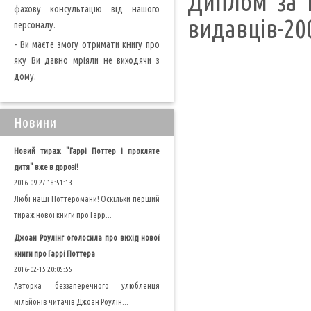
Диплом за 
фахову консультацію від нашого
видавців-20
персоналу.
- Ви маєте змогу отримати книгу про
яку Ви давно мріяли не виходячи з
дому.
Новини
Новий тираж "Гаррі Поттер і прокляте
дитя" вже в дорозі!
2016-09-27 18:51:13
Любі наші Поттеромани! Оскільки перший
тираж нової книги про Гарр...
Джоан Роулінг оголосила про вихід нової
книги про Гаррі Поттера
2016-02-15 20:05:55
Авторка беззаперечного улюбленця
мільйонів читачів Джоан Роулін...