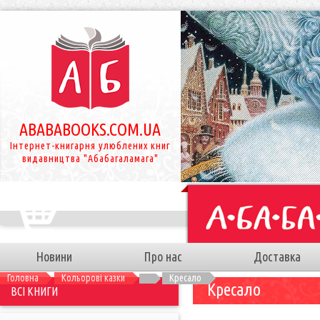
ABABABOOKS.COM.UA
Інтернет-книгарня улюблених книг
видавництва "Абабагаламага"
Новини
Про нас
Доставка
Головна
Кольорові казки
Кресало
Кресало
ВСІ КНИГИ