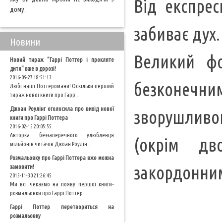
Від експрес
дому.
забиває дух.
Новини
Великий фо
Новий тираж "Гаррі Поттер і прокляте
дитя" вже в дорозі!
2016-09-27 18:51:13
безконечн
Любі наші Поттеромани! Оскільки перший
тираж нової книги про Гарр...
Джоан Роулінг оголосила про вихід нової
зворушливо
книги про Гаррі Поттера
2016-02-15 20:05:55
Авторка беззаперечного улюбленця
(окрім дв
мільйонів читачів Джоан Роулін...
Розмальовку про Гаррі Поттера вже можна
закордонним
замовити!
2015-11-30 21:26:45
Ми всі чекаємо на появу першої книги-
розмальовки про Гаррі Поттер...
Гаррі Поттер перетвориться на
розмальовку