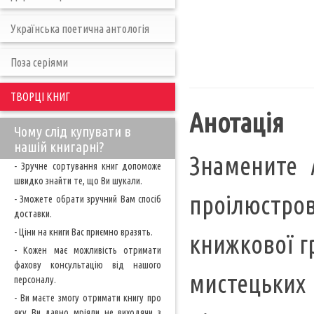
Українська поетична антологія
Поза серіями
ТВОРЦІ КНИГ
Анотація
Чому слід купувати в
нашій книгарні?
Знамените 
- Зручне сортування книг допоможе
швидко знайти те, що Ви шукали.
проілюстр
- Зможете обрати зручний Вам спосіб
доставки.
- Ціни на книги Вас приємно вразять.
книжкової 
- Кожен має можливість отримати
фахову консультацію від нашого
мистецьких 
персоналу.
- Ви маєте змогу отримати книгу про
яку Ви давно мріяли не виходячи з