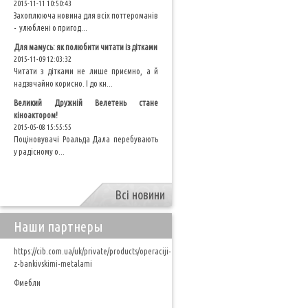
2015-11-11 10:50:43
Захоплююча новина для всіх поттероманів
- улюблені о пригод...
Для мамусь: як полюбити читати із дітками
2015-11-09 12:03:32
Читати з дітками не лише приємно, а й
надзвчайно корисно. І до кн...
Великий Дружній Велетень стане
кіноактором!
2015-05-08 15:55:55
Поціновувачі Роальда Дала перебувають
у радісному о...
Всі новини
Наши партнеры
https://cib.com.ua/uk/private/products/operaciji-
z-bankivskimi-metalami
Фмебли