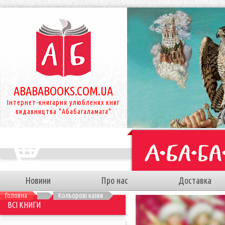
ABABABOOKS.COM.UA
Інтернет-книгарня улюблених книг
видавництва "Абабагаламага"
Новини
Про нас
Доставка
Головна
Кольорові казки
ВСІ КНИГИ