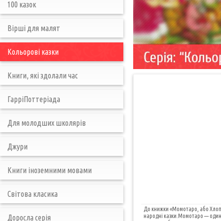
100 казок
Вірші для малят
Кольорові казки
Книги, які здолали час
ГарріПоттеріада
Для молодших школярів
Джури
Книги іноземними мовами
Світова класика
До книжки «Момотаро, або Хлоп
народні казки.Момотаро — один 
Доросла серія