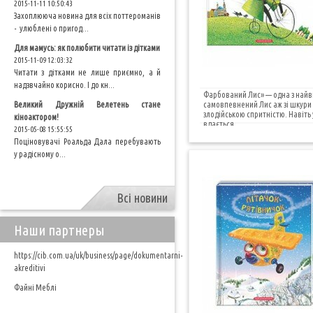
2015-11-11 10:50:43
Захоплююча новина для всіх поттероманів
- улюблені о пригод...
Для мамусь: як полюбити читати із дітками
2015-11-09 12:03:32
Читати з дітками не лише приємно, а й
надзвчайно корисно. І до кн...
Фарбований Лис» — одна з найві
Великий Дружній Велетень стане
самовпевнений Лис аж зі шкури
злодійською спритністю. Навіть
кіноактором!
вдається...
2015-05-08 15:55:55
Поціновувачі Роальда Дала перебувають
у радісному о...
Всі новини
Наши партнеры
https://cib.com.ua/uk/business/page/dokumentarni-
akreditivi
Файні Меблі