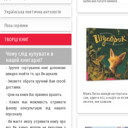
написано багато книжок ...
Українська поетична антологія
Поза серіями
ТВОРЦІ КНИГ
Чому слід купувати в
нашій книгарні?
- Зручне сортування книг допоможе
швидко знайти те, що Ви шукали.
- Зможете обрати зручний Вам спосіб
доставки.
Мама Лиска завжди застерігала 
- Ціни на книги Вас приємно вразять.
сам, адже в лісі, а надто за лісо
- Кожен має можливість отримати
лисеня, яке назвали ...
фахову консультацію від нашого
персоналу.
- Ви маєте змогу отримати книгу про
яку Ви давно мріяли не виходячи з