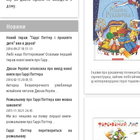
дому.
Новини
Новий тираж "Гаррі Поттер і прокляте
дитя" вже в дорозі!
2016-09-27 18:51:13
Любі наші Поттеромани! Оскільки перший
тираж нової книги про Гарр...
Джоан Роулінг оголосила про вихід нової
З казки про рукавичку починає
книги про Гаррі Поттера
скрекотушка, зайчик-побігайчик
2016-02-15 20:05:55
ці неперевершені герої тішили 
Авторка беззаперечного улюбленця
мільйонів читачів Джоан Роулін...
Розмальовку про Гаррі Поттера вже можна
замовити!
2015-11-30 21:26:45
Ми всі чекаємо на появу першої книги-
розмальовки про Гаррі Поттер...
Гаррі Поттер перетвориться на
розмальовку