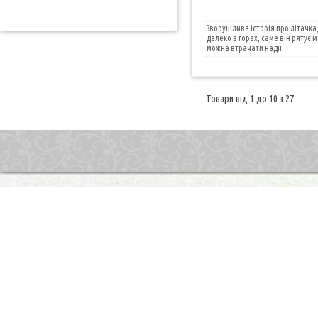
Зворушлива історія про літачка, 
далеко в горах, саме він рятує 
можна втрачати надії...
Товари від 1 до 10 з 27