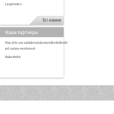
у радісному о...
Всі новини
Наши партнеры
https://cib.com.ua/uk/private/products/krediti/kredit-
pid-zastavu-neruhomosti
Файні Меблі