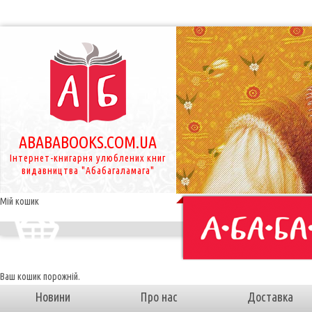
ABABABOOKS.COM.UA
Інтернет-книгарня улюблених книг
видавництва "Абабагаламага"
Мій кошик
Ваш кошик порожній.
Новини
Про нас
Доставка