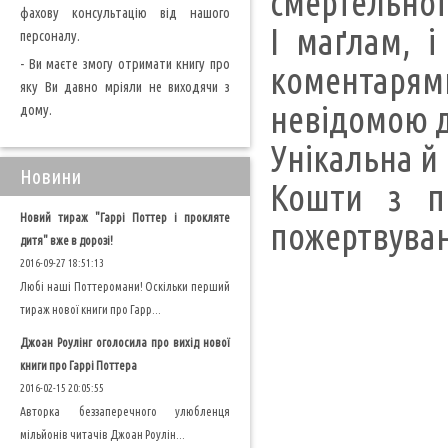
смертельної 
фахову консультацію від нашого
І маґлам, 
персоналу.
- Ви маєте змогу отримати книгу про
коментаря
яку Ви давно мріяли не виходячи з
невідомою д
дому.
Унікальна й 
Новини
Кошти з п
Новий тираж "Гаррі Поттер і прокляте
пожертвуван
дитя" вже в дорозі!
2016-09-27 18:51:13
Любі наші Поттеромани! Оскільки перший
тираж нової книги про Гарр...
Джоан Роулінг оголосила про вихід нової
книги про Гаррі Поттера
2016-02-15 20:05:55
Авторка беззаперечного улюбленця
мільйонів читачів Джоан Роулін...