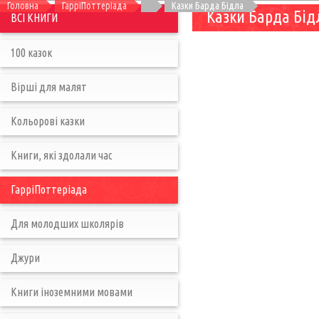
Головна
ГарріПоттеріада
Казки Барда Бідла
Казки Барда Бід
ВСІ КНИГИ
100 казок
Вірші для малят
Кольорові казки
Книги, які здолали час
ГарріПоттеріада
Для молодших школярів
Джури
Книги іноземними мовами