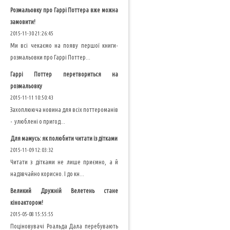
Розмальовку про Гаррі Поттера вже можна
замовити!
2015-11-30 21:26:45
Ми всі чекаємо на появу першої книги-
розмальовки про Гаррі Поттер...
Гаррі Поттер перетвориться на
розмальовку
2015-11-11 10:50:43
Захоплююча новина для всіх поттероманів
- улюблені о пригод...
Для мамусь: як полюбити читати із дітками
2015-11-09 12:03:32
Читати з дітками не лише приємно, а й
надзвчайно корисно. І до кн...
Великий Дружній Велетень стане
кіноактором!
2015-05-08 15:55:55
Поціновувачі Роальда Дала перебувають