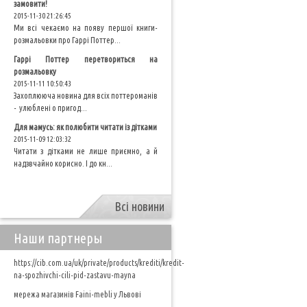
замовити!
2015-11-30 21:26:45
Ми всі чекаємо на появу першої книги-
розмальовки про Гаррі Поттер...
Гаррі Поттер перетвориться на
розмальовку
2015-11-11 10:50:43
Захоплююча новина для всіх поттероманів
- улюблені о пригод...
Для мамусь: як полюбити читати із дітками
2015-11-09 12:03:32
Читати з дітками не лише приємно, а й
надзвчайно корисно. І до кн...
Всі новини
Наши партнеры
https://cib.com.ua/uk/private/products/krediti/kredit-
na-spozhivchi-cili-pid-zastavu-mayna
мережа магазинів Faini-mebli у Львові