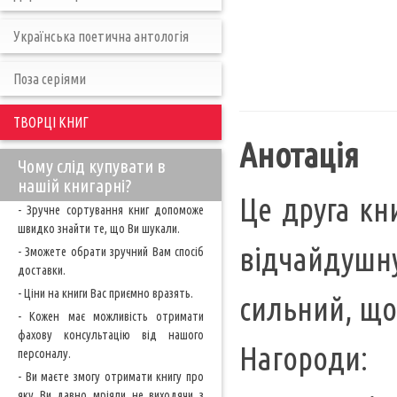
Українська поетична антологія
Поза серіями
ТВОРЦІ КНИГ
Анотація
Чому слід купувати в
нашій книгарні?
Це друга кн
- Зручне сортування книг допоможе
швидко знайти те, що Ви шукали.
відчайдушну
- Зможете обрати зручний Вам спосіб
доставки.
- Ціни на книги Вас приємно вразять.
сильний, що 
- Кожен має можливість отримати
фахову консультацію від нашого
Нагороди:
персоналу.
- Ви маєте змогу отримати книгу про
яку Ви давно мріяли не виходячи з