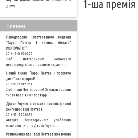
1-ша премія
дому.
Новини
Передпродаж ілюстрованого видання
"Гаррі Поттер і таємна кімната"
РОЗПОЧАТО!"
2016-12-06 09:09:29
Любі поттеромани! Розпочався
передпродаж ілюстрованого видання ...
Новий тираж "Гаррі Поттер і прокляте
дитя" вже в дорозі!
2016-09-27 18:51:13
Любі наші Поттеромани! Оскільки перший
тираж нової книги про Гарр...
Джоан Роулінг оголосила про вихід нової
книги про Гаррі Поттера
2016-02-15 20:05:55
Авторка беззаперечного улюбленця
мільйонів читачів Джоан Роулін...
Розмальовку про Гаррі Поттера вже можна