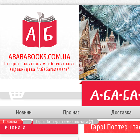
ABABABOOKS.COM.UA
Інтернет-книгарня улюблених книг
видавництва "Абабагаламага"
Новини
Про нас
Доставка
Головна
Гаррі Поттер і таємна кімната (2)
Гаррі Поттер і т
ВСІ КНИГИ