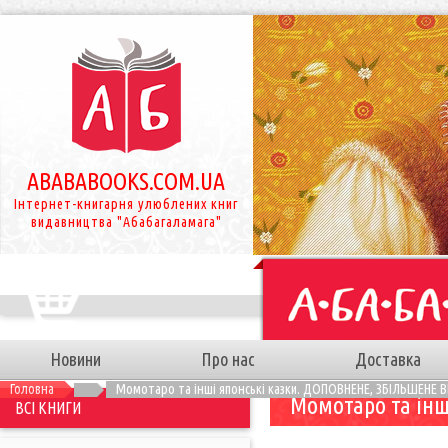
ABABABOOKS.COM.UA
Інтернет-книгарня улюблених книг
видавництва "Абабагаламага"
Новини
Про нас
Доставка
Головна
Момотаро та інші японські казки. ДОПОВНЕНЕ, ЗБІЛЬШЕНЕ
Момотаро та ін
ВСІ КНИГИ