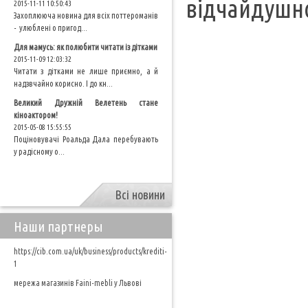
відчайдушно
2015-11-11 10:50:43
Захоплююча новина для всіх поттероманів
- улюблені о пригод...
Для мамусь: як полюбити читати із дітками
2015-11-09 12:03:32
Читати з дітками не лише приємно, а й
надзвчайно корисно. І до кн...
Великий Дружній Велетень стане
кіноактором!
2015-05-08 15:55:55
Поціновувачі Роальда Дала перебувають
у радісному о...
Всі новини
Наши партнеры
https://cib.com.ua/uk/business/products/krediti-
1
мережа магазинів Faini-mebli у Львові