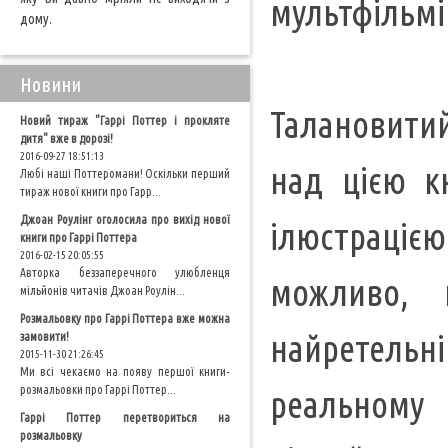
мультфільмі
дому.
Новини
Талановитий
Новий тираж "Гаррі Поттер і прокляте
дитя" вже в дорозі!
2016-09-27 18:51:13
над цією к
Любі наші Поттеромани! Оскільки перший
тираж нової книги про Гарр...
Джоан Роулінг оголосила про вихід нової
ілюстраціє
книги про Гаррі Поттера
2016-02-15 20:05:55
Авторка беззаперечного улюбленця
можливо, 
мільйонів читачів Джоан Роулін...
Розмальовку про Гаррі Поттера вже можна
найретельні
замовити!
2015-11-30 21:26:45
Ми всі чекаємо на появу першої книги-
розмальовки про Гаррі Поттер...
реальному
Гаррі Поттер перетвориться на
розмальовку