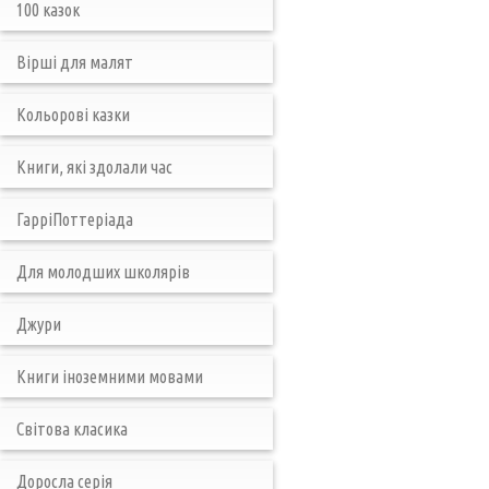
100 казок
Вірші для малят
Кольорові казки
Книги, які здолали час
ГарріПоттеріада
Для молодших школярів
Джури
Книги іноземними мовами
Світова класика
Доросла серія