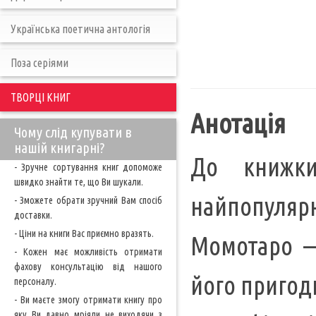
Українська поетична антологія
Поза серіями
ТВОРЦІ КНИГ
Анотація
Чому слід купувати в
нашій книгарні?
До книжки
- Зручне сортування книг допоможе
швидко знайти те, що Ви шукали.
найпопулярн
- Зможете обрати зручний Вам спосіб
доставки.
- Ціни на книги Вас приємно вразять.
Момотаро —
- Кожен має можливість отримати
фахову консультацію від нашого
його пригод
персоналу.
- Ви маєте змогу отримати книгу про
яку Ви давно мріяли не виходячи з