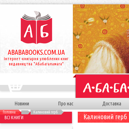
ABABABOOKS.COM.UA
Інтернет-книгарня улюблених книг
видавництва "Абабагаламага"
Новини
Про нас
Доставка
Головна
Калиновий герб
Калиновий герб
ВСІ КНИГИ