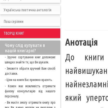
Українська поетична антологія
Поза серіями
ТВОРЦІ КНИГ
Анотація
Чому слід купувати в
нашій книгарні?
До книги
- Зручне сортування книг допоможе
швидко знайти те, що Ви шукали.
найвишука
- Зможете обрати зручний Вам спосіб
доставки.
- Ціни на книги Вас приємно вразять.
найнезламні
- Кожен має можливість отримати
фахову консультацію від нашого
який уперт
персоналу.
- Ви маєте змогу отримати книгу про
яку Ви давно мріяли не виходячи з