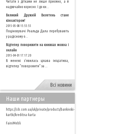
Читати з дітками не лише приємно, а й
надзвчайно корисно. І до кн...
Великий Дружній Велетень стане
кіноактором!
2015-05-08 15:55:55
Поціновувачі Роальда Дала перебувають
у радісному о...
Відтепер поворижити на книжках можна і
онлайн
2015-04-01 17:17:20
В менежі з'явилась цікава ініціатива,
відтепер "поворожити" за ...
Всі новини
Наши партнеры
https://cib.com.ua/uk/private/products/bankivski-
kartki/kreditna-karta
FainiMebli