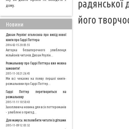
радянської д
дому.
його творчос
Новини
Джоан Роулінг оголосила про вихід нової
книги про Гаррі Поттера
2016-02-15 20:05:55
Авторка беззаперечного улюбленця
мільйонів читачів Джоан Роулін...
Розмальовку про Гаррі Поттера вже можна
замовити!
2015-11-30 21:26:45
Ми всі чекаємо на появу першої книги-
розмальовки про Гаррі Поттер...
Гаррі Поттер перетвориться на
розмальовку
2015-11-11 10:50:43
Захоплююча новина для всіх поттероманів
- улюблені о пригод...
Для мамусь: як полюбити читати із дітками
2015-11-09 12:03:32