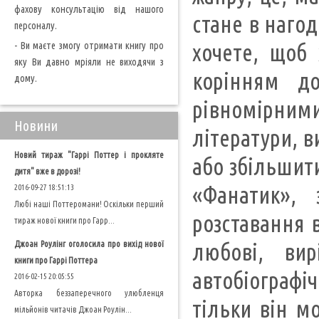
фахову консультацію від нашого
стане в нагод
персоналу.
- Ви маєте змогу отримати книгу про
хочете, щоб 
яку Ви давно мріяли не виходячи з
корінням д
дому.
рівномірним
Новини
літератури, в
Новий тираж "Гаррі Поттер і прокляте
або збільшит
дитя" вже в дорозі!
«Фанатик»,
2016-09-27 18:51:13
Любі наші Поттеромани! Оскільки перший
розставання 
тираж нової книги про Гарр...
Джоан Роулінг оголосила про вихід нової
любові, вир
книги про Гаррі Поттера
автобіографіч
2016-02-15 20:05:55
Авторка беззаперечного улюбленця
тільки він м
мільйонів читачів Джоан Роулін...