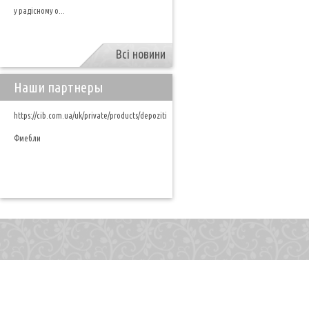
у радісному о...
Всі новини
Наши партнеры
https://cib.com.ua/uk/private/products/depoziti
Фмебли