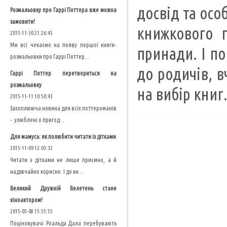
досвід та осо
Розмальовку про Гаррі Поттера вже можна
замовити!
книжкового п
2015-11-30 21:26:45
Ми всі чекаємо на появу першої книги-
принади. І п
розмальовки про Гаррі Поттер...
до родичів, в
Гаррі Поттер перетвориться на
розмальовку
на вибір книг
2015-11-11 10:50:43
Захоплююча новина для всіх поттероманів
- улюблені о пригод...
Для мамусь: як полюбити читати із дітками
2015-11-09 12:03:32
Читати з дітками не лише приємно, а й
надзвчайно корисно. І до кн...
Великий Дружній Велетень стане
кіноактором!
2015-05-08 15:55:55
Поціновувачі Роальда Дала перебувають