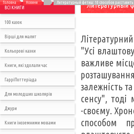
Головна
Новини
Литературный фетиш: 10 способов расставить 
Литературный фе
ВСІ КНИГИ
100 казок
Літературний
Вірші для малят
"Усі влаштов
Кольорові казки
важливе місц
Книги, які здолали час
розташування
ГарріПоттеріада
залежність та
Для молодших школярів
сенсу", тоді
-своєму. Хрон
Джури
способом п
Книги іноземними мовами