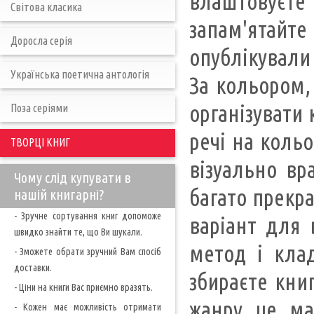
влаштовуєт
Світова класика
запам'ятайт
Доросла серія
опублікували 
Українська поетична антологія
За кольором,
організувати
Поза серіями
речі на кольо
ТВОРЦІ КНИГ
візуально вр
Чому слід купувати в
багато прекра
нашій книгарні?
- Зручне сортування книг допоможе
варіант для 
швидко знайти те, що Ви шукали.
метод і кла
- Зможете обрати зручний Вам спосіб
доставки.
збираєте кни
- Ціни на книги Вас приємно вразять.
жанру, це, м
- Кожен має можливість отримати