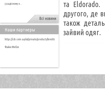
та Eldorado.
у радісному о...
другого, де 
Всі новини
також детал
Наши партнеры
зайвий одяг.
https://cib.com.ua/uk/private/products/krediti
Файні Меблі