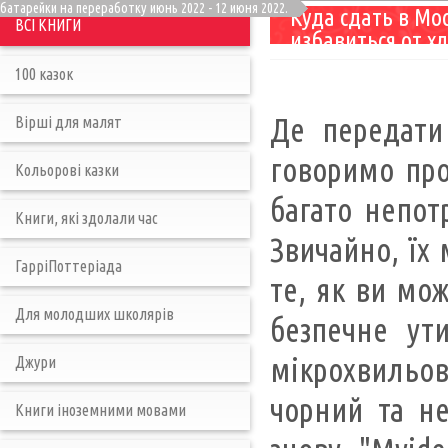
батарейки на переработку июнь 2022 - 12 июня 2022.
Куда сдать в Мо
ВСІ КНИГИ
избавиться от х
100 казок
Де передати
Вірші для малят
говоримо про
Кольорові казки
багато непот
Книги, які здолали час
Звичайно, їх
ГарріПоттеріада
те, як ви мож
Для молодших школярів
безпечне ути
мікрохвильову
Джури
чорний та н
Книги іноземними мовами