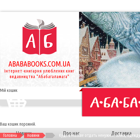
ABABABOOKS.COM.UA
Інтернет-книгарня улюблених книг
видавництва "Абабагаламага"
Мій кошик
Ваш кошик порожній.
Новини
Про нас
Доставка
Головна
Новини
Куда в Москве отдать ненужные книги, одежду 