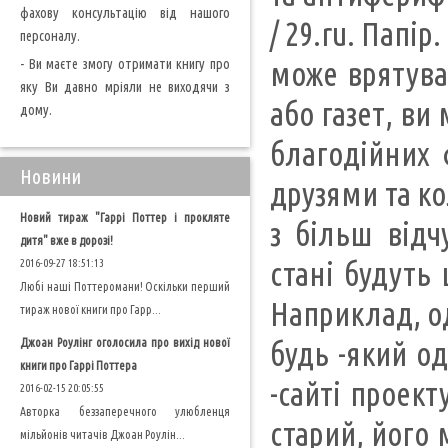
фахову консультацію від нашого
/ 29.ru. Папі
персоналу.
- Ви маєте змогу отримати книгу про
може врятува
яку Ви давно мріяли не виходячи з
або газет, ви
дому.
благодійних 
Новини
друзями та ко
Новий тираж "Гаррі Поттер і прокляте
з більш відч
дитя" вже в дорозі!
стані будуть
2016-09-27 18:51:13
Любі наші Поттеромани! Оскільки перший
Наприклад, од
тираж нової книги про Гарр...
Джоан Роулінг оголосила про вихід нової
будь -який од
книги про Гаррі Поттера
-сайті проек
2016-02-15 20:05:55
Авторка беззаперечного улюбленця
старий, його 
мільйонів читачів Джоан Роулін...