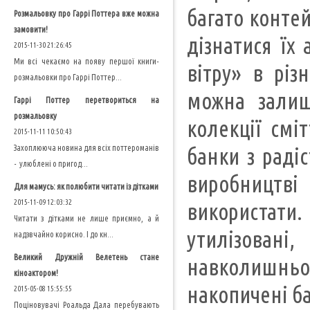
багато контей
Розмальовку про Гаррі Поттера вже можна
замовити!
дізнатися їх
2015-11-30 21:26:45
Ми всі чекаємо на появу першої книги-
вітру» в різ
розмальовки про Гаррі Поттер...
можна залиш
Гаррі Поттер перетвориться на
розмальовку
колекції смі
2015-11-11 10:50:43
Захоплююча новина для всіх поттероманів
банки з раді
- улюблені о пригод...
виробництві
Для мамусь: як полюбити читати із дітками
2015-11-09 12:03:32
використати.
Читати з дітками не лише приємно, а й
утилізован
надзвчайно корисно. І до кн...
Великий Дружній Велетень стане
навколишньом
кіноактором!
накопичені ба
2015-05-08 15:55:55
Поціновувачі Роальда Дала перебувають