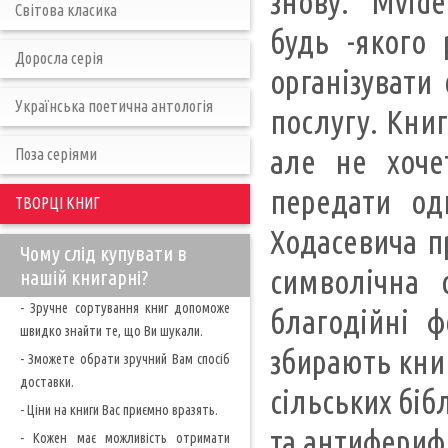
знову. "Mvide
Світова класика
будь -якого 
Доросла серія
організувати
Українська поетична антологія
послугу. Книг
але не хоче
Поза серіями
передати од
ТВОРЦІ КНИГ
Ходасевича пр
Чому слід купувати в
символічна 
нашій книгарні?
- Зручне сортування книг допоможе
благодійні 
швидко знайти те, що Ви шукали.
збирають книг
- Зможете обрати зручний Вам спосіб
доставки.
сільських біб
- Ціни на книги Вас приємно вразять.
та антифериф 
- Кожен має можливість отримати