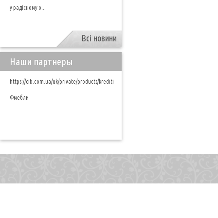
у радісному о...
Всі новини
Наши партнеры
https://cib.com.ua/uk/private/products/krediti
Фмебли