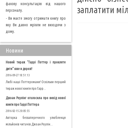
фахову консультацію від нашого
заплатити міл
персоналу.
- Ви маєте змогу отримати книгу про
яку Ви давно мріяли не виходячи з
дому.
Новини
Новий тираж "Гаррі Поттер і прокляте
дитя" вже в дорозі!
2016-09-27 18:51:13
Любі наші Поттеромани! Оскільки перший
тираж нової книги про Гарр...
Джоан Роулінг оголосила про вихід нової
книги про Гаррі Поттера
2016-02-15 20:05:55
Авторка беззаперечного улюбленця
мільйонів читачів Джоан Роулін...