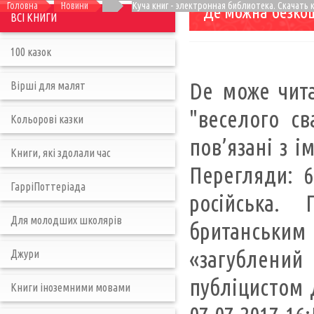
Головна
Новини
Куча книг - электронная библиотека. Скачать 
Де можна безко
ВСІ КНИГИ
100 казок
De може чита
Вірші для малят
"веселого св
Кольорові казки
пов’язані з і
Книги, які здолали час
Перегляди: 6
ГарріПоттеріада
російська.
Для молодших школярів
британськи
«загублений
Джури
публіцистом 
Книги іноземними мовами