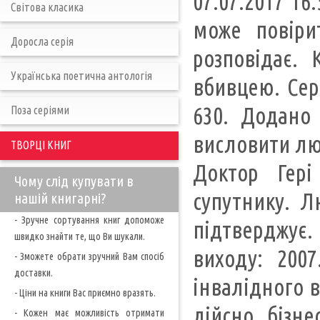
07.07.2017 16
Світова класика
може повіри
Доросла серія
розповідає. 
Українська поетична антологія
вбивцею. Сер
630. Додано 
Поза серіями
висловити лю
ТВОРЦІ КНИГ
Доктор Гер
Чому слід купувати в
супутнику. Л
нашій книгарні?
- Зручне сортування книг допоможе
підтверджує. 
швидко знайти те, що Ви шукали.
виходу: 200
- Зможете обрати зручний Вам спосіб
доставки.
інвалідного в
- Ціни на книги Вас приємно вразять.
дійсно бізне
- Кожен має можливість отримати