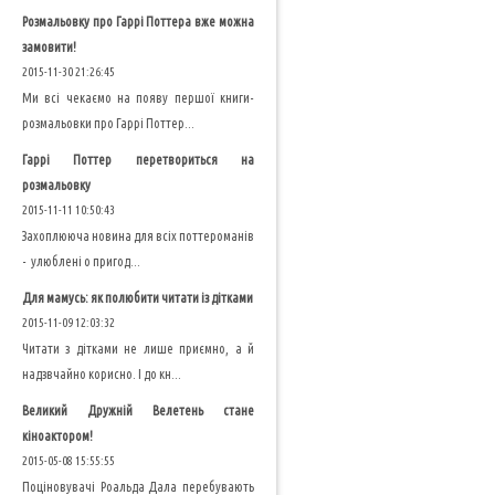
Розмальовку про Гаррі Поттера вже можна
замовити!
2015-11-30 21:26:45
Ми всі чекаємо на появу першої книги-
розмальовки про Гаррі Поттер...
Гаррі Поттер перетвориться на
розмальовку
2015-11-11 10:50:43
Захоплююча новина для всіх поттероманів
- улюблені о пригод...
Для мамусь: як полюбити читати із дітками
2015-11-09 12:03:32
Читати з дітками не лише приємно, а й
надзвчайно корисно. І до кн...
Великий Дружній Велетень стане
кіноактором!
2015-05-08 15:55:55
Поціновувачі Роальда Дала перебувають