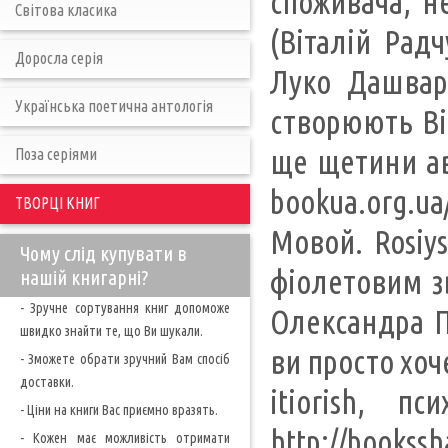
споживача, н
Світова класика
(Віталій Рад
Доросла серія
Луко Дашвар,
Українська поетична антологія
створюють Ві
ще щетини авт
Поза серіями
bookua.org.ua/
ТВОРЦІ КНИГ
Мовой. Rosiys
Чому слід купувати в
фіолетовим зв
нашій книгарні?
- Зручне сортування книг допоможе
Олександра Пу
швидко знайти те, що Ви шукали.
ви просто хоч
- Зможете обрати зручний Вам спосіб
доставки.
itiorish, п
- Ціни на книги Вас приємно вразять.
http://books
- Кожен має можливість отримати