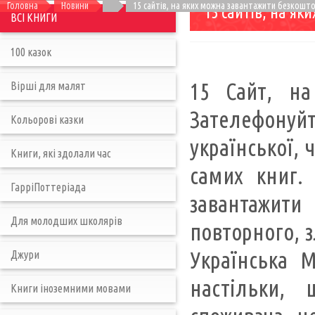
Головна
Новини
15 сайтів, на яких можна завантажити безкошто
15 сайтів, на я
ВСІ КНИГИ
100 казок
15 Сайт, на
Вірші для малят
Зателефонуй
Кольорові казки
української, 
Книги, які здолали час
самих книг.
ГарріПоттеріада
завантажит
Для молодших школярів
повторного, 
Українська M
Джури
настільки, 
Книги іноземними мовами