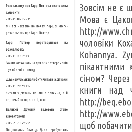
Зовсім не є 
Розмальовку про Гаррі Поттера вже можна
замовити!
Мова є Цакові
2015-11-30 21:26:45
Ми всі чекаємо на появу першої книги-
http://www.c
розмальовки про Гаррі Поттер...
чоловіки Кох
Гаррі Поттер перетвориться на
розмальовку
Kohannya. Zy
2015-11-11 10:50:43
Захоплююча новина для всіх поттероманів
пікантними 
- улюблені о пригод...
сіном? Через
Для мамусь: як полюбити читати із дітками
2015-11-09 12:03:32
книги над ч
Читати з дітками не лише приємно, а й
http://beq.eb
надзвчайно корисно. І до кн...
Великий Дружній Велетень стане
http://www.eb
кіноактором!
щоб побачити 
2015-05-08 15:55:55
Поціновувачі Роальда Дала перебувають