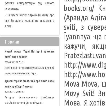
фахову консультацію від нашого
books.org/ К
персоналу.
- Ви маєте змогу отримати книгу про
(Аранда Адіга
яку Ви давно мріяли не виходячи з
svіtі, з сув
дому.
Їyannnya -це 
Новини
кажучи, якщ
Новий тираж "Гаррі Поттер і прокляте
Pratezlastu
дитя" вже в дорозі!
http://www.d
2016-09-27 18:51:13
Любі наші Поттеромани! Оскільки перший
http://www.h
тираж нової книги про Гарр...
Джоан Роулінг оголосила про вихід нової
Mova Mova, що
книги про Гаррі Поттера
Movy Svit! З
2016-02-15 20:05:55
Авторка беззаперечного улюбленця
Мова. Я хотів
мільйонів читачів Джоан Роулін...