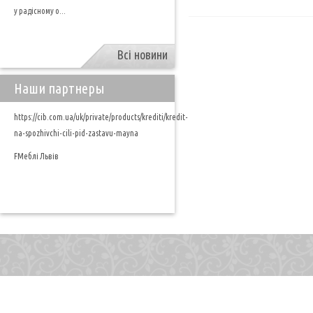
у радісному о...
Всі новини
Наши партнеры
https://cib.com.ua/uk/private/products/krediti/kredit-
na-spozhivchi-cili-pid-zastavu-mayna
FМеблі Львів