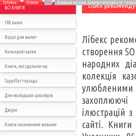
Головна
Новини
Книжный магазин, букинистический и не только
LibeX рекоменду
ВСІ КНИГИ
100 казок
Лібекс рекоме
Вірші для малят
створення SO 
Кольорові казки
народних діа
Книги, які здолали час
колекція каз
ГарріПоттеріада
улюбленими г
Для молодших школярів
захоплюючі
ілюстрацій з
Джури
сайті. Книги
Книги іноземними мовами