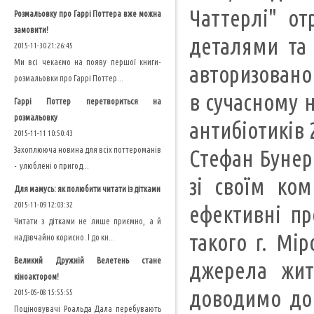
Чаттерлі" от
Розмальовку про Гаррі Поттера вже можна
замовити!
деталями та 
2015-11-30 21:26:45
Ми всі чекаємо на появу першої книги-
авторизованом
розмальовки про Гаррі Поттер...
в сучасному н
Гаррі Поттер перетвориться на
розмальовку
антибіотиків 
2015-11-11 10:50:43
Захоплююча новина для всіх поттероманів
Стефан Бунер
- улюблені о пригод...
зі своїм ко
Для мамусь: як полюбити читати із дітками
2015-11-09 12:03:32
ефективні про
Читати з дітками не лише приємно, а й
такого r. Мі
надзвчайно корисно. І до кн...
Великий Дружній Велетень стане
джерела жит
кіноактором!
доводимо до 
2015-05-08 15:55:55
Поціновувачі Роальда Дала перебувають