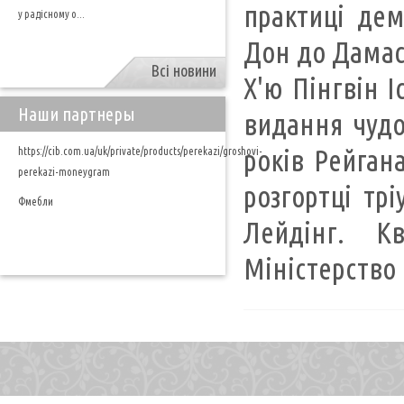
практиці де
у радісному о...
Дон до Дамаск
Всі новини
Х'ю Пінгвін І
Наши партнеры
видання чудов
років Рейган
https://cib.com.ua/uk/private/products/perekazi/groshovi-
perekazi-moneygram
розгортці тр
Фмебли
Лейдінг. К
Міністерство