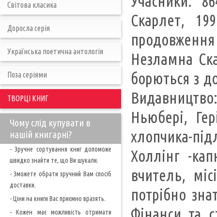
Учасники: 86
Світова класика
Скарлет, 19
Доросла серія
продовження
Українська поетична антологія
Незламна Ска
борються з до
Поза серіями
Видавництво
ТВОРЦІ КНИГ
Ньюбері, Гер
Чому слід купувати в
хлопчика-пі
нашій книгарні?
- Зручне сортування книг допоможе
Холлінг -ка
швидко знайти те, що Ви шукали.
вчитель, міс
- Зможете обрати зручний Вам спосіб
доставки.
потрібно зна
- Ціни на книги Вас приємно вразять.
Фінанси та с
- Кожен має можливість отримати