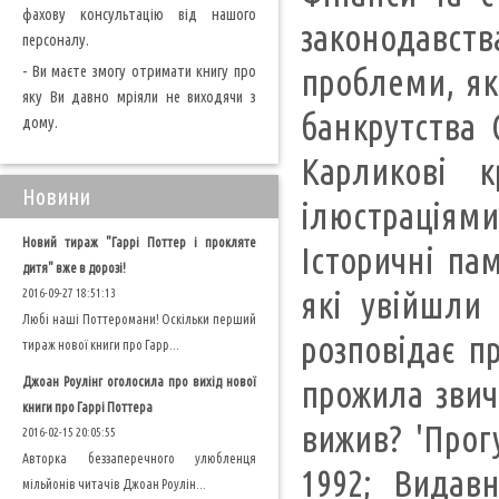
фахову консультацію від нашого
законодавств
персоналу.
- Ви маєте змогу отримати книгу про
проблеми, як
яку Ви давно мріяли не виходячи з
банкрутства 
дому.
Карликові 
Новини
ілюстраціями.
Новий тираж "Гаррі Поттер і прокляте
Історичні пам
дитя" вже в дорозі!
які увійшли 
2016-09-27 18:51:13
Любі наші Поттеромани! Оскільки перший
розповідає пр
тираж нової книги про Гарр...
Джоан Роулінг оголосила про вихід нової
прожила звич
книги про Гаррі Поттера
вижив? 'Прог
2016-02-15 20:05:55
Авторка беззаперечного улюбленця
1992; Видав
мільйонів читачів Джоан Роулін...