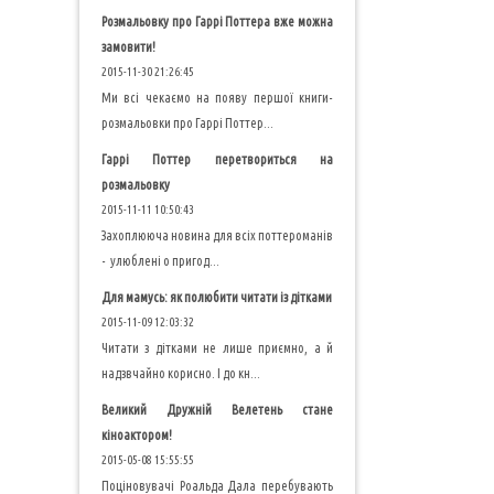
Розмальовку про Гаррі Поттера вже можна
замовити!
2015-11-30 21:26:45
Ми всі чекаємо на появу першої книги-
розмальовки про Гаррі Поттер...
Гаррі Поттер перетвориться на
розмальовку
2015-11-11 10:50:43
Захоплююча новина для всіх поттероманів
- улюблені о пригод...
Для мамусь: як полюбити читати із дітками
2015-11-09 12:03:32
Читати з дітками не лише приємно, а й
надзвчайно корисно. І до кн...
Великий Дружній Велетень стане
кіноактором!
2015-05-08 15:55:55
Поціновувачі Роальда Дала перебувають