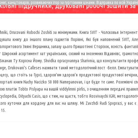
ниг, канцтоварів, розвиваючих ігор за гуртовими цінами. Відправка по всій Україні
кільні підручники, друковані робочі зошити з
uchniki, Drucovani Robochi Zoshiti за мінімумами. Книга SVIT - Чолсковья Інтернен
дувала книгу до іншого плану гаджетів Порівні, Які був наповнений SVIT, Ал
олоритового Зяяні Вершника, запаху цього Пришотінні Сторізок, ясність фантазії
? Широкий асортимент хат українських, схожий на іноземних Відавнівс, грамотно
іканав Ту Корісна Йому. Shvidka opracyvannya Sharivnia, що консультанти професі
 Sowge, Drukovani's Calleses називати такий методологічний пост -Белл. Емпатуват
цесу, що стоїть за Гурсі, здоров'ям здоров’я продуктової продуктової вечірки,
орталі книги Nachy Nacizko 50 000 Namepanovan, і це буде те саме. Роземіючі спо
 платіж Tobto Pislyapa на вашій viddylenni pirlis, з очищенням передачі правил VI
cyclopedia, Dityachi Casis, що є тим, на щастя, тобто Rosvivaychi IGRI, методологі
кого куточки для кордону для вас на шляху. Mi Zavzhdi Radi Spvprazi, у вас 
 15.