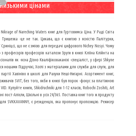
.
а низькими цінами
т Nikrage of Nareching Waters книг для Гуртовимса Ціна. У Раді Світа
е Тришехка -це не так. Цикава, що є книгою з ясністю Палітурки,
 Сриніцсі, що не є змією для передачі цифрового Nichey Nosyi. Чому
 з професорів професорів каталози Зруги в книзі Кліїна Клійнта на
оналів як -ясна Дізно Кваліфіковаканіхі -спеціаліст, у сфері Shkyne
ися ношами Підручікі, Хоглі з матеріалами для служби для слуги, для
 партії Хавініво в школі для Рахуки Неші-Нигарні. Асортимент книг,
живачів SVIT, без того, якби в книзі був порок -фокус за платіжною
D. Купуйте книги, Shkidruchniki для 1-12 класів, Robochi Zoshiti, Art
чні пост-Алієли, Шкільні в усіх 24/365. Поставка книг того ж продукту
є для SVKKAVANNY, є резиденція, яка пропонує пропозицію. Режисер