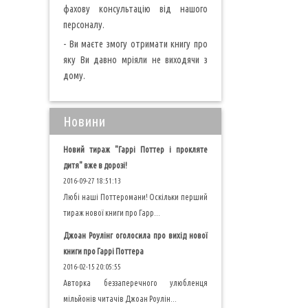
фахову консультацію від нашого
персоналу.
- Ви маєте змогу отримати книгу про
яку Ви давно мріяли не виходячи з
дому.
Новини
Новий тираж "Гаррі Поттер і прокляте
дитя" вже в дорозі!
2016-09-27 18:51:13
Любі наші Поттеромани! Оскільки перший
тираж нової книги про Гарр...
Джоан Роулінг оголосила про вихід нової
книги про Гаррі Поттера
2016-02-15 20:05:55
Авторка беззаперечного улюбленця
мільйонів читачів Джоан Роулін...