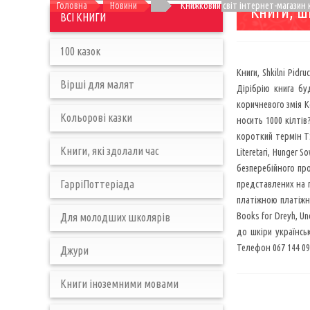
Головна
Новини
Книжковий світ інтернет-магазин к
Книги, ш
ВСІ КНИГИ
100 казок
Книги, Shkilni Pidr
Вірші для малят
Дірібрію книга бу
коричневого змія К
Кольорові казки
носить 1000 кілтів
короткий термін TS
Книги, які здолали час
Literetari, Hunger
безперебійного про
ГарріПоттеріада
представлених на п
платіжною платіжною
Books for Dreyh, Un
Для молодших школярів
до шкіри українсь
Телефон 067 144 09
Джури
Книги іноземними мовами