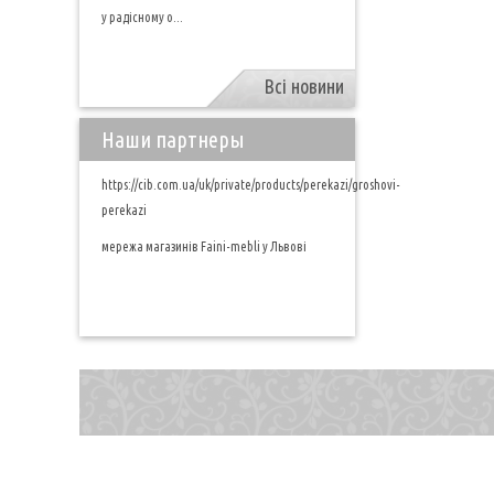
у радісному о...
Всі новини
Наши партнеры
https://cib.com.ua/uk/private/products/perekazi/groshovi-
perekazi
мережа магазинів Faini-mebli у Львові