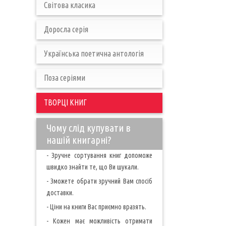
Світова класика
Доросла серія
Українська поетична антологія
Поза серіями
ТВОРЦІ КНИГ
Чому слід купувати в
нашій книгарні?
- Зручне сортування книг допоможе
швидко знайти те, що Ви шукали.
- Зможете обрати зручний Вам спосіб
доставки.
- Ціни на книги Вас приємно вразять.
- Кожен має можливість отримати