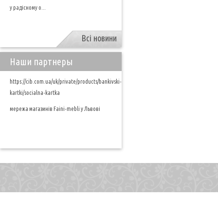
у радісному о...
Всі новини
Наши партнеры
https://cib.com.ua/uk/private/products/bankivski-
kartki/socialna-kartka
мережа магазинів Faini-mebli у Львові