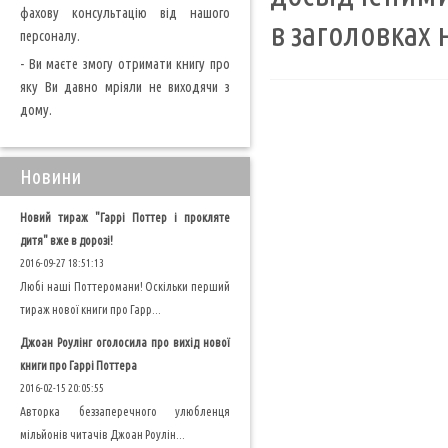
фахову консультацію від нашого
в заголовках 
персоналу.
- Ви маєте змогу отримати книгу про
яку Ви давно мріяли не виходячи з
дому.
Новини
Новий тираж "Гаррі Поттер і прокляте
дитя" вже в дорозі!
2016-09-27 18:51:13
Любі наші Поттеромани! Оскільки перший
тираж нової книги про Гарр...
Джоан Роулінг оголосила про вихід нової
книги про Гаррі Поттера
2016-02-15 20:05:55
Авторка беззаперечного улюбленця
мільйонів читачів Джоан Роулін...