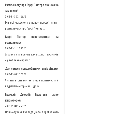
Розмальовку про Гаррі Поттера вже можна
замовити!
2015-11-30 21:26:45
Ми всі чекаємо на появу першої книги-
розмальовки про Гаррі Поттер...
Гаррі Поттер перетвориться на
розмальовку
2015-11-11 10:50:43
Захоплююча новина для всіх поттероманів
- улюблені о пригод...
Для мамусь: як полюбити читати із дітками
2015-11-09 12:03:32
Читати з дітками не лише приємно, а й
надзвчайно корисно. І до кн...
Великий Дружній Велетень стане
кіноактором!
2015-05-08 15:55:55
Поціновувачі Роальда Дала перебувають