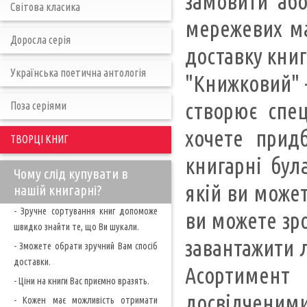
замовити або
Світова класика
мережевих ма
Доросла серія
доставку книг
Українська поетична антологія
"Книжковий" -
створює спец
Поза серіями
хочете прид
ТВОРЦІ КНИГ
книгарні бул
Чому слід купувати в
якій ви може
нашій книгарні?
- Зручне сортування книг допоможе
ви можете зро
швидко знайти те, що Ви шукали.
завантажити л
- Зможете обрати зручний Вам спосіб
доставки.
Асортимент
- Ціни на книги Вас приємно вразять.
досвідченими
- Кожен має можливість отримати