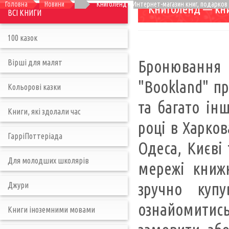
Головна
Новини
Книголенд – Интернет-магазин книг, подарков 
Книголенд — кн
ВСІ КНИГИ
100 казок
Бронювання -
Вірші для малят
"Bookland" пр
Кольорові казки
та багато ін
Книги, які здолали час
році в Харков
ГарріПоттеріада
Одеса, Києві 
Для молодших школярів
мережі книжк
зручно куп
Джури
ознайомитись 
Книги іноземними мовами