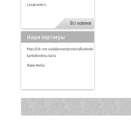
у радісному о...
Всі новини
Наши партнеры
https://cib.com.ua/uk/private/products/bankivski-
kartki/kreditna-karta
Файні Меблі