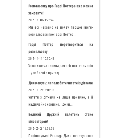
Розмальовку про Гаррі Поттера вже можна
замовити!
2015-11-30 21:26:45
Ми всі чекаємо на появу першої книги-
розмальовки про Гаррі Поттер...
Гаррі Поттер перетвориться на
розмальовку
2015-11-11 10:50:43
Захоплююча новина для всіх поттероманів
- улюблені о пригод...
Для мамусь: як полюбити читати із дітками
2015-11-09 12:03:32
Читати з дітками не лише приємно, а й
надзвчайно корисно. І до кн...
Великий Дружній Велетень стане
кіноактором!
2015-05-08 15:55:55
Поціновувачі Роальда Дала перебувають