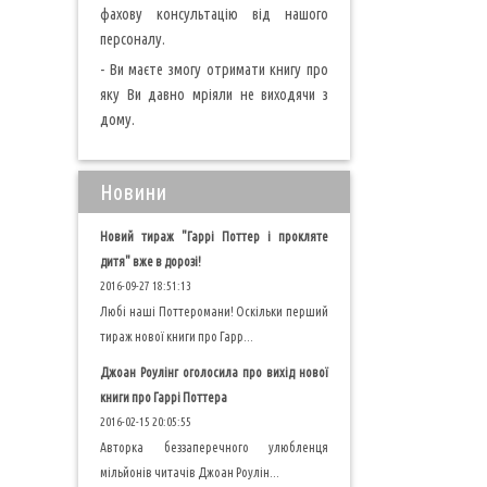
фахову консультацію від нашого
персоналу.
- Ви маєте змогу отримати книгу про
яку Ви давно мріяли не виходячи з
дому.
Новини
Новий тираж "Гаррі Поттер і прокляте
дитя" вже в дорозі!
2016-09-27 18:51:13
Любі наші Поттеромани! Оскільки перший
тираж нової книги про Гарр...
Джоан Роулінг оголосила про вихід нової
книги про Гаррі Поттера
2016-02-15 20:05:55
Авторка беззаперечного улюбленця
мільйонів читачів Джоан Роулін...