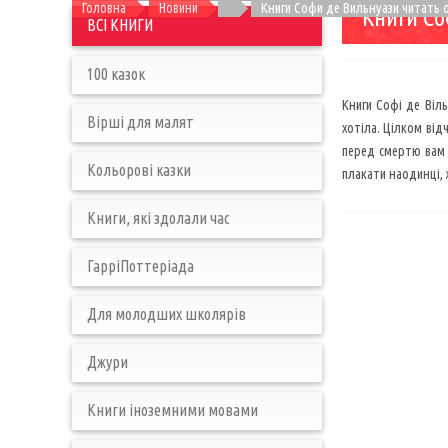
Головна
Новини
Книги Софи де Вильнуази читать 
Книги Со
ВСІ КНИГИ
100 казок
Книги Софі де Віль
Вірші для малят
хотіла. Цілком від
перед смертю вам п
Кольорові казки
плакати наодинці, 
Книги, які здолали час
ГарріПоттеріада
Для молодших школярів
Джури
Книги іноземними мовами