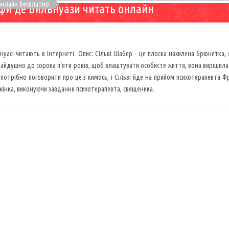
онлайн бесплатно
фи де Вильнуази читать онлайн
нуасі читають в Інтернеті. Опис: Сільві Шабер - це плоска нахилена брюнетка,
чайдушно до сорока п'яти років, щоб влаштувати особисте життя, вона вирішила
отрібно поговорити про це з кимось, і Сільві йде на прийом психотерапевта Фра
жінка, виконуючи завдання психотерапевта, священика.