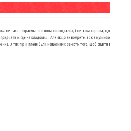
 яка не така некрасива, що вона пошкоджена, і не така хороша, що
 придбати місце на кладовищі. Але якщо ви помрете, тож з музикою
нка. З тих пір її плани були нещасними: замість того, щоб сидіти і