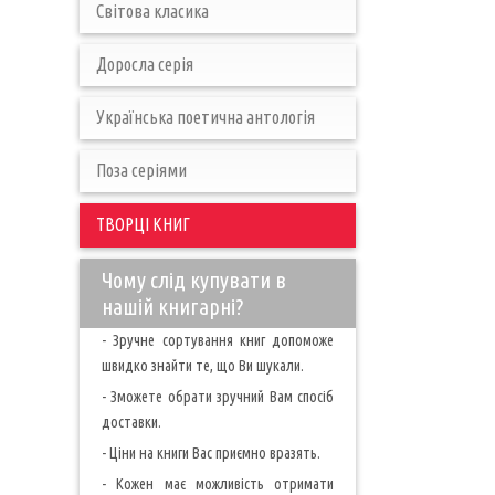
Світова класика
Доросла серія
Українська поетична антологія
Поза серіями
ТВОРЦІ КНИГ
Чому слід купувати в
нашій книгарні?
- Зручне сортування книг допоможе
швидко знайти те, що Ви шукали.
- Зможете обрати зручний Вам спосіб
доставки.
- Ціни на книги Вас приємно вразять.
- Кожен має можливість отримати