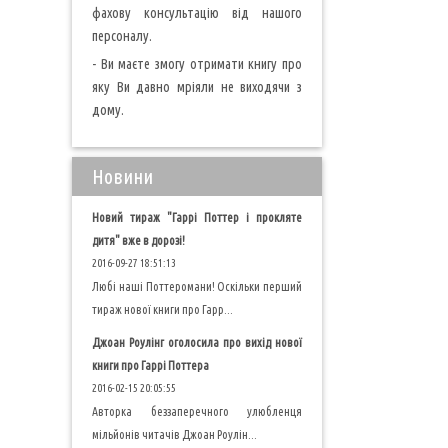
фахову консультацію від нашого
персоналу.
- Ви маєте змогу отримати книгу про
яку Ви давно мріяли не виходячи з
дому.
Новини
Новий тираж "Гаррі Поттер і прокляте
дитя" вже в дорозі!
2016-09-27 18:51:13
Любі наші Поттеромани! Оскільки перший
тираж нової книги про Гарр...
Джоан Роулінг оголосила про вихід нової
книги про Гаррі Поттера
2016-02-15 20:05:55
Авторка беззаперечного улюбленця
мільйонів читачів Джоан Роулін...