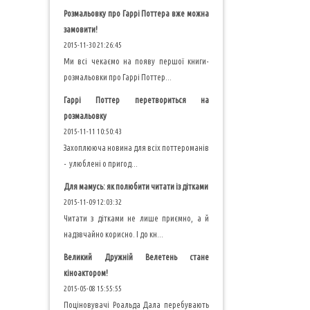
Розмальовку про Гаррі Поттера вже можна
замовити!
2015-11-30 21:26:45
Ми всі чекаємо на появу першої книги-
розмальовки про Гаррі Поттер...
Гаррі Поттер перетвориться на
розмальовку
2015-11-11 10:50:43
Захоплююча новина для всіх поттероманів
- улюблені о пригод...
Для мамусь: як полюбити читати із дітками
2015-11-09 12:03:32
Читати з дітками не лише приємно, а й
надзвчайно корисно. І до кн...
Великий Дружній Велетень стане
кіноактором!
2015-05-08 15:55:55
Поціновувачі Роальда Дала перебувають