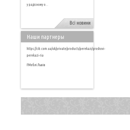
у радісному о...
Всі новини
Наши партнеры
https://cib.com.ua/uk/private/products/perekazi/groshovi-
perekazi-ria
FМеблі Львів