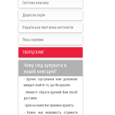
Світова класика
Доросла серія
Українська поетична антологія
Поза серіями
ТВОРЦІ КНИГ
Чому слід купувати в
нашій книгарні?
- Зручне сортування книг допоможе
швидко знайти те, що Ви шукали.
- Зможете обрати зручний Вам спосіб
доставки.
- Ціни на книги Вас приємно вразять.
- Кожен має можливість отримати