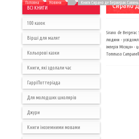
Головна
Новини
Книги Сирано де Бержерак Савинь
Сирано д
ВСІ КНИГИ
100 казок
Sirano de Bergerac
Вірші для малят
людини - усвідомле
імперія Місяця» - 
Кольорові казки
Tommaso Campanella,
Книги, які здолали час
ГарріПоттеріада
Для молодших школярів
Джури
Книги іноземними мовами