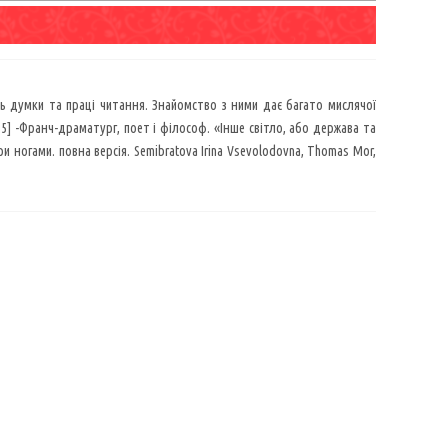
ть думки та праці читання. Знайомство з ними дає багато мислячої
1655] -Франч-драматург, поет і філософ. «Інше світло, або держава та
и ногами. повна версія. Semibratova Irina Vsevolodovna, Thomas Mor,