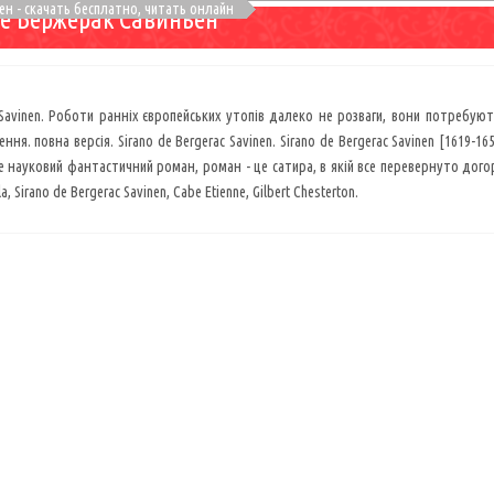
ен - скачать бесплатно, читать онлайн
е Бержерак Савиньен
 Savinen. Роботи ранніх європейських утопів далеко не розваги, вони потребую
ння. повна версія. Sirano de Bergerac Savinen. Sirano de Bergerac Savinen [1619-
це науковий фантастичний роман, роман - це сатира, в якій все перевернуто догор
 Sirano de Bergerac Savinen, Cabe Etienne, Gilbert Chesterton.