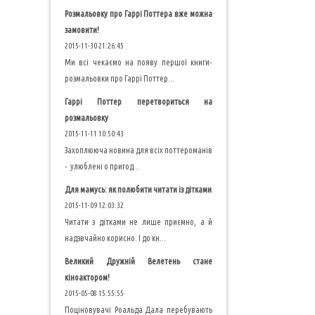
Розмальовку про Гаррі Поттера вже можна
замовити!
2015-11-30 21:26:45
Ми всі чекаємо на появу першої книги-
розмальовки про Гаррі Поттер...
Гаррі Поттер перетвориться на
розмальовку
2015-11-11 10:50:43
Захоплююча новина для всіх поттероманів
- улюблені о пригод...
Для мамусь: як полюбити читати із дітками
2015-11-09 12:03:32
Читати з дітками не лише приємно, а й
надзвчайно корисно. І до кн...
Великий Дружній Велетень стане
кіноактором!
2015-05-08 15:55:55
Поціновувачі Роальда Дала перебувають