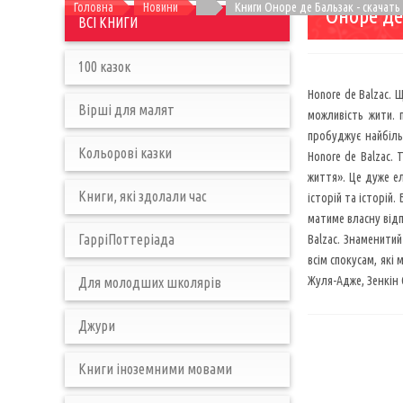
Головна
Новини
Книги Оноре де Бальзак - скачать
Оноре де
ВСІ КНИГИ
100 казок
Honore de Balzac. 
Вірші для малят
можливість жити. 
пробуджує найбіль
Кольорові казки
Honore de Balzac. 
життя». Це дуже ел
Книги, які здолали час
історій та історій
матиме власну відп
ГарріПоттеріада
Balzac. Знаменитий
всім спокусам, які
Жуля-Адже, Зенкін С
Для молодших школярів
Джури
Книги іноземними мовами