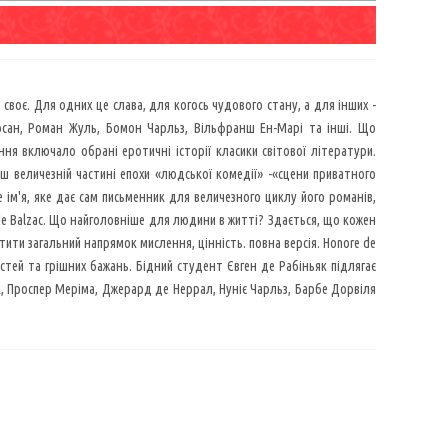
своє. Для одних це слава, для когось чудового стану, а для інших -
Арсан, Роман Жуль, Бомон Чарльз, Вільфранш Ен-Марі та інші. Що
я включало обрані еротичні історії класики світової літератури.
ьш величезній частині епохи «людської комедії» -«сцени приватного
е ім'я, яке дає сам письменник для величезного циклу його романів,
e de Balzac. Що найголовніше для людини в житті? Здається, що кожен
тити загальний напрямок мислення, цінність. повна версія. Honore de
тей та грішних бажань. Бідний студент Євген де Рабіньяк підлягає
к, Проспер Меріма, Джерард де Неррал, Нуніє Чарльз, Барбе Дорвіля