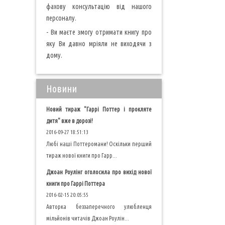
фахову консультацію від нашого
персоналу.
- Ви маєте змогу отримати книгу про
яку Ви давно мріяли не виходячи з
дому.
Новини
Новий тираж "Гаррі Поттер і прокляте
дитя" вже в дорозі!
2016-09-27 18:51:13
Любі наші Поттеромани! Оскільки перший
тираж нової книги про Гарр...
Джоан Роулінг оголосила про вихід нової
книги про Гаррі Поттера
2016-02-15 20:05:55
Авторка беззаперечного улюбленця
мільйонів читачів Джоан Роулін...