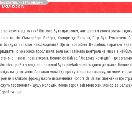
 бесплатно, читать онлайн
 Бальзак
Що всі хочуть від життя? Він хоче бути щасливим, але щастям кожен розуміє щось 
повна версія. Сільверберг Роберт, Хоноре де Бальзак, П'єр Бул, Еммануель 
ш байдуже і спалює найхолодніше? Що всі потрібні? Це любов. Справжнє виданн
Тридцять -річна жінка прославила Бальзак і зайняла центральне місце в найбіл
егантно і ніжне. повна версія. Honore de Balzac. "Людська комедія" - це загальн
. Більшість робіт у поєднанні в циклі були опубліковані задовго до цього. Honor
овідь на це питання. Але коли мова йде про суспільство в цілому, ви можете помі
 роман Великого французького письменника Honore de Balzac сповнений пристрас
 можуть переповнити душу молодих. повна версія. Гай Мопассан, Хонор де Бальза
ергій та інші.