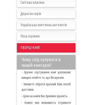
Світова класика
Доросла серія
Українська поетична антологія
Поза серіями
ТВОРЦІ КНИГ
Чому слід купувати в
нашій книгарні?
- Зручне сортування книг допоможе
швидко знайти те, що Ви шукали.
- Зможете обрати зручний Вам спосіб
доставки.
- Ціни на книги Вас приємно вразять.
- Кожен має можливість отримати