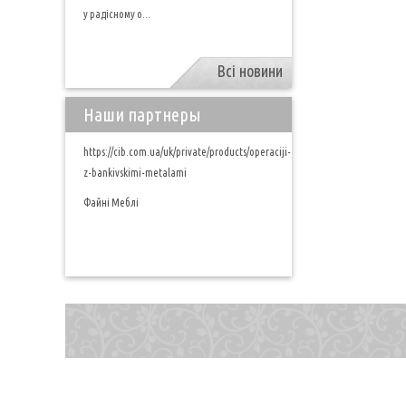
у радісному о...
Всі новини
Наши партнеры
https://cib.com.ua/uk/private/products/operaciji-
z-bankivskimi-metalami
Файні Меблі