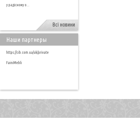
у радісному о...
Всі новини
Наши партнеры
https://cib.com.ua/uk/private
FainiMebli