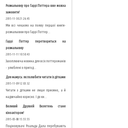
Розмальовку про Гаррі Поттера вже можна
замовити!
2015-11-30 21:26:45
Ми всі чекаємо на появу першої книги-
розмальовки про Гаррі Поттер...
Гаррі Поттер перетвориться на
розмальовку
2015-11-11 10:50:43
Захоплююча новина для всіх поттероманів
- улюблені о пригод...
Для мамусь: як полюбити читати із дітками
2015-11-09 12:03:32
Читати з дітками не лише приємно, а й
надзвчайно корисно. І до кн...
Великий Дружній Велетень стане
кіноактором!
2015-05-08 15:55:55
Поціновувачі Роальда Дала перебувають