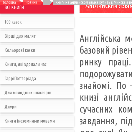
Головна
Новини
Книги на английском языке купить в Минске в 
Английский язы
ВСІ КНИГИ
100 казок
Англійська м
Вірші для малят
базовий рівен
Кольорові казки
ринку праці
Книги, які здолали час
подорожувати
ГарріПоттеріада
знайомі. По 
Для молодших школярів
книзі англі
сучасних ко
Джури
завдання, пі
Книги іноземними мовами