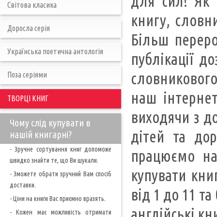
для сил! Як 
Світова класика
книгу, словни
Доросла серія
Більш переро
Українська поетична антологія
публікації д
словникового
Поза серіями
наш інтернет
ТВОРЦІ КНИГ
виходячи з д
Чому слід купувати в
дітей та до
нашій книгарні?
- Зручне сортування книг допоможе
працюємо на
швидко знайти те, що Ви шукали.
купувати книг
- Зможете обрати зручний Вам спосіб
доставки.
від 1 до 11 т
- Ціни на книги Вас приємно вразять.
англійські кн
- Кожен має можливість отримати