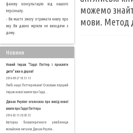
фахову консультацію від нашого
можемо знайт
персоналу.
- Ви маєте змогу отримати книгу про
мови. Метод д
яку Ви давно мріяли не виходячи з
дому.
Новини
Новий тираж "Гаррі Поттер і прокляте
дитя" вже в дорозі!
2016-09-27 18:51:13
Любі наші Поттеромани! Оскільки перший
тираж нової книги про Гарр...
Джоан Роулінг оголосила про вихід нової
книги про Гаррі Поттера
2016-02-15 20:05:55
Авторка беззаперечного улюбленця
мільйонів читачів Джоан Роулін...