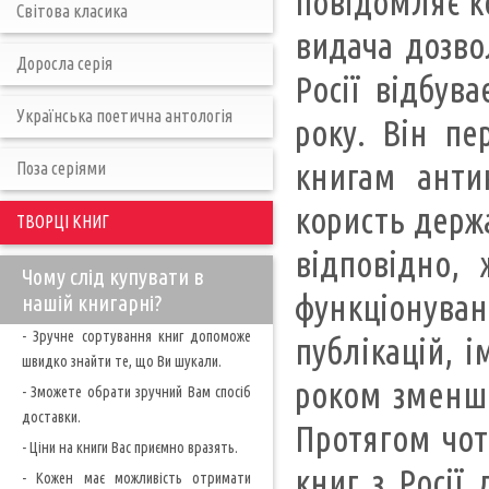
повідомляє ко
Світова класика
видача дозво
Доросла серія
Росії відбув
Українська поетична антологія
року. Він пе
книгам анти
Поза серіями
користь держа
ТВОРЦІ КНИГ
відповідно,
Чому слід купувати в
функціонуван
нашій книгарні?
- Зручне сортування книг допоможе
публікацій, і
швидко знайти те, що Ви шукали.
роком зменши
- Зможете обрати зручний Вам спосіб
доставки.
Протягом чот
- Ціни на книги Вас приємно вразять.
книг з Росії 
- Кожен має можливість отримати