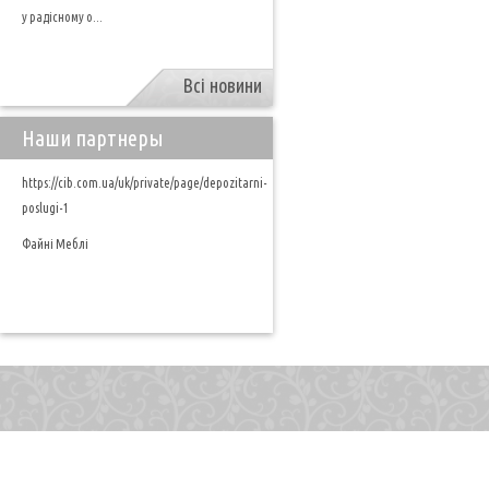
у радісному о...
Всі новини
Наши партнеры
https://cib.com.ua/uk/private/page/depozitarni-
poslugi-1
Файні Меблі