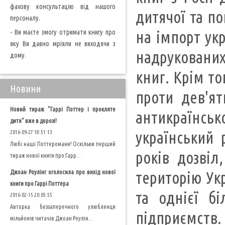
фахову консультацію від нашого
дитячої та по
персоналу.
- Ви маєте змогу отримати книгу про
на імпорт ук
яку Ви давно мріяли не виходячи з
надрукованих
дому.
книг. Крім то
Новини
проти дев'ят
Новий тираж "Гаррі Поттер і прокляте
антикраїнсько
дитя" вже в дорозі!
український 
2016-09-27 18:51:13
Любі наші Поттеромани! Оскільки перший
років дозвіл
тираж нової книги про Гарр...
Джоан Роулінг оголосила про вихід нової
територію Укр
книги про Гаррі Поттера
та однієї бі
2016-02-15 20:05:55
Авторка беззаперечного улюбленця
підприємств. 
мільйонів читачів Джоан Роулін...