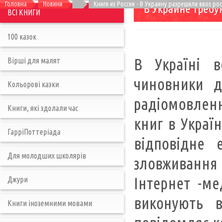
Головна
Новини
Книги из России - В Украину разрешили ввоз рос
В Украине требу
ВСІ КНИГИ
100 казок
В Україні в
Вірші для малят
чиновники д
Кольорові казки
радіомовленн
Книги, які здолали час
книг в Украї
ГарріПоттеріада
відповідне 
Для молодших школярів
зловживання
Інтернет -ме
Джури
виконують в
Книги іноземними мовами