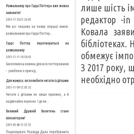
лише шість ім
Розмальовку про Гаррі Поттера вже можна
замовити!
редактор -in
2015-11-30 21:26:45
Ми всі чекаємо на появу першої книги-
Ковала заяв
розмальовки про Гаррі Поттер...
бібліотеках. 
Гаррі Поттер перетвориться на
розмальовку
обмежує імпор
2015-11-11 10:50:43
Захоплююча новина для всіх поттероманів
З 2017 року, 
- улюблені о пригод...
необхідно отр
Для мамусь: як полюбити читати із дітками
2015-11-09 12:03:32
Читати з дітками не лише приємно, а й
надзвчайно корисно. І до кн...
Великий Дружній Велетень стане
кіноактором!
2015-05-08 15:55:55
Поціновувачі Роальда Дала перебувають