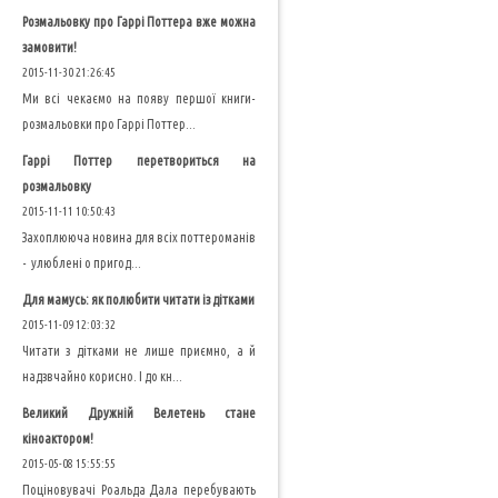
Розмальовку про Гаррі Поттера вже можна
замовити!
2015-11-30 21:26:45
Ми всі чекаємо на появу першої книги-
розмальовки про Гаррі Поттер...
Гаррі Поттер перетвориться на
розмальовку
2015-11-11 10:50:43
Захоплююча новина для всіх поттероманів
- улюблені о пригод...
Для мамусь: як полюбити читати із дітками
2015-11-09 12:03:32
Читати з дітками не лише приємно, а й
надзвчайно корисно. І до кн...
Великий Дружній Велетень стане
кіноактором!
2015-05-08 15:55:55
Поціновувачі Роальда Дала перебувають