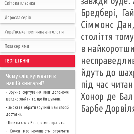
завжди буде. 
Світова класика
Бредбері, Га
Доросла серія
Сіммонс Дан, 
Українська поетична антологія
століття тому
в найкоротши
Поза серіями
несправедлив
ТВОРЦІ КНИГ
йдуть до шахр
Чому слід купувати в
під час чита
нашій книгарні?
- Зручне сортування книг допоможе
Хонор де Бал
швидко знайти те, що Ви шукали.
Барбе Дорвіля
- Зможете обрати зручний Вам спосіб
доставки.
- Ціни на книги Вас приємно вразять.
- Кожен має можливість отримати