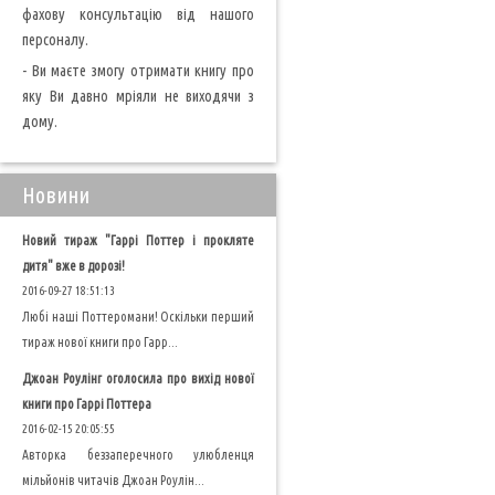
фахову консультацію від нашого
персоналу.
- Ви маєте змогу отримати книгу про
яку Ви давно мріяли не виходячи з
дому.
Новини
Новий тираж "Гаррі Поттер і прокляте
дитя" вже в дорозі!
2016-09-27 18:51:13
Любі наші Поттеромани! Оскільки перший
тираж нової книги про Гарр...
Джоан Роулінг оголосила про вихід нової
книги про Гаррі Поттера
2016-02-15 20:05:55
Авторка беззаперечного улюбленця
мільйонів читачів Джоан Роулін...