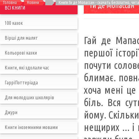
Головна
Новини
Книги Ги де Мопассан - скачать бесплатно, чит
Ги де Мопассан
ВСІ КНИГИ
100 казок
Гай де Мапас
Вірші для малят
першої історії
Кольорові казки
почути солове
Книги, які здолали час
блимає. повна
ГарріПоттеріада
хоча мені це 
Для молодших школярів
біль. Вся су
йому. Скільки
Джури
нещирих ... і
Книги іноземними мовами