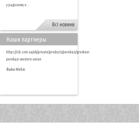
у радісному о...
Всі новини
Наши партнеры
https://cib.com.ua/uk/private/products/perekazi/groshovi-
perekazi-western-union
Файні Меблі