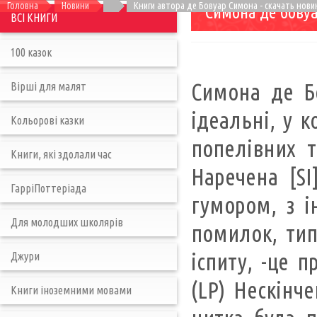
Головна
Новини
Книги автора де Бовуар Симона - cкачать новин
Симона де бовуа
ВСІ КНИГИ
100 казок
Симона де Бо
Вірші для малят
ідеальні, у 
Кольорові казки
попелівних т
Книги, які здолали час
Наречена [SI
ГарріПоттеріада
гумором, з і
Для молодших школярів
помилок, тип
іспиту, -це п
Джури
(LP) Нескінч
Книги іноземними мовами