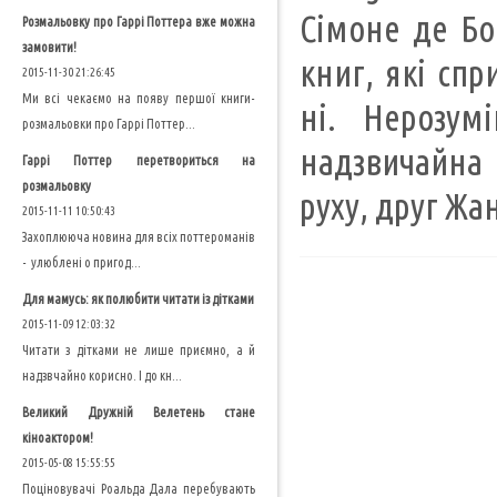
Сімоне де Бо
Розмальовку про Гаррі Поттера вже можна
замовити!
книг, які спр
2015-11-30 21:26:45
Ми всі чекаємо на появу першої книги-
ні. Нерозум
розмальовки про Гаррі Поттер...
надзвичайна 
Гаррі Поттер перетвориться на
розмальовку
руху, друг Жа
2015-11-11 10:50:43
Захоплююча новина для всіх поттероманів
- улюблені о пригод...
Для мамусь: як полюбити читати із дітками
2015-11-09 12:03:32
Читати з дітками не лише приємно, а й
надзвчайно корисно. І до кн...
Великий Дружній Велетень стане
кіноактором!
2015-05-08 15:55:55
Поціновувачі Роальда Дала перебувають