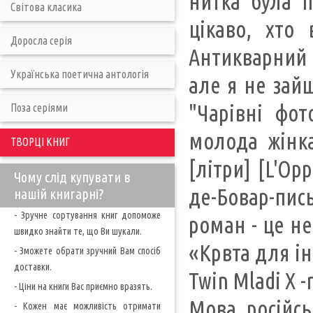
нитка була п
Світова класика
цікаво, хто
Доросла серія
Антикварний м
Українська поетична антологія
але я не зайш
"Чарівні фот
Поза серіями
молода жінка
ТВОРЦІ КНИГ
[літри] [L'O
Чому слід купувати в
де-Бовар-пи
нашій книгарні?
- Зручне сортування книг допоможе
роман - це не
швидко знайти те, що Ви шукали.
«Крвта для ін
- Зможете обрати зручний Вам спосіб
доставки.
Twin Mladi X -
- Ціни на книги Вас приємно вразять.
Мова російсь
- Кожен має можливість отримати