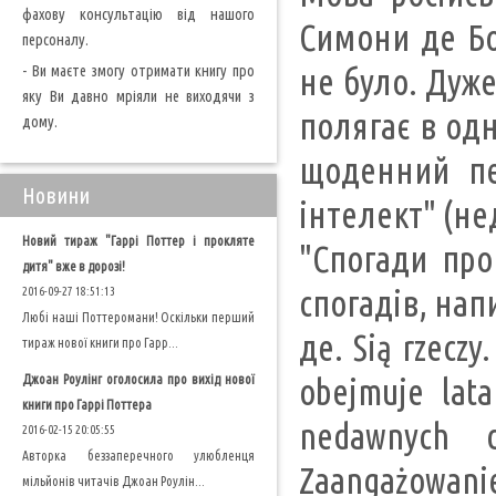
фахову консультацію від нашого
Симони де Бо
персоналу.
- Ви маєте змогу отримати книгу про
не було. Дуже
яку Ви давно мріяли не виходячи з
полягає в од
дому.
щоденний пер
Новини
інтелект" (не
Новий тираж "Гаррі Поттер і прокляте
"Спогади про
дитя" вже в дорозі!
спогадів, на
2016-09-27 18:51:13
Любі наші Поттеромани! Оскільки перший
де. Sią rzeczy
тираж нової книги про Гарр...
Джоан Роулінг оголосила про вихід нової
obejmuje lat
книги про Гаррі Поттера
nedawnych d
2016-02-15 20:05:55
Авторка беззаперечного улюбленця
Zaangażowanie 
мільйонів читачів Джоан Роулін...