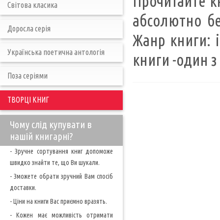
Прочитайте кн
Світова класика
абсолютно бе
Доросла серія
Жанр книги: і
Українська поетична антологія
книги -один з
Поза серіями
ТВОРЦІ КНИГ
Чому слід купувати в
нашій книгарні?
- Зручне сортування книг допоможе
швидко знайти те, що Ви шукали.
- Зможете обрати зручний Вам спосіб
доставки.
- Ціни на книги Вас приємно вразять.
- Кожен має можливість отримати