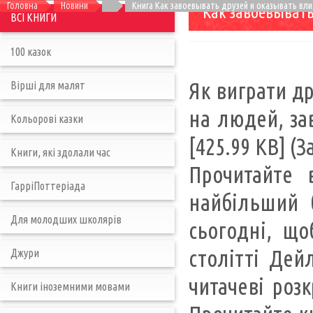
Головна
Новини
Книга Как завоевывать друзей и оказывать вл
Как завоевывать
ВСІ КНИГИ
100 казок
Як виграти др
Вірші для малят
на людей, за
Кольорові казки
[425.99 KB] (
Книги, які здолали час
Прочитайте 
ГарріПоттеріада
найбільший 
Для молодших школярів
сьогодні, що
столітті Дей
Джури
читачеві розк
Книги іноземними мовами