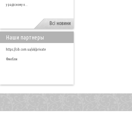
у радісному о...
Всі новини
Наши партнеры
https://cib.com.ua/uk/private
Фмебли