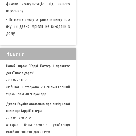
фахову консультацію від нашого
персоналу.
- Ви маєте змогу отримати книгу про
яку Ви давно мріяли не виходячи з
дому.
Новини
Новий тираж "Гаррі Поттер і прокляте
дитя" вже в дорозі!
2016-09-27 18:51:13
Любі наші Поттеромани! Оскільки перший
тираж нової книги про Гарр...
Джоан Роулінг оголосила про вихід нової
книги про Гаррі Поттера
2016-02-15 20:05:55
Авторка беззаперечного улюбленця
мільйонів читачів Джоан Роулін...