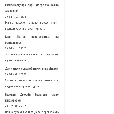
Розмальовку про Гаррі Поттера вже можна
замовити!
2015-11-30 21:26:45
Ми всі чекаємо на появу першої книги-
розмальовки про Гаррі Поттер...
Гаррі Поттер перетвориться на
розмальовку
2015-11-11 10:50:43
Захоплююча новина для всіх поттероманів
- улюблені о пригод...
Для мамусь: як полюбити читати із дітками
2015-11-09 12:03:32
Читати з дітками не лише приємно, а й
надзвчайно корисно. І до кн...
Великий Дружній Велетень стане
кіноактором!
2015-05-08 15:55:55
Поціновувачі Роальда Дала перебувають