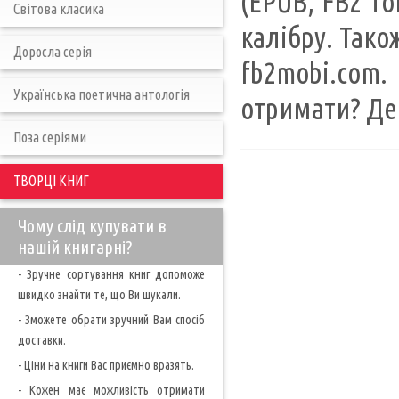
(EPUB, FB2 т
Світова класика
калібру. Тако
Доросла серія
fb2mobi.com.
Українська поетична антологія
отримати? Де
Поза серіями
ТВОРЦІ КНИГ
Чому слід купувати в
нашій книгарні?
- Зручне сортування книг допоможе
швидко знайти те, що Ви шукали.
- Зможете обрати зручний Вам спосіб
доставки.
- Ціни на книги Вас приємно вразять.
- Кожен має можливість отримати