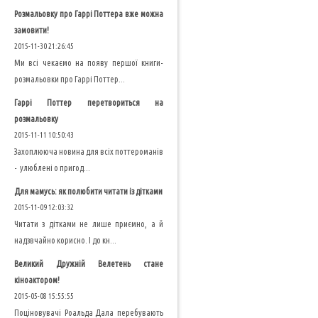
Розмальовку про Гаррі Поттера вже можна
замовити!
2015-11-30 21:26:45
Ми всі чекаємо на появу першої книги-
розмальовки про Гаррі Поттер...
Гаррі Поттер перетвориться на
розмальовку
2015-11-11 10:50:43
Захоплююча новина для всіх поттероманів
- улюблені о пригод...
Для мамусь: як полюбити читати із дітками
2015-11-09 12:03:32
Читати з дітками не лише приємно, а й
надзвчайно корисно. І до кн...
Великий Дружній Велетень стане
кіноактором!
2015-05-08 15:55:55
Поціновувачі Роальда Дала перебувають