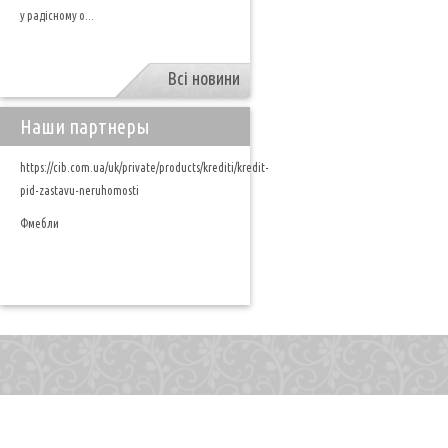
у радісному о...
Всі новини
Наши партнеры
https://cib.com.ua/uk/private/products/krediti/kredit-
pid-zastavu-neruhomosti
Фмебли