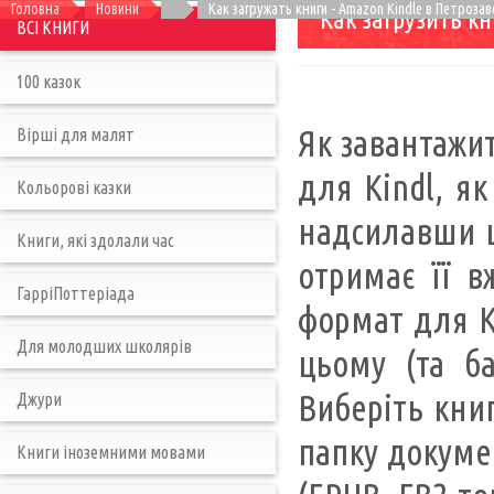
Головна
Новини
Как загружать книги - Amazon Kindle в Петроза
Как загрузить кн
ВСІ КНИГИ
100 казок
Як завантажит
Вірші для малят
для Kindl, я
Кольорові казки
надсилавши ц
Книги, які здолали час
отримає її в
ГарріПоттеріада
формат для K
Для молодших школярів
цьому (та ба
Виберіть книг
Джури
папку докумен
Книги іноземними мовами