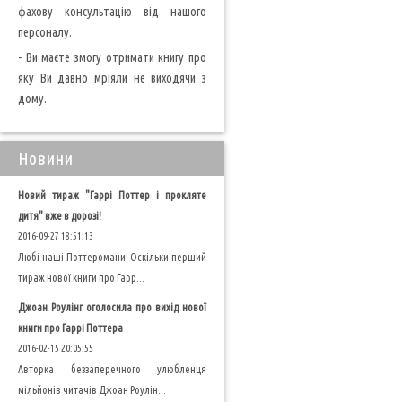
фахову консультацію від нашого
персоналу.
- Ви маєте змогу отримати книгу про
яку Ви давно мріяли не виходячи з
дому.
Новини
Новий тираж "Гаррі Поттер і прокляте
дитя" вже в дорозі!
2016-09-27 18:51:13
Любі наші Поттеромани! Оскільки перший
тираж нової книги про Гарр...
Джоан Роулінг оголосила про вихід нової
книги про Гаррі Поттера
2016-02-15 20:05:55
Авторка беззаперечного улюбленця
мільйонів читачів Джоан Роулін...