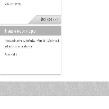
у радісному о...
Всі новини
Наши партнеры
https://cib.com.ua/uk/private/products/operaciji-
z-bankivskimi-metalami
FainiMebli