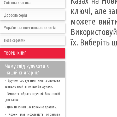
Казах на Нови
Світова класика
ключі, але за
Доросла серія
можете вийти
Українська поетична антологія
Використовуй
їх. Виберіть ц
Поза серіями
ТВОРЦІ КНИГ
Чому слід купувати в
нашій книгарні?
- Зручне сортування книг допоможе
швидко знайти те, що Ви шукали.
- Зможете обрати зручний Вам спосіб
доставки.
- Ціни на книги Вас приємно вразять.
- Кожен має можливість отримати