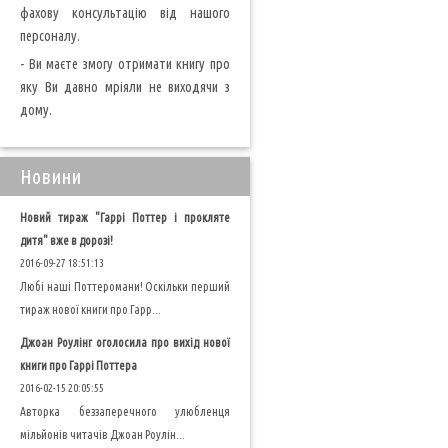
фахову консультацію від нашого
персоналу.
- Ви маєте змогу отримати книгу про
яку Ви давно мріяли не виходячи з
дому.
Новини
Новий тираж "Гаррі Поттер і прокляте
дитя" вже в дорозі!
2016-09-27 18:51:13
Любі наші Поттеромани! Оскільки перший
тираж нової книги про Гарр...
Джоан Роулінг оголосила про вихід нової
книги про Гаррі Поттера
2016-02-15 20:05:55
Авторка беззаперечного улюбленця
мільйонів читачів Джоан Роулін...