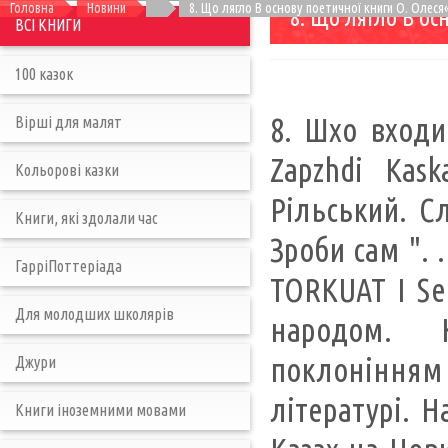
Головна
Новини
8. Що лягло В основу поетичної книги О. Олеся
8. Що лягло В ос
ВСІ КНИГИ
100 казок
8. Шхо входи
Вірші для малят
Zapzhdi Kas
Кольорові казки
Рільський. С
Книги, які здолали час
Зроби сам ". 
ГарріПоттеріада
TORKUAT I Ser
Для молодших школярів
народом. 
поклонінням
Джури
літературі. Н
Книги іноземними мовами