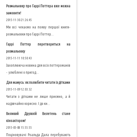
Розмальовку про Гаррі Поттера вже можна
замовити!
2015-11-30 21:26:45
Ми всі чекаємо на появу першої книги-
розмальовки про Гаррі Поттер...
Гаррі Поттер перетвориться на
розмальовку
2015-11-11 10:50:43
Захоплююча новина для всіх поттероманів
- улюблені о пригод...
Для мамусь: як полюбити читати із дітками
2015-11-09 12:03:32
Читати з дітками не лише приємно, а й
надзвчайно корисно. І до кн...
Великий Дружній Велетень стане
кіноактором!
2015-05-08 15:55:55
Поціновувачі Роальда Дала перебувають