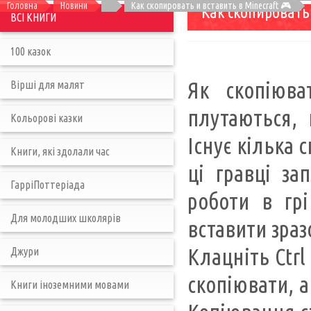
Головна
Новини
Как скопировать и вставить в Minecraft 🎮
Как скопировать 
ВСІ КНИГИ
100 казок
Як скопіюва
Вірші для малят
плутаються, 
Кольорові казки
Існує кілька 
Книги, які здолали час
ці гравці за
ГарріПоттеріада
роботи в гр
Для молодших школярів
вставити зраз
Клацніть Ctrl
Джури
скопіювати, а
Книги іноземними мовами