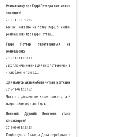
Розмальовку про Гаррі Поттера вже можна
замовити!
2015-11-30 21:26:45
Ми всі чекаємо на появу першої книги-
розмальовки про Гаррі Поттер...
Гаррі Поттер перетвориться на
розмальовку
2015-11-11 10:50:43
Захоплююча новина для всіх поттероманів
- улюблені о пригод...
Для мамусь: як полюбити читати із дітками
2015-11-09 12:03:32
Читати з дітками не лише приємно, а й
надзвчайно корисно. І до кн...
Великий Дружній Велетень стане
кіноактором!
2015-05-08 15:55:55
Поціновувачі Роальда Дала перебувають