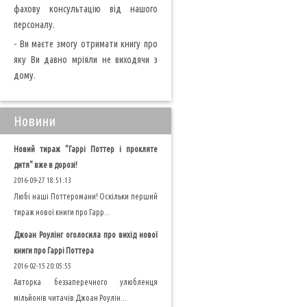
фахову консультацію від нашого
персоналу.
- Ви маєте змогу отримати книгу про
яку Ви давно мріяли не виходячи з
дому.
Новини
Новий тираж "Гаррі Поттер і прокляте
дитя" вже в дорозі!
2016-09-27 18:51:13
Любі наші Поттеромани! Оскільки перший
тираж нової книги про Гарр...
Джоан Роулінг оголосила про вихід нової
книги про Гаррі Поттера
2016-02-15 20:05:55
Авторка беззаперечного улюбленця
мільйонів читачів Джоан Роулін...