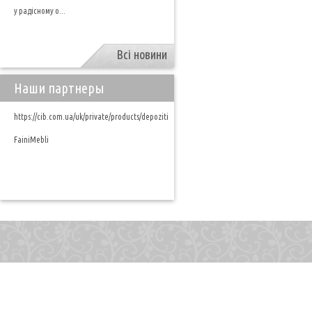
у радісному о...
Всі новини
Наши партнеры
https://cib.com.ua/uk/private/products/depoziti
FainiMebli