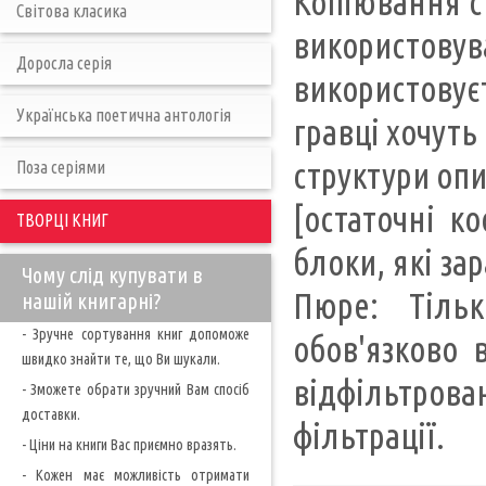
Копіювання ст
Світова класика
використовува
Доросла серія
використовує
Українська поетична антологія
гравці хочуть
структури опи
Поза серіями
[остаточні к
ТВОРЦІ КНИГ
блоки, які за
Чому слід купувати в
Пюре: Тіль
нашій книгарні?
- Зручне сортування книг допоможе
обов'язково 
швидко знайти те, що Ви шукали.
відфільтров
- Зможете обрати зручний Вам спосіб
доставки.
фільтрації.
- Ціни на книги Вас приємно вразять.
- Кожен має можливість отримати