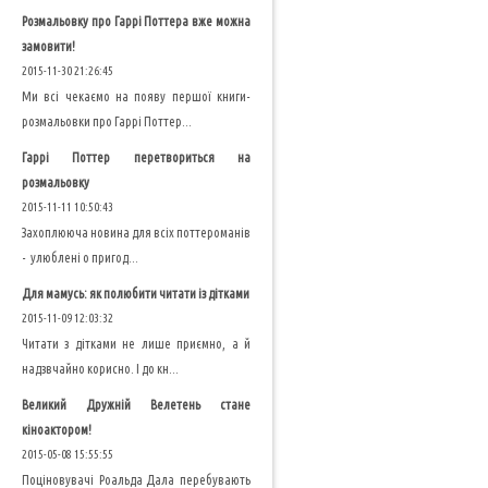
Розмальовку про Гаррі Поттера вже можна
замовити!
2015-11-30 21:26:45
Ми всі чекаємо на появу першої книги-
розмальовки про Гаррі Поттер...
Гаррі Поттер перетвориться на
розмальовку
2015-11-11 10:50:43
Захоплююча новина для всіх поттероманів
- улюблені о пригод...
Для мамусь: як полюбити читати із дітками
2015-11-09 12:03:32
Читати з дітками не лише приємно, а й
надзвчайно корисно. І до кн...
Великий Дружній Велетень стане
кіноактором!
2015-05-08 15:55:55
Поціновувачі Роальда Дала перебувають