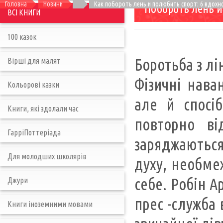
Головна
Новини
Как побороть лень и полюбить спорт: 6 вдох
Побороть лень и
ВСІ КНИГИ
100 казок
Боротьба з л
Вірші для малят
Фізичні нава
Кольорові казки
але й спосіб
Книги, які здолали час
повторно ві
ГарріПоттеріада
заряджаються
Для молодших школярів
духу, необмеж
себе. Робін А
Джури
прес -служба
Книги іноземними мовами