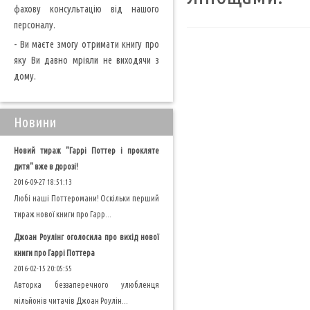
фахову консультацію від нашого
персоналу.
- Ви маєте змогу отримати книгу про
яку Ви давно мріяли не виходячи з
дому.
Новини
Новий тираж "Гаррі Поттер і прокляте
дитя" вже в дорозі!
2016-09-27 18:51:13
Любі наші Поттеромани! Оскільки перший
тираж нової книги про Гарр...
Джоан Роулінг оголосила про вихід нової
книги про Гаррі Поттера
2016-02-15 20:05:55
Авторка беззаперечного улюбленця
мільйонів читачів Джоан Роулін...