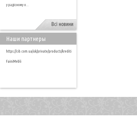
у радісному о...
Всі новини
Наши партнеры
https://cib.com.ua/uk/private/products/krediti
FainiMebli