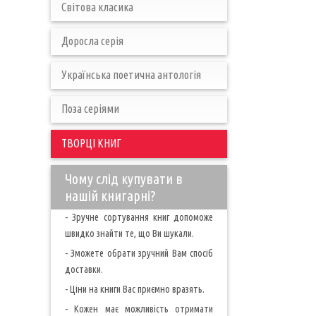
Світова класика
Доросла серія
Українська поетична антологія
Поза серіями
ТВОРЦІ КНИГ
Чому слід купувати в
нашій книгарні?
- Зручне сортування книг допоможе
швидко знайти те, що Ви шукали.
- Зможете обрати зручний Вам спосіб
доставки.
- Ціни на книги Вас приємно вразять.
- Кожен має можливість отримати