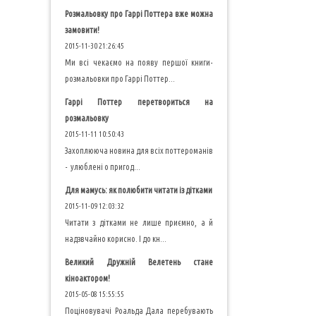
Розмальовку про Гаррі Поттера вже можна
замовити!
2015-11-30 21:26:45
Ми всі чекаємо на появу першої книги-
розмальовки про Гаррі Поттер...
Гаррі Поттер перетвориться на
розмальовку
2015-11-11 10:50:43
Захоплююча новина для всіх поттероманів
- улюблені о пригод...
Для мамусь: як полюбити читати із дітками
2015-11-09 12:03:32
Читати з дітками не лише приємно, а й
надзвчайно корисно. І до кн...
Великий Дружній Велетень стане
кіноактором!
2015-05-08 15:55:55
Поціновувачі Роальда Дала перебувають