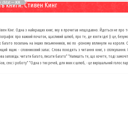
o_chitat — ЖЖ
ть книги. Стивен Кинг
тівен Кінг. Одна з найкращих книг, яку я прочитав нещодавно. Йдеться не про 
іографія: про важкий початок, щасливий шлюб, про те, де взяти ідеї (і це, безум
є багато посилань на інших письменників, які по -різному вплинули на короля.
ищий ящик - словниковий запас. Слова походять з читання книг, з спілкування.
ова заповідь: читати багато, писати багато" "Напишіть те, що хочете, тоді замочі
ов, секс і роботу" "Одна з тих речей, для яких є шлюб, - це вирішальний голос па