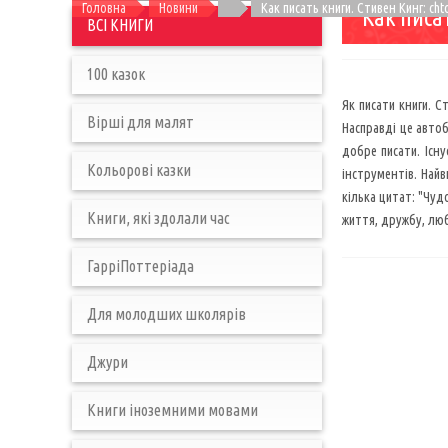
Головна
Новини
Как писать книги. Стивен Кинг: cht
Как писа
ВСІ КНИГИ
100 казок
Як писати книги. С
Вірші для малят
Насправді це автоб
добре писати. Існу
Кольорові казки
інструментів. Найв
кілька цитат: "Чуд
Книги, які здолали час
життя, дружбу, люб
ГарріПоттеріада
Для молодших школярів
Джури
Книги іноземними мовами