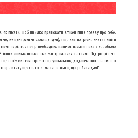
те, як писати, щоб швидко працювати. Стівен пише правду про себе.
овно, не центральне сховище ідей), і що вам потрібно знати і вміти
 Стівен порівнює набір необхідних навичок письменника з коробкою
 В інших ящиках письменник має граматику та стиль. Під розрізом є
ть це своїм життям і зробіть це унікальним, додаючи свої знання про
ртнера в ситуаціях пато, коли ти не знаєш, що робити далі"