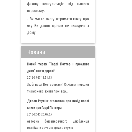
фахову консультацію від нашого
персоналу.
- Ви маєте змогу отримати книгу про
яку Ви давно мріяли не виходячи з
дому.
Новини
Новий тираж "Гаррі Поттер і прокляте
дитя" вже в дорозі!
2016-09-27 18:51:13
Любі наші Поттеромани! Оскільки перший
тираж нової книги про Гарр...
Джоан Роулінг оголосила про вихід нової
книги про Гаррі Поттера
2016-02-15 20:05:55
Авторка беззаперечного улюбленця
мільйонів читачів Джоан Роулін...