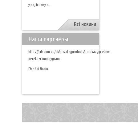
у радісному о...
Всі новини
Наши партнеры
https://cib.com.ua/uk/private/products/perekazi/groshovi-
perekazi-moneygram
FМеблі Львів