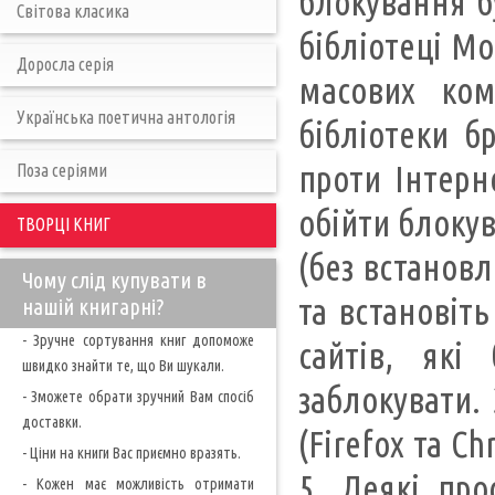
блокування б
Світова класика
бібліотеці М
Доросла серія
масових ком
Українська поетична антологія
бібліотеки б
проти Інтерн
Поза серіями
обійти блокув
ТВОРЦІ КНИГ
(без встанов
Чому слід купувати в
та встановіт
нашій книгарні?
- Зручне сортування книг допоможе
сайтів, які
швидко знайти те, що Ви шукали.
заблокувати.
- Зможете обрати зручний Вам спосіб
доставки.
(Firefox та C
- Ціни на книги Вас приємно вразять.
5. Деякі про
- Кожен має можливість отримати