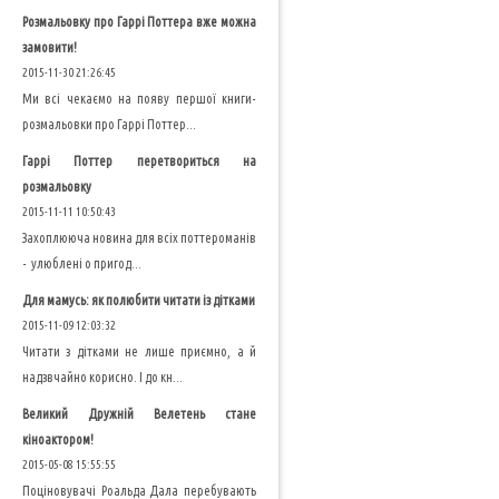
Розмальовку про Гаррі Поттера вже можна
замовити!
2015-11-30 21:26:45
Ми всі чекаємо на появу першої книги-
розмальовки про Гаррі Поттер...
Гаррі Поттер перетвориться на
розмальовку
2015-11-11 10:50:43
Захоплююча новина для всіх поттероманів
- улюблені о пригод...
Для мамусь: як полюбити читати із дітками
2015-11-09 12:03:32
Читати з дітками не лише приємно, а й
надзвчайно корисно. І до кн...
Великий Дружній Велетень стане
кіноактором!
2015-05-08 15:55:55
Поціновувачі Роальда Дала перебувають