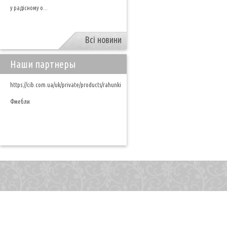
у радісному о...
Всі новини
Наши партнеры
https://cib.com.ua/uk/private/products/rahunki
Фмебли