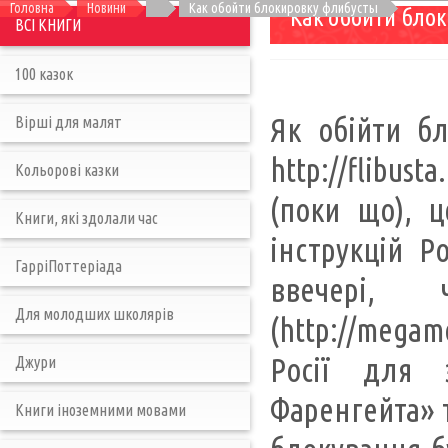
Головна
Новини
Как обойти блокировку флибусты
Как обойти бло
ВСІ КНИГИ
100 казок
Як обійти бл
Вірші для малят
http://flibus
Кольорові казки
(поки що), 
Книги, які здолали час
інструкцій 
ГарріПоттеріада
ввечері,
Для молодших школярів
(http://megam
Росії для 
Джури
Фаренгейта» т
Книги іноземними мовами