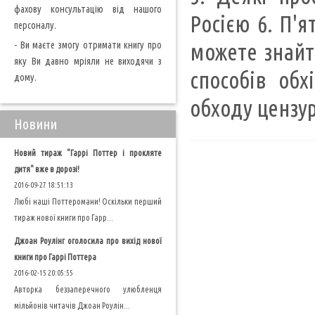
фахову консультацію від нашого
Росією 6. П'я
персоналу.
- Ви маєте змогу отримати книгу про
можете знайт
яку Ви давно мріяли не виходячи з
способів обх
дому.
обходу цензу
Новини
Новий тираж "Гаррі Поттер і прокляте
дитя" вже в дорозі!
2016-09-27 18:51:13
Любі наші Поттеромани! Оскільки перший
тираж нової книги про Гарр...
Джоан Роулінг оголосила про вихід нової
книги про Гаррі Поттера
2016-02-15 20:05:55
Авторка беззаперечного улюбленця
мільйонів читачів Джоан Роулін...