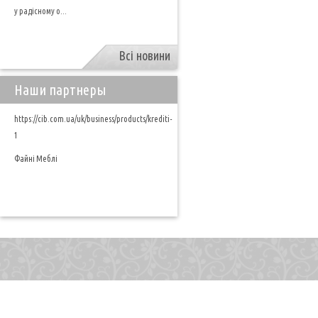
у радісному о...
Всі новини
Наши партнеры
https://cib.com.ua/uk/business/products/krediti-
1
Файні Меблі