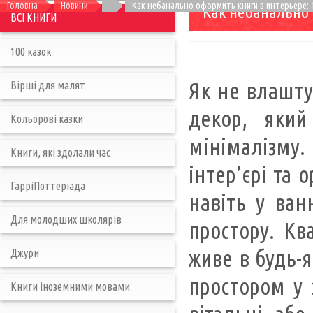
Головна
Новини
Как небанально оформить книги в интерьере: 
Как небанально 
ВСІ КНИГИ
100 казок
Як не влаштув
Вірші для малят
декор, який
Кольорові казки
мінімалізму
Книги, які здолали час
інтер’єрі та 
ГарріПоттеріада
навіть у ван
Для молодших школярів
простору. Кв
живе в будь-
Джури
простором у 
Книги іноземними мовами