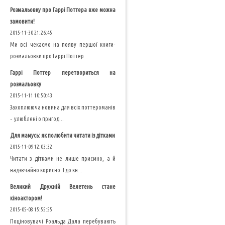
Розмальовку про Гаррі Поттера вже можна
замовити!
2015-11-30 21:26:45
Ми всі чекаємо на появу першої книги-
розмальовки про Гаррі Поттер...
Гаррі Поттер перетвориться на
розмальовку
2015-11-11 10:50:43
Захоплююча новина для всіх поттероманів
- улюблені о пригод...
Для мамусь: як полюбити читати із дітками
2015-11-09 12:03:32
Читати з дітками не лише приємно, а й
надзвчайно корисно. І до кн...
Великий Дружній Велетень стане
кіноактором!
2015-05-08 15:55:55
Поціновувачі Роальда Дала перебувають