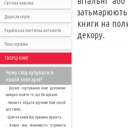
вітальні або
Світова класика
затьмарюють 
Доросла серія
книги на поли
Українська поетична антологія
декору.
Поза серіями
ТВОРЦІ КНИГ
Чому слід купувати в
нашій книгарні?
- Зручне сортування книг допоможе
швидко знайти те, що Ви шукали.
- Зможете обрати зручний Вам спосіб
доставки.
- Ціни на книги Вас приємно вразять.
- Кожен має можливість отримати