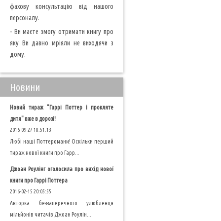
фахову консультацію від нашого
персоналу.
- Ви маєте змогу отримати книгу про
яку Ви давно мріяли не виходячи з
дому.
Новини
Новий тираж "Гаррі Поттер і прокляте
дитя" вже в дорозі!
2016-09-27 18:51:13
Любі наші Поттеромани! Оскільки перший
тираж нової книги про Гарр...
Джоан Роулінг оголосила про вихід нової
книги про Гаррі Поттера
2016-02-15 20:05:55
Авторка беззаперечного улюбленця
мільйонів читачів Джоан Роулін...