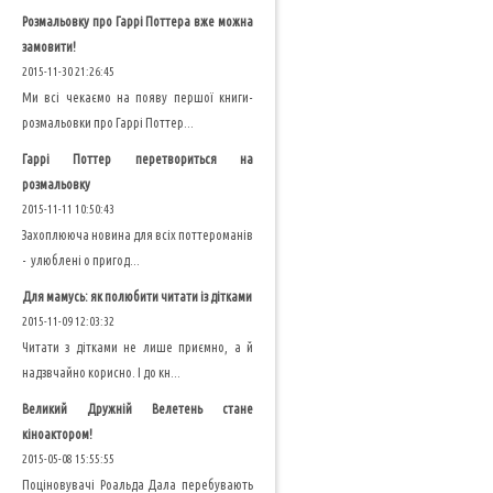
Розмальовку про Гаррі Поттера вже можна
замовити!
2015-11-30 21:26:45
Ми всі чекаємо на появу першої книги-
розмальовки про Гаррі Поттер...
Гаррі Поттер перетвориться на
розмальовку
2015-11-11 10:50:43
Захоплююча новина для всіх поттероманів
- улюблені о пригод...
Для мамусь: як полюбити читати із дітками
2015-11-09 12:03:32
Читати з дітками не лише приємно, а й
надзвчайно корисно. І до кн...
Великий Дружній Велетень стане
кіноактором!
2015-05-08 15:55:55
Поціновувачі Роальда Дала перебувають