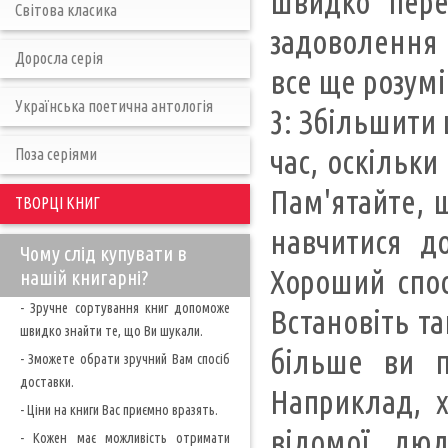
швидко пере
Світова класика
задоволення 
Доросла серія
все ще розумі
Українська поетична антологія
3: Збільшити
час, оскільк
Поза серіями
Пам'ятайте, 
ТВОРЦІ КНИГ
навчитися до
Чому слід купувати в
Хороший спос
нашій книгарні?
- Зручне сортування книг допоможе
Встановіть та
швидко знайти те, що Ви шукали.
більше ви п
- Зможете обрати зручний Вам спосіб
доставки.
Наприклад, 
- Ціни на книги Вас приємно вразять.
відомої люд
- Кожен має можливість отримати