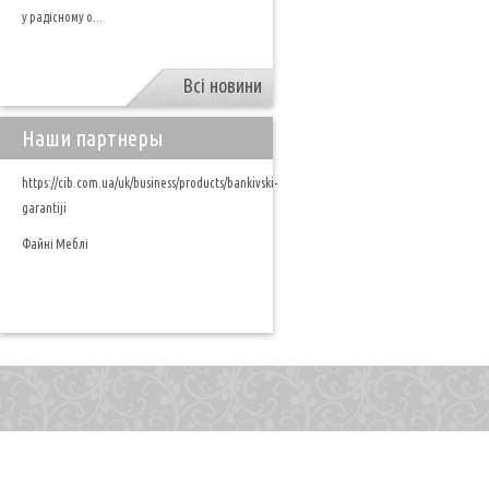
у радісному о...
Всі новини
Наши партнеры
https://cib.com.ua/uk/business/products/bankivski-
garantiji
Файні Меблі