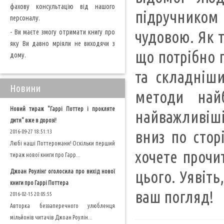
фахову консультацію від нашого
підручником 
персоналу.
- Ви маєте змогу отримати книгу про
чудовою. Як т
яку Ви давно мріяли не виходячи з
що потрібно п
дому.
та складніши
Новини
методи най
Новий тираж "Гаррі Поттер і прокляте
найважливіші
дитя" вже в дорозі!
вниз по стор
2016-09-27 18:51:13
Любі наші Поттеромани! Оскільки перший
хочете прочит
тираж нової книги про Гарр...
Джоан Роулінг оголосила про вихід нової
цього. Уявіть
книги про Гаррі Поттера
ваш погляд!
2016-02-15 20:05:55
Авторка беззаперечного улюбленця
мільйонів читачів Джоан Роулін...