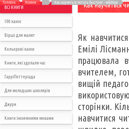
Головна
Новини
Как научиться читать быстрее - wikiHow
Как научиться ч
ВСІ КНИГИ
100 казок
Як навчитися
Вірші для малят
Емілі Лісманн
Кольорові казки
працювала в
Книги, які здолали час
вчителем, гот
ГарріПоттеріада
вищій педагог
Для молодших школярів
використовуют
сторінки. Кіль
Джури
навчитися чи
Книги іноземними мовами