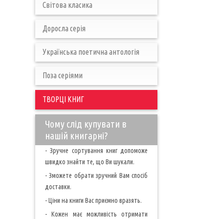
Світова класика
Доросла серія
Українська поетична антологія
Поза серіями
ТВОРЦІ КНИГ
Чому слід купувати в
нашій книгарні?
- Зручне сортування книг допоможе
швидко знайти те, що Ви шукали.
- Зможете обрати зручний Вам спосіб
доставки.
- Ціни на книги Вас приємно вразять.
- Кожен має можливість отримати