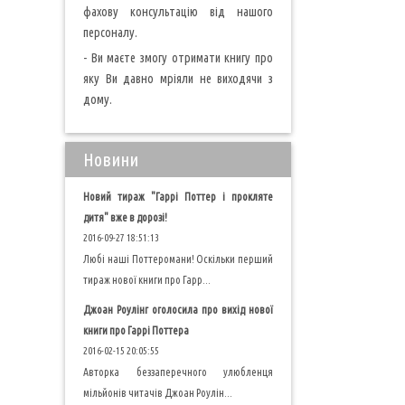
фахову консультацію від нашого
персоналу.
- Ви маєте змогу отримати книгу про
яку Ви давно мріяли не виходячи з
дому.
Новини
Новий тираж "Гаррі Поттер і прокляте
дитя" вже в дорозі!
2016-09-27 18:51:13
Любі наші Поттеромани! Оскільки перший
тираж нової книги про Гарр...
Джоан Роулінг оголосила про вихід нової
книги про Гаррі Поттера
2016-02-15 20:05:55
Авторка беззаперечного улюбленця
мільйонів читачів Джоан Роулін...