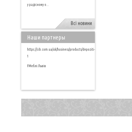
у радісному о...
Всі новини
Наши партнеры
https://cib.com.ua/uk/business/products/depoziti-
1
FМеблі Львів