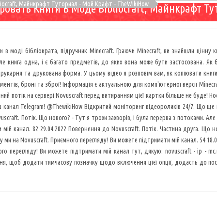
liocraft, Майнкрафт Туториал - Мой Крафт - TheWikiHow
ровать Книги В Моде Bibliocraft, Майнкрафт Ту
и в моді бібліократа, підручник Minecraft. Граючи Minecraft, ви знайшли цінну
ле книга одна, і є багато предметів, до яких вона може бути застосована.
друкарня та друкована форма. У цьому відео я розповім вам, як копіювати кни
ментів, броні та зброї! Інформація є актуальною для комп'ютерної версії Minecra
ний потік на сервері Novuscraft перед витиранням цієї картки більше не буде! Ност
 канал Telegram! @ThewikiHow Відкритий моніторинг відеороликів 24/7. Що ще п
craft. Потік. Що нового? - Тут я трохи захворів, і була перерва з потоками. Але о
мій канал. 82 29.04.2022 Повернення до Novuscraft. Потік. Частина друга. Що но
ву ми на Novuscraft. Приємного перегляду! Ви можете підтримати мій канал. 54 18.0
го перегляду! Ви можете підтримати мій канал тут, дякую: novuscraft - ip - mc.no
я, щоб додати тимчасову позначку щодо включення цієї опції, додасть до посил