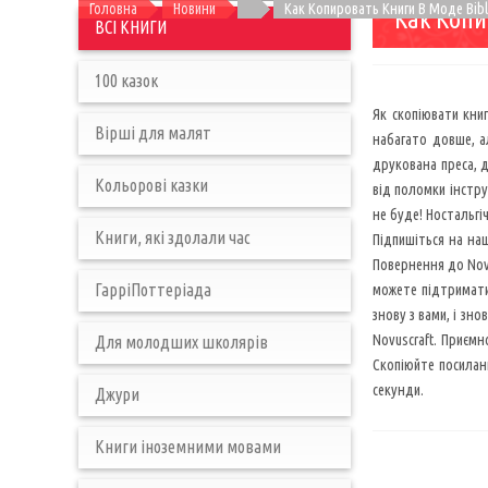
Головна
Новини
Как Копировать Книги В Моде Bib
Как Копи
ВСІ КНИГИ
100 казок
Як скопіювати книг
Вірші для малят
набагато довше, а
друкована преса, 
Кольорові казки
від поломки інстру
не буде! Ностальгіч
Книги, які здолали час
Підпишіться на наш
Повернення до Novus
ГарріПоттеріада
можете підтримати 
знову з вами, і зно
Novuscraft. Приємно
Для молодших школярів
Скопіюйте посиланн
секунди.
Джури
Книги іноземними мовами