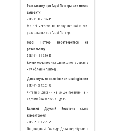
Розмальовку про Гаррі Поттера вже можна
замовити!
2015-11-30 21:26:45
Ми всі чекаємо на появу першої книги-
розмальовки про Гаррі Поттер...
Гаррі Поттер перетвориться на
розмальовку
2015-11-11 10:50:43
Захоплююча новина для всіх поттероманів
- улюблені о пригод...
Для мамусь: як полюбити читати із дітками
2015-11-09 12:03:32
Читати з дітками не лише приємно, а й
надзвчайно корисно. І до кн...
Великий Дружній Велетень стане
кіноактором!
2015-05-08 15:55:55
Поціновувачі Роальда Дала перебувають