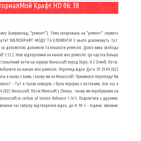
ториалМой Крафт HD 06: 38
 книгу (наприклад, "ремонт"). Тема зачарована на "ремонт" служить
 Як бути? БІБЛІОКРАФТ МОДУ ТА ЕЛЕМЕНТИ З нього допоможуть тут:
ги за допомогою допомоги та показати ремесло. Довго жива свобода
ft 1.12.2. Нові відеоролики на каналі моє ремесло. Ця картка більше
альгічний потік на сервері Novuscraft перед Wipe, H 2 Orwell. Потік.
обачити на каналі моє ремесло. Перегляд відео Дата 39 29.04.2022
сь я знову з вами, і знову ми на Novuscraft. Приємного перегляду! Ви
вого? - Тут я трохи захворів, і була перерва з потоками. Але ось я
4.2022 Novuscraft. Потік Minecraft з Zhenya - знову ми перебуваємо на
vuscraft.ru certion of Service Behouse 1.16.5. Поділитися з друзями:
ання час запуску відтворення відео, де H: M: S - години: хвилини: