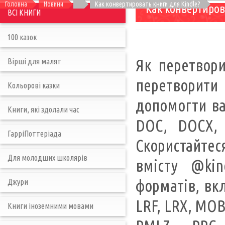
Головна
Новини
Как конвертировать книги для Kindle?
Как конвертиров
ВСІ КНИГИ
100 казок
Як перетвори
Вірші для малят
перетворити 
Кольорові казки
допомогти ва
Книги, які здолали час
DOC, DOCX, 
ГарріПоттеріада
Скористайте
Для молодших школярів
вмісту @kin
форматів, вк
Джури
LRF, LRX, MOB
Книги іноземними мовами