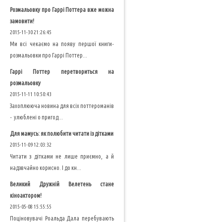
Розмальовку про Гаррі Поттера вже можна
замовити!
2015-11-30 21:26:45
Ми всі чекаємо на появу першої книги-
розмальовки про Гаррі Поттер...
Гаррі Поттер перетвориться на
розмальовку
2015-11-11 10:50:43
Захоплююча новина для всіх поттероманів
- улюблені о пригод...
Для мамусь: як полюбити читати із дітками
2015-11-09 12:03:32
Читати з дітками не лише приємно, а й
надзвчайно корисно. І до кн...
Великий Дружній Велетень стане
кіноактором!
2015-05-08 15:55:55
Поціновувачі Роальда Дала перебувають