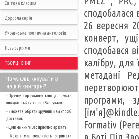
PMLZ , PRC,
Світова класика
сподобалася в
Доросла серія
26 вересня 2
Українська поетична антологія
конверт, ущ
сподобався ві
Поза серіями
калібру, для 
ТВОРЦІ КНИГ
метадані Ре
Чому слід купувати в
перетворюють
нашій книгарні?
- Зручне сортування книг допоможе
програми, 
швидко знайти те, що Ви шукали.
[ім'я]@kindle
- Зможете обрати зручний Вам спосіб
доставки.
Formativ (Per
- Ціни на книги Вас приємно вразять.
в Боті Під Зв
- Кожен має можливість отримати