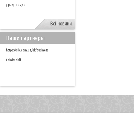
у радісному о...
Всі новини
Наши партнеры
https://cib.com.ua/uk/business
FainiMebli