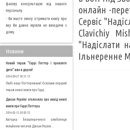
фахову консультацію від нашого
онлайн -пере
персоналу.
- Ви маєте змогу отримати книгу про
Сервіс "Надіс
яку Ви давно мріяли не виходячи з
Clavichiy M
дому.
"Надіслати н
Новини
Ільнеренне Ме
Новий тираж "Гаррі Поттер і прокляте
дитя" вже в дорозі!
2016-09-27 18:51:13
Любі наші Поттеромани! Оскільки перший
тираж нової книги про Гарр...
Джоан Роулінг оголосила про вихід нової
книги про Гаррі Поттера
2016-02-15 20:05:55
Авторка беззаперечного улюбленця
мільйонів читачів Джоан Роулін...